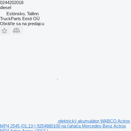
0244202018
diesel
Estónsko, Tallinn
TruckParts Eesti OÜ
Obráťte sa na predajcu
elektrický akumulátor WABCO Actros
MP4 2545 (01.13-) 9254880100 na ťahača Mercedes-Benz Actros
MP4 Antos Arocs (2012-)