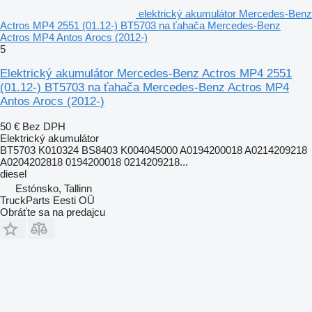
elektrický akumulátor Mercedes-Benz
Actros MP4 2551 (01.12-) BT5703 na ťahača Mercedes-Benz
Actros MP4 Antos Arocs (2012-)
5
Elektrický akumulátor Mercedes-Benz Actros MP4 2551
(01.12-) BT5703 na ťahača Mercedes-Benz Actros MP4
Antos Arocs (2012-)
50 €
Bez DPH
Elektrický akumulátor
BT5703 K010324 BS8403 K004045000 A0194200018 A0214209218
A0204202818 0194200018 0214209218...
diesel
Estónsko, Tallinn
TruckParts Eesti OÜ
Obráťte sa na predajcu