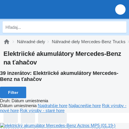
Náhradné diely
Náhradné diely Mercedes-Benz Trucks
Elektriické akumulátory Mercedes-Benz
na ťahačov
39 inzerátov:
Elektriické akumulátory Mercedes-
Benz na ťahačov
Filter
Druh
:
Dátum umiestnenia
Dátum umiestnenia
Najdrahšie hore
Najlacnejšie hore
Rok výroby -
nové hore
Rok výroby - staré hore