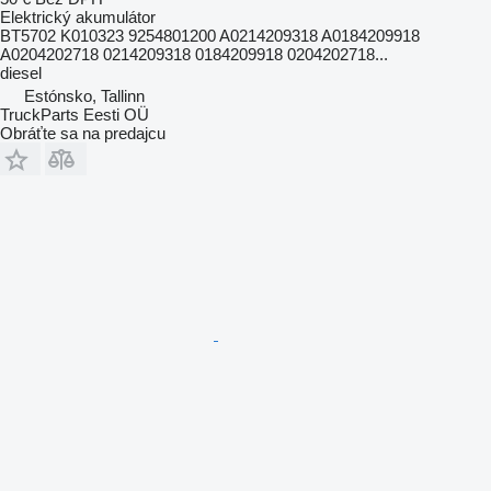
Elektrický akumulátor
BT5702 K010323 9254801200 A0214209318 A0184209918
A0204202718 0214209318 0184209918 0204202718...
diesel
Estónsko, Tallinn
TruckParts Eesti OÜ
Obráťte sa na predajcu