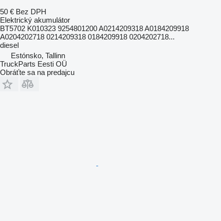
50 €
Bez DPH
Elektrický akumulátor
BT5702 K010323 9254801200 A0214209318 A0184209918
A0204202718 0214209318 0184209918 0204202718...
diesel
Estónsko, Tallinn
TruckParts Eesti OÜ
Obráťte sa na predajcu