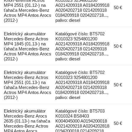
Knorr-Bremse Actros
K010323 9254801200
MP4 2551 (01.12-) na
A0214209318 A0184209918
50 €
ťahača Mercedes-Benz
A0204202718 0214209318
Actros MP4 Antos Arocs
0184209918 0204202718...,
(2012-)
palivo: diesel
Elektrický akumulátor
Katalógové číslo: BT5702
Mercedes-Benz Actros
K010323 9254801200
MP4 1845 (01.13-) na
A0214209318 A0184209918
50 €
ťahača Mercedes-Benz
A0204202718 0214209318
Actros MP4 Antos Arocs
0184209918 0204202718...,
(2012-)
palivo: diesel
Elektrický akumulátor
Katalógové číslo: BT5702
Mercedes-Benz Actros
K010323 9254801200
MP4 2551 (01.13-) na
A0214209318 A0184209918
50 €
ťahača Mercedes-Benz
A0204202718 0214209318
Actros MP4 Antos Arocs
0184209918 0204202718...,
(2012-)
palivo: diesel
Elektrický akumulátor
Katalógové číslo: BT5703
Mercedes-Benz Arocs
K010324 BS8403
2635 (01.13-) na ťahača
K004045000 A0194200018
50 €
Mercedes-Benz Actros
A0214209218 A0204202818
MP4 Antos Arocs
0194200018 0214209218...,