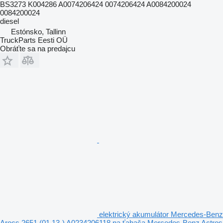
BS3273 K004286 A0074206424 0074206424 A0084200024
0084200024
diesel
Estónsko, Tallinn
TruckParts Eesti OÜ
Obráťte sa na predajcu
elektrický akumulátor Mercedes-Benz
Arocs 2651 (01.13-) A0234206118 na ťahača Mercedes-Benz Actros