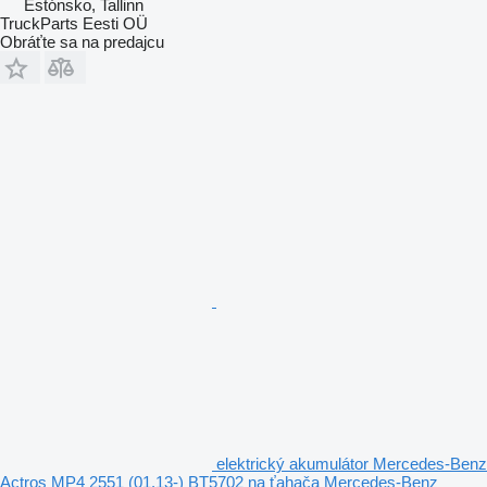
Estónsko, Tallinn
TruckParts Eesti OÜ
Obráťte sa na predajcu
elektrický akumulátor Mercedes-Benz
Actros MP4 2551 (01.13-) BT5702 na ťahača Mercedes-Benz