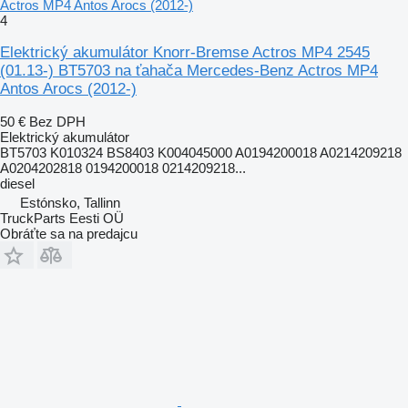
Actros MP4 Antos Arocs (2012-)
4
Elektrický akumulátor Knorr-Bremse Actros MP4 2545
(01.13-) BT5703 na ťahača Mercedes-Benz Actros MP4
Antos Arocs (2012-)
50 €
Bez DPH
Elektrický akumulátor
BT5703 K010324 BS8403 K004045000 A0194200018 A0214209218
A0204202818 0194200018 0214209218...
diesel
Estónsko, Tallinn
TruckParts Eesti OÜ
Obráťte sa na predajcu