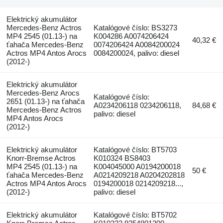
Elektrický akumulátor
Mercedes-Benz Actros
Katalógové číslo: BS3273
MP4 2545 (01.13-) na
K004286 A0074206424
40,32 €
ťahača Mercedes-Benz
0074206424 A0084200024
Actros MP4 Antos Arocs
0084200024, palivo: diesel
(2012-)
Elektrický akumulátor
Mercedes-Benz Arocs
Katalógové číslo:
2651 (01.13-) na ťahača
A0234206118 0234206118,
84,68 €
Mercedes-Benz Actros
palivo: diesel
MP4 Antos Arocs
(2012-)
Elektrický akumulátor
Katalógové číslo: BT5703
Knorr-Bremse Actros
K010324 BS8403
MP4 2545 (01.13-) na
K004045000 A0194200018
50 €
ťahača Mercedes-Benz
A0214209218 A0204202818
Actros MP4 Antos Arocs
0194200018 0214209218...,
(2012-)
palivo: diesel
Elektrický akumulátor
Katalógové číslo: BT5702