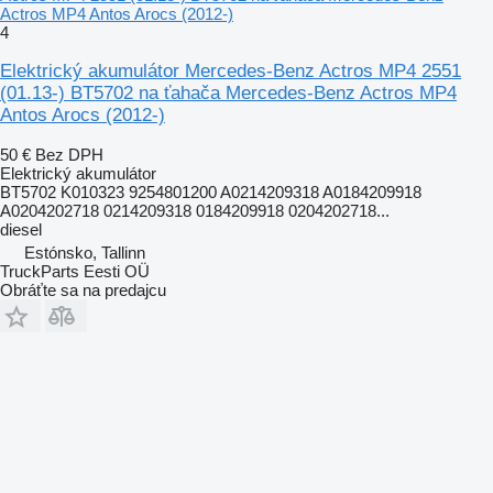
Actros MP4 Antos Arocs (2012-)
4
Elektrický akumulátor Mercedes-Benz Actros MP4 2551
(01.13-) BT5702 na ťahača Mercedes-Benz Actros MP4
Antos Arocs (2012-)
50 €
Bez DPH
Elektrický akumulátor
BT5702 K010323 9254801200 A0214209318 A0184209918
A0204202718 0214209318 0184209918 0204202718...
diesel
Estónsko, Tallinn
TruckParts Eesti OÜ
Obráťte sa na predajcu