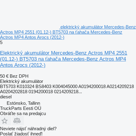
elektrický akumulátor Mercedes-Benz
Actros MP4 2551 (01.12-) BT5703 na ťahača Mercedes-Benz
Actros MP4 Antos Arocs (2012-)
5
Elektrický akumulátor Mercedes-Benz Actros MP4 2551
(01.12-) BT5703 na ťahača Mercedes-Benz Actros MP4
Antos Arocs (2012-)
50 €
Bez DPH
Elektrický akumulátor
BT5703 K010324 BS8403 K004045000 A0194200018 A0214209218
A0204202818 0194200018 0214209218...
diesel
Estónsko, Tallinn
TruckParts Eesti OÜ
Obráťte sa na predajcu
Neviete nájsť náhradný diel?
Poslať žiadosť ihneď!