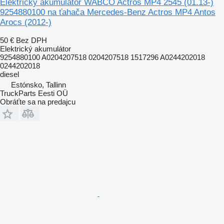
Elektrický akumulátor WABCO Actros MP4 2545 (01.13-)
9254880100 na ťahača Mercedes-Benz Actros MP4 Antos
Arocs (2012-)
50 €
Bez DPH
Elektrický akumulátor
9254880100 A0204207518 0204207518 1517296 A0244202018
0244202018
diesel
Estónsko, Tallinn
TruckParts Eesti OÜ
Obráťte sa na predajcu