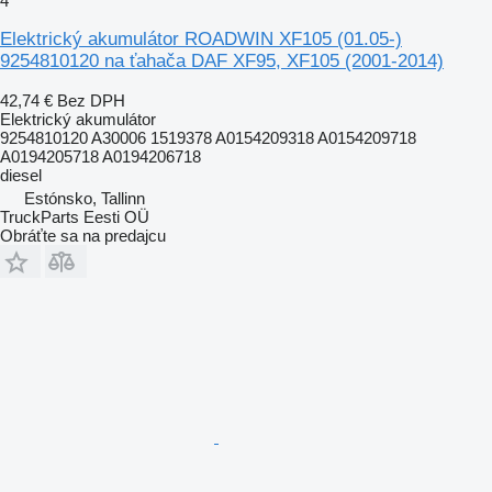
4
Elektrický akumulátor ROADWIN XF105 (01.05-)
9254810120 na ťahača DAF XF95, XF105 (2001-2014)
42,74 €
Bez DPH
Elektrický akumulátor
9254810120 A30006 1519378 A0154209318 A0154209718
A0194205718 A0194206718
diesel
Estónsko, Tallinn
TruckParts Eesti OÜ
Obráťte sa na predajcu