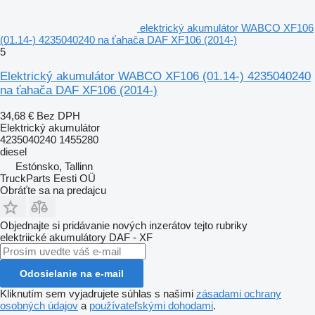
elektrický akumulátor WABCO XF106
(01.14-) 4235040240 na ťahača DAF XF106 (2014-)
5
Elektrický akumulátor WABCO XF106 (01.14-) 4235040240
na ťahača DAF XF106 (2014-)
34,68 €
Bez DPH
Elektrický akumulátor
4235040240 1455280
diesel
Estónsko, Tallinn
TruckParts Eesti OÜ
Obráťte sa na predajcu
Objednajte si pridávanie nových inzerátov tejto rubriky
elektriické akumulátory
DAF - XF
Odosielanie na e-mail
Kliknutím sem vyjadrujete súhlas s našimi
zásadami ochrany
osobných údajov
a
používateľskými dohodami
.