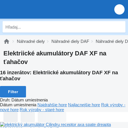
Náhradné diely
Náhradné diely DAF
Náhradné diely 
Elektriické akumulátory DAF XF na
ťahačov
16 inzerátov:
Elektriické akumulátory DAF XF na
ťahačov
Filter
Druh
:
Dátum umiestnenia
Dátum umiestnenia
Najdrahšie hore
Najlacnejšie hore
Rok výroby -
nové hore
Rok výroby - staré hore