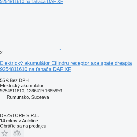
2
Elektrický akumulátor Cilindru receptor axa spate dreapta
9254811610 na ťahača DAF XF
55 €
Bez DPH
Elektrický akumulátor
9254811610, 1366419 1685993
Rumunsko, Suceava
DEZSTORE S.R.L.
14
rokov v Autoline
Obráťte sa na predajcu