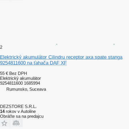
2
Elektrický akumulátor Cilindru receptor axa spate stanga
9254811600 na ťahača DAF XF
55 €
Bez DPH
Elektrický akumulátor
9254811600 1685994
Rumunsko, Suceava
DEZSTORE S.R.L.
14
rokov v Autoline
Obráťte sa na predajcu