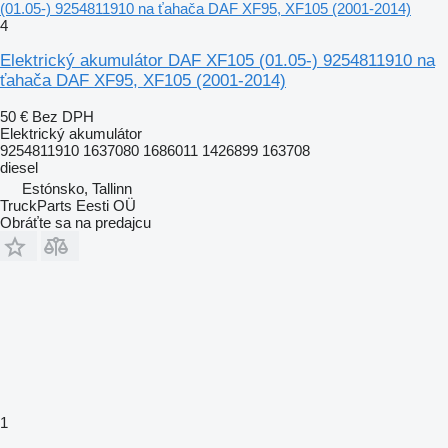
(01.05-) 9254811910 na ťahača DAF XF95, XF105 (2001-2014)
4
Elektrický akumulátor DAF XF105 (01.05-) 9254811910 na
ťahača DAF XF95, XF105 (2001-2014)
50 €
Bez DPH
Elektrický akumulátor
9254811910 1637080 1686011 1426899 163708
diesel
Estónsko, Tallinn
TruckParts Eesti OÜ
Obráťte sa na predajcu
1