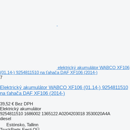
elektrický akumulátor WABCO XF106
(01.14-) 9254811510 na ťahača DAF XF106 (2014-)
7
Elektrický akumulátor WABCO XF106 (01.14-) 9254811510
na ťahača DAF XF106 (2014-)
39,52 €
Bez DPH
Elektrický akumulátor
9254811510 1686002 1365122 A0204203018 3530020A4A
diesel
Estónsko, Tallinn
TruckParts Eesti OÜ