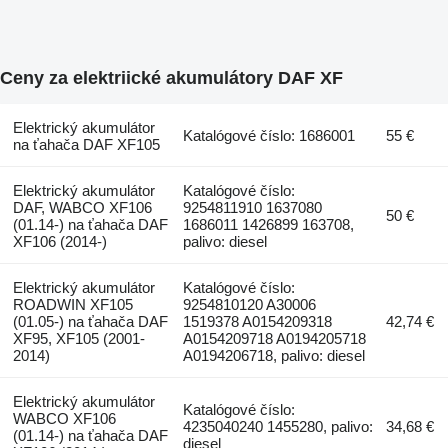
Ceny za elektriické akumulátory DAF XF
Elektrický akumulátor
Katalógové číslo: 1686001
55 €
na ťahača DAF XF105
Elektrický akumulátor
Katalógové číslo:
DAF, WABCO XF106
9254811910 1637080
50 €
(01.14-) na ťahača DAF
1686011 1426899 163708,
XF106 (2014-)
palivo: diesel
Elektrický akumulátor
Katalógové číslo:
ROADWIN XF105
9254810120 A30006
(01.05-) na ťahača DAF
1519378 A0154209318
42,74 €
XF95, XF105 (2001-
A0154209718 A0194205718
2014)
A0194206718, palivo: diesel
Elektrický akumulátor
Katalógové číslo:
WABCO XF106
4235040240 1455280, palivo:
34,68 €
(01.14-) na ťahača DAF
diesel