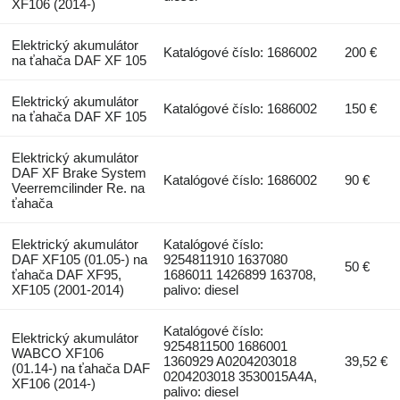
XF106 (2014-)
Elektrický akumulátor
Katalógové číslo: 1686002
200 €
na ťahača DAF XF 105
Elektrický akumulátor
Katalógové číslo: 1686002
150 €
na ťahača DAF XF 105
Elektrický akumulátor
DAF XF Brake System
Katalógové číslo: 1686002
90 €
Veerremcilinder Re. na
ťahača
Elektrický akumulátor
Katalógové číslo:
DAF XF105 (01.05-) na
9254811910 1637080
50 €
ťahača DAF XF95,
1686011 1426899 163708,
XF105 (2001-2014)
palivo: diesel
Katalógové číslo:
Elektrický akumulátor
9254811500 1686001
WABCO XF106
1360929 A0204203018
39,52 €
(01.14-) na ťahača DAF
0204203018 3530015A4A,
XF106 (2014-)
palivo: diesel