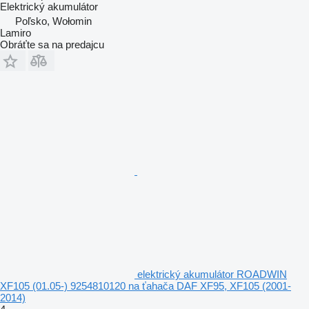
Elektrický akumulátor
Poľsko, Wołomin
Lamiro
Obráťte sa na predajcu
elektrický akumulátor ROADWIN
XF105 (01.05-) 9254810120 na ťahača DAF XF95, XF105 (2001-
2014)