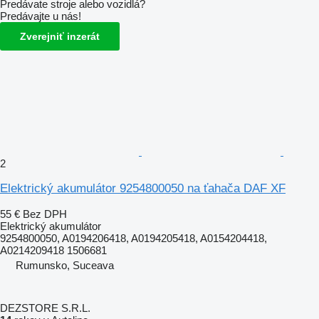
Predávate stroje alebo vozidlá?
Predávajte u nás!
Zverejniť inzerát
2
Elektrický akumulátor 9254800050 na ťahača DAF XF
55 €
Bez DPH
Elektrický akumulátor
9254800050, A0194206418, A0194205418, A0154204418,
A0214209418 1506681
Rumunsko, Suceava
DEZSTORE S.R.L.