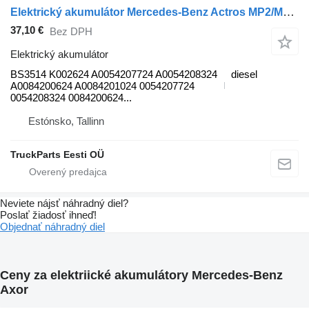
Elektrický akumulátor Mercedes-Benz Actros MP2/MP3 1846 (01.02-) BS3514 K002624 na ťahača Mercedes-Benz Actros, Axor MP1, MP2, MP3 (1996-2014)
37,10 €
Bez DPH
Elektrický akumulátor
BS3514 K002624 A0054207724 A0054208324
diesel
A0084200624 A0084201024 0054207724
0054208324 0084200624...
Estónsko, Tallinn
TruckParts Eesti OÜ
Neviete nájsť náhradný diel?
Poslať žiadosť ihneď!
Objednať náhradný diel
Ceny za elektriické akumulátory Mercedes-Benz
Axor