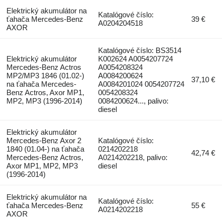
Elektrický akumulátor na
Katalógové číslo:
ťahača Mercedes-Benz
39 €
A0204204518
AXOR
Katalógové číslo: BS3514
Elektrický akumulátor
K002624 A0054207724
Mercedes-Benz Actros
A0054208324
MP2/MP3 1846 (01.02-)
A0084200624
37,10 €
na ťahača Mercedes-
A0084201024 0054207724
Benz Actros, Axor MP1,
0054208324
MP2, MP3 (1996-2014)
0084200624..., palivo:
diesel
Elektrický akumulátor
Mercedes-Benz Axor 2
Katalógové číslo:
1840 (01.04-) na ťahača
0214202218
42,74 €
Mercedes-Benz Actros,
A0214202218, palivo:
Axor MP1, MP2, MP3
diesel
(1996-2014)
Elektrický akumulátor na
Katalógové číslo:
ťahača Mercedes-Benz
55 €
A0214202218
AXOR