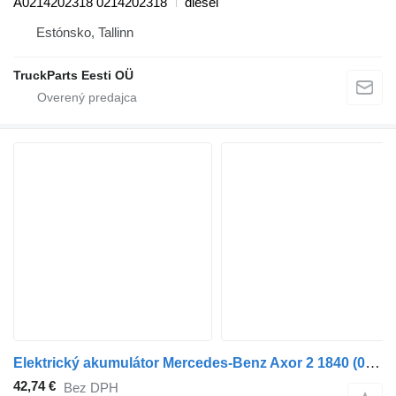
A0214202318 0214202318
diesel
Estónsko, Tallinn
TruckParts Eesti OÜ
Elektrický akumulátor Mercedes-Benz Axor 2 1840 (01.04-) 0214202218 na ťahača Mercedes-Benz Actros, Axor MP1, MP2, MP3 (1996-2014)
42,74 €
Bez DPH