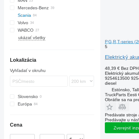
MAN
CF
S-Way
Mercedes-Benz
LF
Stralis
TGA
Scania
XF
Trakker
TGL
Actros
Premium
Volvo
TGM
Antos
G-series
WABCO
TGS
Arocs
R-series
FH
G400
ukázať všetky
TGX
Atego
FM
R410
P,G,R,T-series (
Axor
FMX
5
Econic
VNL
Elektrický ak
Lokalizácia
48,39 €
Bez DPH
Vyhľadať v okruhu
Elektrický akumul
9254613500 925
diesel
Estónsko, Tall
TruckParts Eesti
Slovensko
Obráťte sa na pr
Európa
Estónsko
Predávate stroje 
Rumunsko
Predávajte u nás
Cena
Poľsko
Zverejniť inz