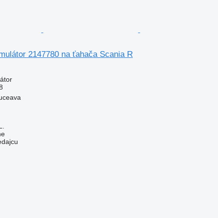
umulátor 2147780 na ťahača Scania R
átor
8
uceava
L.
ne
edajcu