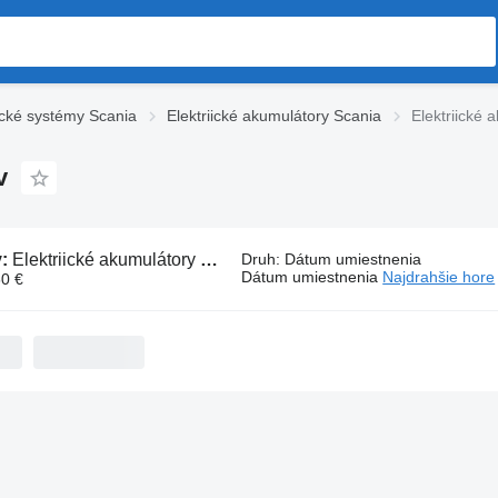
cké systémy Scania
Elektriické akumulátory Scania
Elektriické
v
v:
Elektriické akumulátory Scania na ťahačov
Druh
:
Dátum umiestnenia
Dátum umiestnenia
Najdrahšie hore
60 €