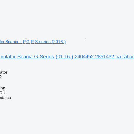
a Scania L,P,G,R,S-series (2016-)
mulátor Scania G-Series (01.16-) 2404452 2851432 na ťahač
átor
2
inn
 OÜ
edajcu