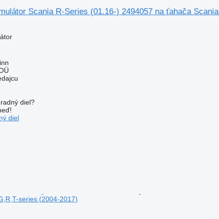
mulátor Scania R-Series (01.16-) 2494057 na ťahača Scania
átor
inn
 OÜ
edajcu
radný diel?
neď!
ý diel
G,R,T-series (2004-2017)