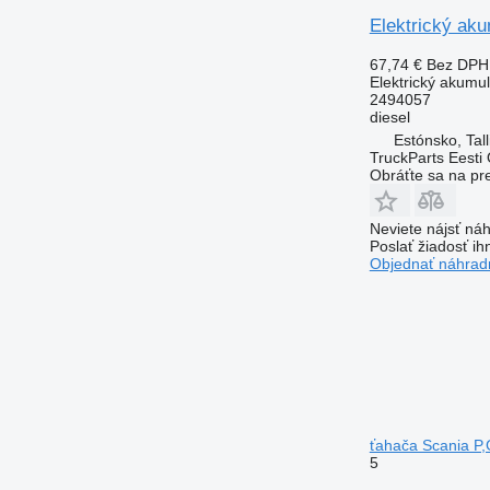
Elektrický aku
67,74 €
Bez DPH
Elektrický akumul
2494057
diesel
Estónsko, Tall
TruckParts Eesti
Obráťte sa na pr
Neviete nájsť náh
Poslať žiadosť ih
Objednať náhradn
ťahača Scania P,
5