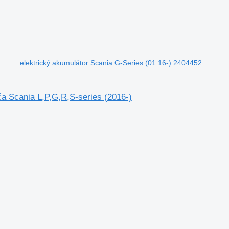
elektrický akumulátor Scania G-Series (01.16-) 2404452
a Scania L,P,G,R,S-series (2016-)