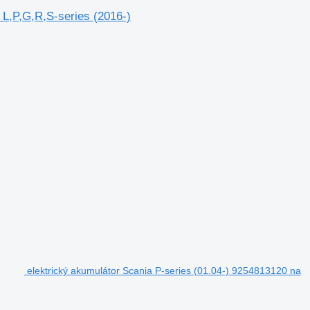
 L,P,G,R,S-series (2016-)
elektrický akumulátor Scania P-series (01.04-) 9254813120 na