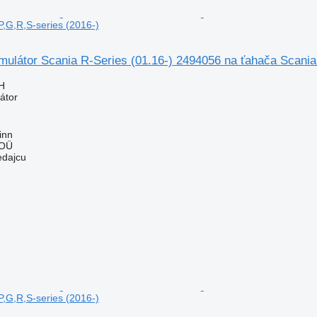
P,G,R,S-series (2016-)
mulátor Scania R-Series (01.16-) 2494056 na ťahača Scania
H
átor
inn
 OÜ
edajcu
P,G,R,S-series (2016-)