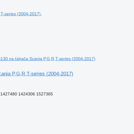
3130 na ťahača Scania P,G,R,T-series (2004-2017)
ania P,G,R,T-series (2004-2017)
 1427480 1424306 1527365