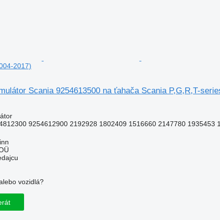
2004-2017)
umulátor Scania 9254613500 na ťahača Scania P,G,R,T-serie
átor
4812300 9254612900 2192928 1802409 1516660 2147780 1935453 
inn
 OÜ
edajcu
alebo vozidlá?
!
erát