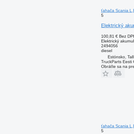
ťahača Scania L,
5
Elektrický aku
100,81 €
Bez DP
Elektrický akumul
2494056
diesel
Estónsko, Tall
TruckParts Eesti
Obráťte sa na pr
ťahača Scania L,
5