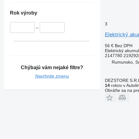
Rok výroby
3
–
Elektrický ak
56 €
Bez DPH
Elektrický akumul
2147780 219292
Rumunsko, S
Chýbajú vám nejaké filtre?
Navrhnite zmenu
DEZSTORE S.R.
14
rokov v Autoli
Obráťte sa na pr