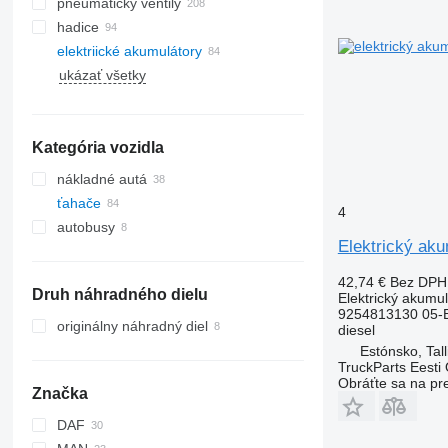
pneumatický ventily
hadice
elektriické akumulátory
ukázať všetky
Kategória vozidla
nákladné autá
ťahače
4
autobusy
Elektrický ak
42,74 €
Bez DPH
Druh náhradného dielu
Elektrický akumul
9254813130 05-
originálny náhradný diel
diesel
Estónsko, Tall
TruckParts Eesti
Obráťte sa na pr
Značka
DAF