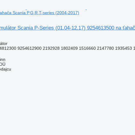
ahača Scania P,G,R,T-series (2004-2017)
mulátor Scania P-Series (01.04-12.17) 9254613500 na ťaha
átor
4812300 9254612900 2192928 1802409 1516660 2147780 1935453 
inn
 OÜ
edajcu