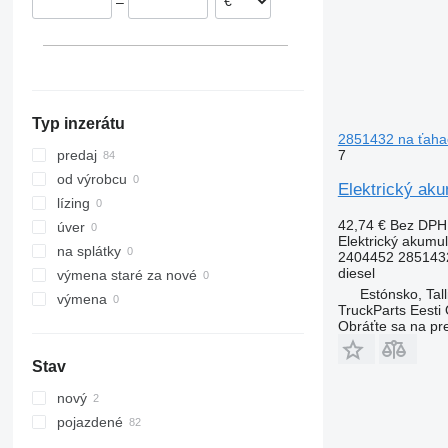
–
Typ inzerátu
2851432 na ťahač
7
predaj
od výrobcu
Elektrický aku
lízing
42,74 €
Bez DPH
úver
Elektrický akumul
na splátky
2404452 285143
diesel
výmena staré za nové
Estónsko, Tall
výmena
TruckParts Eesti
Obráťte sa na pr
Stav
nový
pojazdené