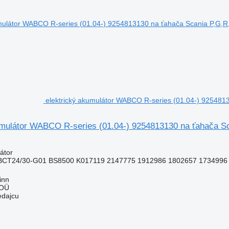
elektrický akumulátor WABCO R-series (01.04-) 925481
umulátor WABCO R-series (01.04-) 9254813130 na ťahača Sc
átor
BCT24/30-G01 BS8500 K017119 2147775 1912986 1802657 1734996
inn
 OÜ
edajcu