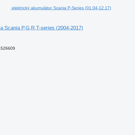
elektrický akumulátor Scania P-Series (01.04-12.17)
ča Scania P,G,R,T-series (2004-2017)
1526609