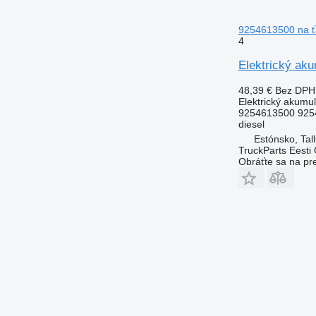
9254613500 na ť
4
Elektrický aku
48,39 €
Bez DPH
Elektrický akumul
9254613500 925
diesel
Estónsko, Tall
TruckParts Eesti
Obráťte sa na pr