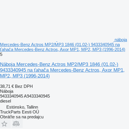
náboja
Mercedes-Benz Actros MP2/MP3 1846 (01.02-) 9433340945 na
ťahača Mercedes-Benz Actros, Axor MP1, MP2, MP3 (1996-2014)
5
Náboja Mercedes-Benz Actros MP2/MP3 1846 (01.02-)
9433340945 na ťahača Mercedes-Benz Actros, Axor MP1,
MP2, MP3 (1996-2014)
38,71 €
Bez DPH
Náboja
9433340945 A9433340945
diesel
Estónsko, Tallinn
TruckParts Eesti OÜ
Obráťte sa na predajcu