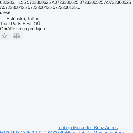
632203.H195 9723300625 A9723300625 9723300525 A9723300525
A9723300425 9723300425 9723300125...
diesel
Estónsko, Tallinn
TruckParts Eesti OÜ
Obráťte sa na predajcu
náboja Mercedes-Benz Actros
MP2/MP3 1846 (01.02-) 9433340945 na ťahača Mercedes-Benz