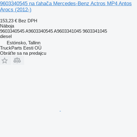
9603340545 na ťahača Mercedes-Benz Actros MP4 Antos
Arocs (2012-)
153,23 €
Bez DPH
Náboja
9603340545 A9603340545 A9603341045 9603341045
diesel
Estónsko, Tallinn
TruckParts Eesti OÜ
Obráťte sa na predajcu