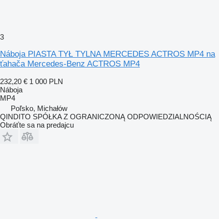
3
Náboja PIASTA TYŁ TYLNA MERCEDES ACTROS MP4 na
ťahača Mercedes-Benz ACTROS MP4
232,20 €
1 000 PLN
Náboja
MP4
Poľsko, Michałów
QINDITO SPÓŁKA Z OGRANICZONĄ ODPOWIEDZIALNOŚCIĄ
Obráťte sa na predajcu