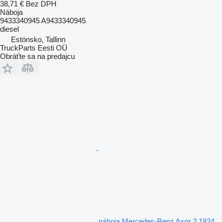
38,71 €
Bez DPH
Náboja
9433340945 A9433340945
diesel
Estónsko, Tallinn
TruckParts Eesti OÜ
Obráťte sa na predajcu
náboja Mercedes-Benz Axor 2 1824