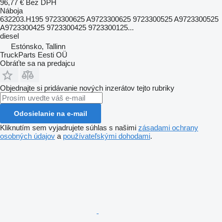
96,77 €
Bez DPH
Náboja
632203.H195 9723300625 A9723300625 9723300525 A9723300525
A9723300425 9723300425 9723300125...
diesel
Estónsko, Tallinn
TruckParts Eesti OÜ
Obráťte sa na predajcu
Objednajte si pridávanie nových inzerátov tejto rubriky
Odosielanie na e-mail
Kliknutím sem vyjadrujete súhlas s našimi
zásadami ochrany
osobných údajov
a
používateľskými dohodami
.