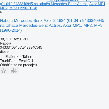
(01.04-) 9433340945 na ťahača Mercedes-Benz Actros, Axor MP1,
MP2, MP3 (1996-2014)
6
Náboja Mercedes-Benz Axor 2 1824 (01.04-) 9433340945
na ťahača Mercedes-Benz Actros, Axor MP1, MP2, MP3
(1996-2014)
38,71 €
Bez DPH
Náboja
9433340945 A9433340945
diesel
Estónsko, Tallinn
TruckParts Eesti OÜ
Obráťte sa na predajcu