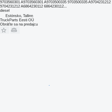
9703560301 A9703560301 A9703500335 9703500335 A9704231212
9704231212 A6864230112 6864230112...
diesel
Estónsko, Tallinn
TruckParts Eesti OÜ
Obráťte sa na predajcu