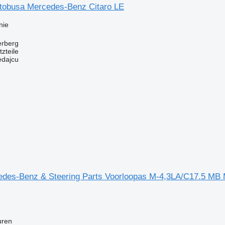
tobusa Mercedes-Benz Citaro LE
nie
erberg
zteile
edajcu
des-Benz & Steering Parts Voorloopas M-4,3LA/C17.5 MB 
uren