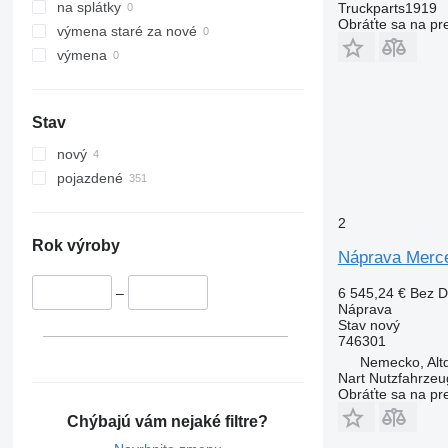
na splátky
Truckparts1919
Obráťte sa na pr
výmena staré za nové
výmena
Stav
nový
pojazdené
2
Rok výroby
Náprava Merce
6 545,24 €
Bez 
–
Náprava
Stav
nový
746301
Nemecko, Altd
Nart Nutzfahrzeu
Obráťte sa na pr
Chýbajú vám nejaké filtre?