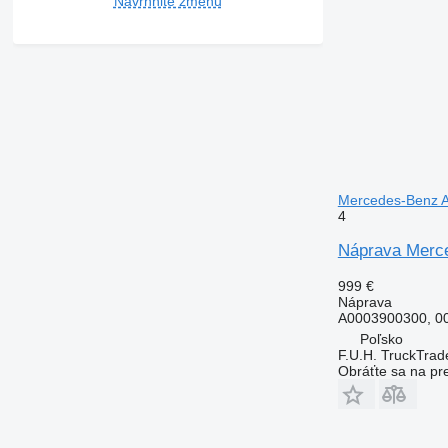
Navrhnite zmenu
Mercedes-Benz A
4
Náprava Merc
999 €
Náprava
A0003900300, 00
Poľsko
F.U.H. TruckTrad
Obráťte sa na pr