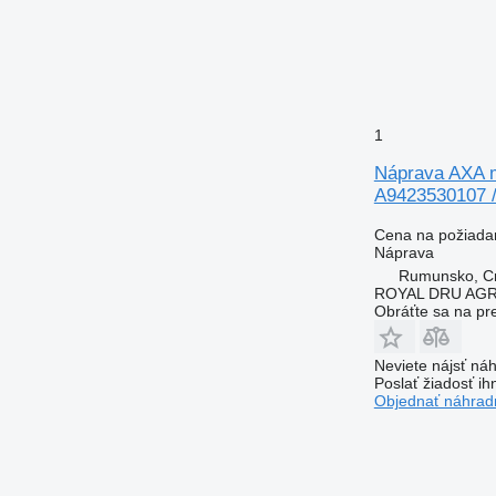
1
Náprava AXA m
A9423530107 /
Cena na požiada
Náprava
Rumunsko, Cri
ROYAL DRU AGR
Obráťte sa na pr
Neviete nájsť náh
Poslať žiadosť ih
Objednať náhradn