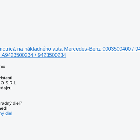
otrică na nákladného auta Mercedes-Benz 0003500400 / 9
 A9423500234 / 9423500234
nie
stesti
O S.R.L.
edajcu
radný diel?
neď!
ý diel