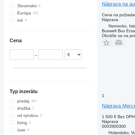
Náprava na au
Slovensko
TGX
R-Class
L-series
Atego 1823
O350
Európa
SK
N-series
O550
Cena na požiada
Náprava
iné
Nemecko
Sprinter
VNL
Nemecko, Ist
Poľsko
Ukrajina
Buswelt Bus Ersat
Holandsko
Obráťte sa na pr
Cena
Taliansko
Belgicko
–
Rumunsko
Estónsko
Portugalsko
ukázať všetky
Typ inzerátu
1
predaj
Náprava Merce
dražba
od výrobcu
1 500 €
Bez DPH
Náprava
lízing
0003900300
úver
Holandsko, V