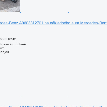
des-Benz A9603312701 na nákladného auta Mercedes-Benz
603310501
hheim im Innkreis
eim
edajcu