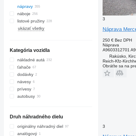
nápravy
náboje
3
listové pružiny
ukázať všetky
Náprava Merce
250 €
Bez DPH
Náprava
A9603312701 A9
Kategória vozidla
Rakúsko, Kirc
nákladné autá
Reich-Kfz-Kirchh
Obráťte sa na pr
ťahače
dodávky
návesy
prívesy
autobusy
Druh náhradného dielu
originálny náhradný diel
3
analógový