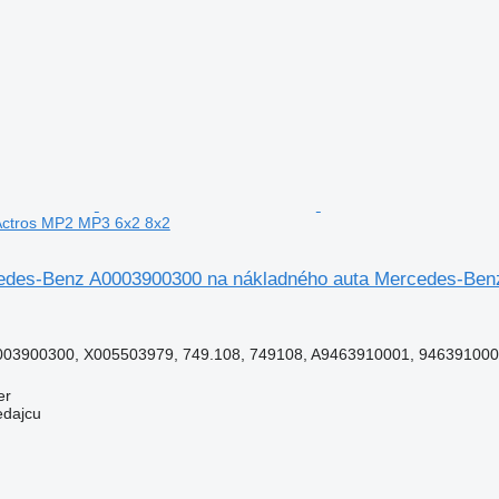
ctros MP2 MP3 6x2 8x2
edes-Benz A0003900300 na nákladného auta Mercedes-Ben
03900300, X005503979, 749.108, 749108, A9463910001, 9463910001
er
edajcu