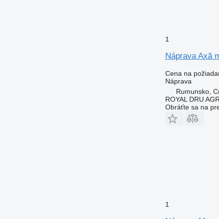
1
Náprava Axă m
Cena na požiada
Náprava
Rumunsko, Cri
ROYAL DRU AGR
Obráťte sa na pr
1