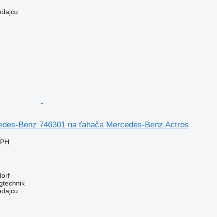
edajcu
des-Benz 746301 na ťahača Mercedes-Benz Actros
DPH
orf
gtechnik
edajcu