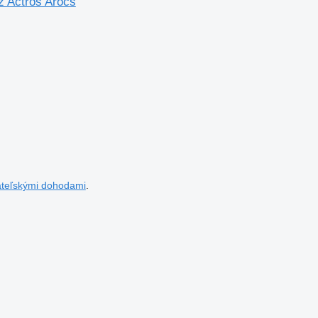
 Actros Arocs
ateľskými dohodami
.