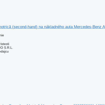
otrică (second-hand) na nákladného auta Mercedes-Benz 
nie
stesti
O S.R.L.
edajcu