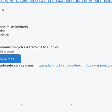
des-Benz A9443513101 na nákladného auta Mercedes-Benz
nie
hheim im Innkreis
eim
edajcu
dávanie nových inzerátov tejto rubriky
na e-mail
jadrujete súhlas s našimi
zásadami ochrany osobných údajov
a
použív