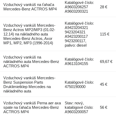
Katalógové číslo:
Vzduchový vankúš na ťahača
A9603206257
28 €
Mercedes-Benz ACTROS MP4
A9603200321
Katalógové číslo:
Vzduchový vankúš Mercedes-
A9423204321
Benz Actros MP2/MP3 (01.02-
9423204321
12.14) na nákladného auta
115 €
A9423200117
Mercedes-Benz Actros, Axor
9423200117,
MP1, MP2, MP3 (1996-2014)
palivo: diesel
Vzduchový vankúš na
Katalógové číslo:
nákladného auta Mercedes-Benz
69,67 €
A9613104155
ACTROS MP4
Vzduchový vankúš Mercedes-
Benz Suspension Parts
Katalógové číslo:
45 €
Druklimietklep Mercedes na
4750190000
nákladného auta
Vzduchový vankúš Perna aer axa
Stav: nový,
spate na ťahača Mercedes-Benz
katalógové číslo:
56 €
ACTROS MP4
A9603200057