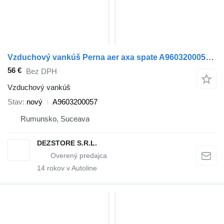
Vzduchový vankúš Perna aer axa spate A9603200057 na ťahača Mercedes-Benz ACTROS MP4
56 €
Bez DPH
Vzduchový vankúš
Stav
nový
A9603200057
Rumunsko, Suceava
DEZSTORE S.R.L.
14
rokov v Autoline