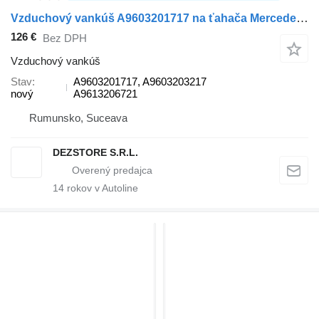
Vzduchový vankúš A9603201717 na ťahača Mercedes-Benz ACTROS MP4
126 €
Bez DPH
Vzduchový vankúš
Stav
A9603201717, A9603203217
nový
A9613206721
Rumunsko, Suceava
DEZSTORE S.R.L.
14
rokov v Autoline