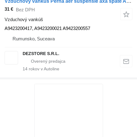
Vzduchový vankúš Perna aer suspensie axa spate A9423200417 na ťahača Mercedes-Benz AXOR
31 €
Bez DPH
Vzduchový vankúš
A9423200417, A9423200021 A9423200557
Rumunsko, Suceava
DEZSTORE S.R.L.
14
rokov v Autoline