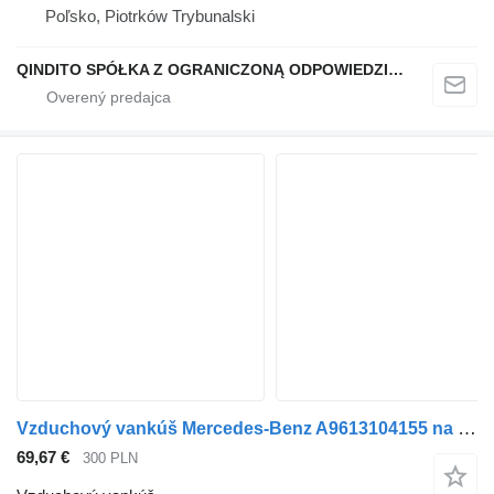
Poľsko, Piotrków Trybunalski
QINDITO SPÓŁKA Z OGRANICZONĄ ODPOWIEDZIALNOŚCIĄ
Vzduchový vankúš Mercedes-Benz A9613104155 na nákladného auta Mercedes-Benz ACTROS MP4
69,67 €
300 PLN