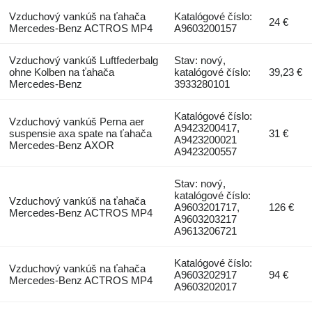
Vzduchový vankúš na ťahača
Katalógové číslo:
24 €
Mercedes-Benz ACTROS MP4
A9603200157
Vzduchový vankúš Luftfederbalg
Stav: nový,
ohne Kolben na ťahača
katalógové číslo:
39,23 €
Mercedes-Benz
3933280101
Katalógové číslo:
Vzduchový vankúš Perna aer
A9423200417,
suspensie axa spate na ťahača
31 €
A9423200021
Mercedes-Benz AXOR
A9423200557
Stav: nový,
katalógové číslo:
Vzduchový vankúš na ťahača
A9603201717,
126 €
Mercedes-Benz ACTROS MP4
A9603203217
A9613206721
Katalógové číslo:
Vzduchový vankúš na ťahača
A9603202917
94 €
Mercedes-Benz ACTROS MP4
A9603202017