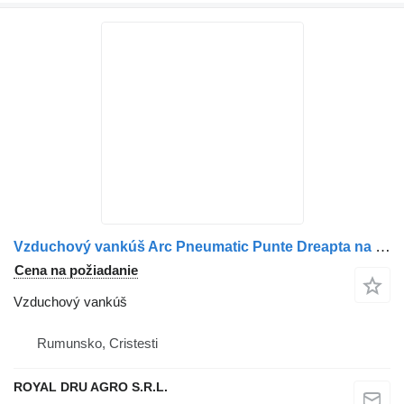
Vzduchový vankúš Arc Pneumatic Punte Dreapta na nákladného auta Mercedes-Benz A9423200235 / A9423206921 / A9423200557 / A9423202321 / A9423201321
Cena na požiadanie
Vzduchový vankúš
Rumunsko, Cristesti
ROYAL DRU AGRO S.R.L.