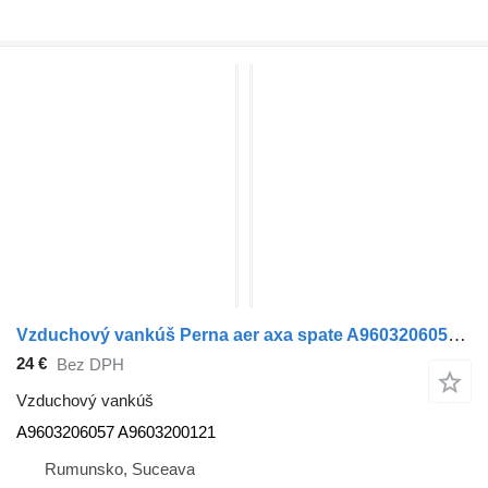
Vzduchový vankúš Perna aer axa spate A9603206057 na ťahača Mercedes-Benz ACTROS MP4
24 €
Bez DPH
Vzduchový vankúš
A9603206057 A9603200121
Rumunsko, Suceava