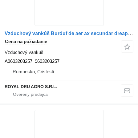
Vzduchový vankúš Burduf de aer ax secundar dreapta A 960 320 32 57 9603203257 A9603203257 na nákladného auta Mercedes-Benz Mercedes
Cena na požiadanie
Vzduchový vankúš
A9603203257, 9603203257
Rumunsko, Cristesti
ROYAL DRU AGRO S.R.L.