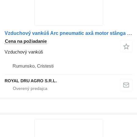
Vzduchový vankúš Arc pneumatic axă motor stânga na nákladného auta Mercedes-Benz A9423200235, A9423206921, A9423200557, A9423202321, A9423201321 (cod 5129)
Cena na požiadanie
Vzduchový vankúš
Rumunsko, Cristesti
ROYAL DRU AGRO S.R.L.