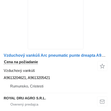
Vzduchový vankúš Arc pneumatic punte dreapta A9613204621 na nákladného auta Mercedes-Benz A9613204621 / A9613205421 / 9613204621 / 9613205421
Cena na požiadanie
Vzduchový vankúš
A9613204621, A9613205421
Rumunsko, Cristesti
ROYAL DRU AGRO S.R.L.