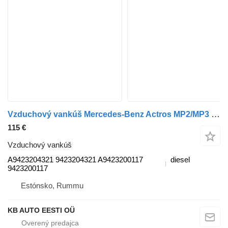
Vzduchový vankúš Mercedes-Benz Actros MP2/MP3 (01.02-12.14) A9423204321 na nákladného auta Mercedes-Benz Actros, Axor MP1, MP2, MP3 (1996-2014)
115 €
Vzduchový vankúš
A9423204321 9423204321 A9423200117
diesel
9423200117
Estónsko, Rummu
KB AUTO EESTI OÜ