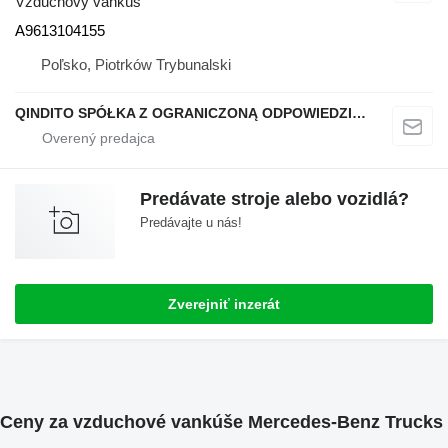
Vzduchový vankúš
A9613104155
Poľsko, Piotrków Trybunalski
QINDITO SPÓŁKA Z OGRANICZONĄ ODPOWIEDZIALNOŚCIĄ
Predávate stroje alebo vozidlá?
Predávajte u nás!
Zverejniť inzerát
Ceny za vzduchové vankúše Mercedes-Benz Trucks