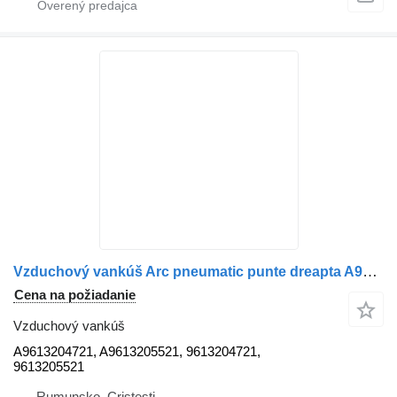
Vzduchový vankúš Arc pneumatic punte dreapta A9613204721 na nákladného auta Mercedes-Benz A9613204721 / A9613205521
Cena na požiadanie
Vzduchový vankúš
A9613204721, A9613205521, 9613204721,
9613205521
Rumunsko, Cristesti