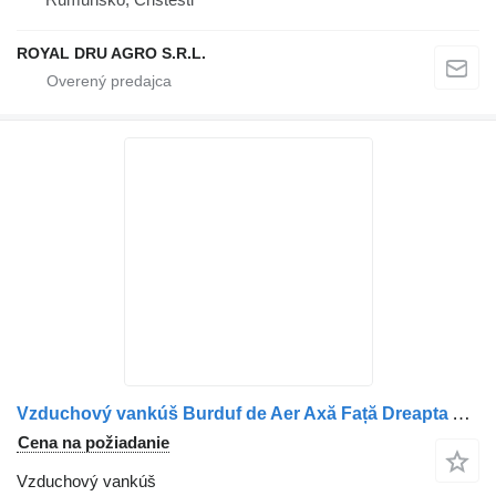
ROYAL DRU AGRO S.R.L.
Vzduchový vankúš Burduf de Aer Axă Față Dreapta A9423200117 na nákladného auta Mercedes-Benz A9423200117/A9423204321
Cena na požiadanie
Vzduchový vankúš