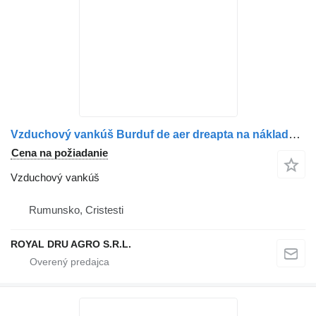
Vzduchový vankúš Burduf de aer dreapta na nákladného auta Mercedes-Benz A9603200057 / 9603200057 / 9603207021 / A9603207021 / 9603206757 / A9603206757
Cena na požiadanie
Vzduchový vankúš
Rumunsko, Cristesti
ROYAL DRU AGRO S.R.L.