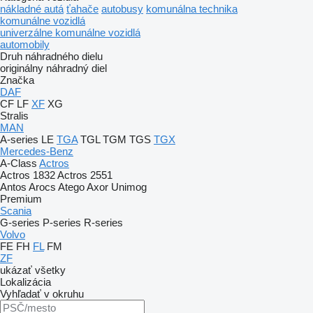
nákladné autá
ťahače
autobusy
komunálna technika
komunálne vozidlá
univerzálne komunálne vozidlá
automobily
Druh náhradného dielu
originálny náhradný diel
Značka
DAF
CF
LF
XF
XG
Stralis
MAN
A-series
LE
TGA
TGL
TGM
TGS
TGX
Mercedes-Benz
A-Class
Actros
Actros 1832
Actros 2551
Antos
Arocs
Atego
Axor
Unimog
Premium
Scania
G-series
P-series
R-series
Volvo
FE
FH
FL
FM
ZF
ukázať všetky
Lokalizácia
Vyhľadať v okruhu