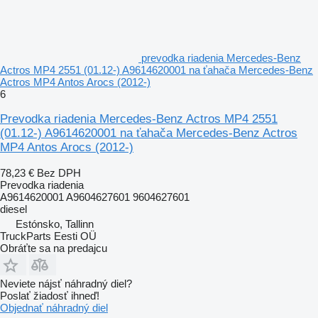
prevodka riadenia Mercedes-Benz
Actros MP4 2551 (01.12-) A9614620001 na ťahača Mercedes-Benz
Actros MP4 Antos Arocs (2012-)
6
Prevodka riadenia Mercedes-Benz Actros MP4 2551
(01.12-) A9614620001 na ťahača Mercedes-Benz Actros
MP4 Antos Arocs (2012-)
78,23 €
Bez DPH
Prevodka riadenia
A9614620001 A9604627601 9604627601
diesel
Estónsko, Tallinn
TruckParts Eesti OÜ
Obráťte sa na predajcu
Neviete nájsť náhradný diel?
Poslať žiadosť ihneď!
Objednať náhradný diel