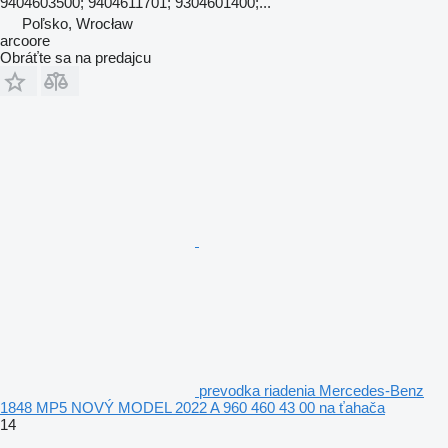
9404603500; 9404611701; 9304601400;...
Poľsko, Wrocław
arcoore
Obráťte sa na predajcu
prevodka riadenia Mercedes-Benz
1848 MP5 NOVÝ MODEL 2022 A 960 460 43 00 na ťahača
14