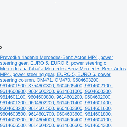
3
Prevodka riadenia Mercedes-Benz Actos MP4, power
steering gear, EURO 5, EURO 6, power steering c
Mercedes na ťahača Mercedes-Benz Mercedes Benz Actos
MP4, power steering gear, EURO 5, EURO 6, power
steering column, OM471, OM470, 9604603200,
9614601500, 3754600300, 9604605400, 9614602100,
9614600900, 9604600200, 9614601000, 9604600300,
9614601100, 9604600800, 9614601200, 9604602000,
9614601300, 9604602200, 9614601400, 9614601400,
9604603200, 9614601500, 9604603300, 9614601600,
9604603500, 9614601700, 9604603600, 9614601800,
9614606300, 9614604000, 9614606400, 9614604100,
9614606500, 9614604200, 9614606600, 9614604300,