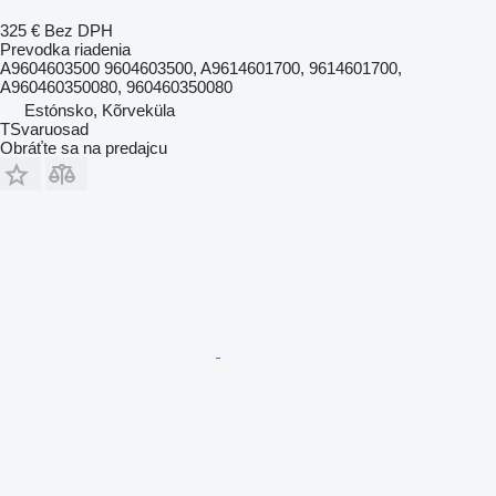
325 €
Bez DPH
Prevodka riadenia
A9604603500 9604603500, A9614601700, 9614601700,
A960460350080, 960460350080
Estónsko, Kõrveküla
TSvaruosad
Obráťte sa na predajcu