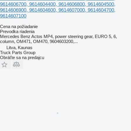
9614606700, 9614604400, 9614606800, 9614604500,
9614606900, 9614604600, 9614607000, 9614604700,
9614607100
Cena na požiadanie
Prevodka riadenia
Mercedes Benz Actos MP4, power steering gear, EURO 5, 6,
column, OM471, OM470, 9604603200,...
Litva, Kaunas
Truck Parts Group
Obráťte sa na predajcu