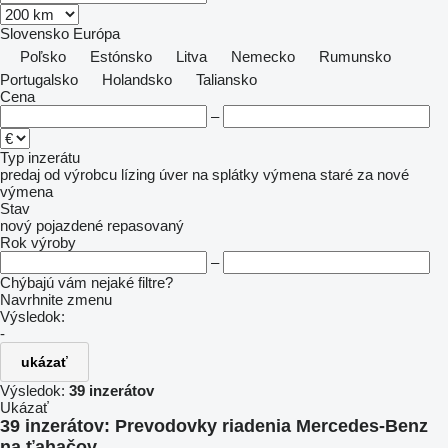
Slovensko
Európa
Poľsko
Estónsko
Litva
Nemecko
Rumunsko
Portugalsko
Holandsko
Taliansko
Cena
–
Typ inzerátu
predaj
od výrobcu
lízing
úver
na splátky
výmena staré za nové
výmena
Stav
nový
pojazdené
repasovaný
Rok výroby
–
Chýbajú vám nejaké filtre?
Navrhnite zmenu
Výsledok:
-
ukázať
Výsledok:
39 inzerátov
Ukázať
39 inzerátov:
Prevodovky riadenia Mercedes-Benz
na ťahačov