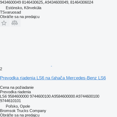
9434600049 8146430625, A9434600049, 81464306024
Estónsko, Kõrveküla
TSvaruosad
Obráťte sa na predajcu
2
Prevodka riadenia LS6 na ťahača Mercedes-Benz LS6
Cena na požiadanie
Prevodka riadenia
LS6 9584600000 9744600100 A9584600000 A9744600100
9744610101
Poľsko, Opole
Bromsok Trucks Company
Obráťte sa na predajcu