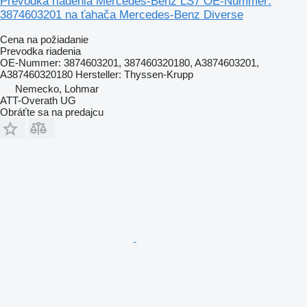
Prevodka riadenia Mercedes-Benz LS7 OE-Nummer:
3874603201 na ťahača Mercedes-Benz Diverse
Cena na požiadanie
Prevodka riadenia
OE-Nummer: 3874603201, 387460320180, A3874603201,
A387460320180 Hersteller: Thyssen-Krupp
Nemecko, Lohmar
ATT-Overath UG
Obráťte sa na predajcu