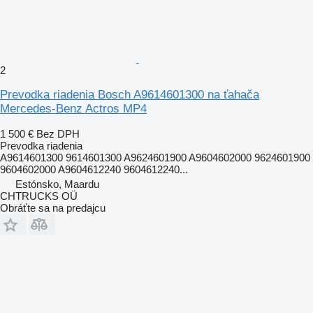
2
Prevodka riadenia Bosch A9614601300 na ťahača
Mercedes-Benz Actros MP4
1 500 €
Bez DPH
Prevodka riadenia
A9614601300 9614601300 A9624601900 A9604602000 9624601900
9604602000 A9604612240 9604612240...
Estónsko, Maardu
CHTRUCKS OÜ
Obráťte sa na predajcu