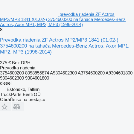
prevodka riadenia ZF Actros
MP2/MP3 1841 (01.02-) 3754600200 na ťahača Mercedes-Benz
Actros, Axor MP1, MP2, MP3 (1996-2014)
8
Prevodka riadenia ZF Actros MP2/MP3 1841 (01.02-)
3754600200 na ťahača Mercedes-Benz Actros, Axor MP1,
MP2, MP3 (1996-2014)
375 €
Bez DPH
Prevodka riadenia
3754600200 8098955874 A9304602300 A3754600200 A9304601800
9304602300 9304601800
diesel
Estónsko, Tallinn
TruckParts Eesti OÜ
Obráťte sa na predajcu