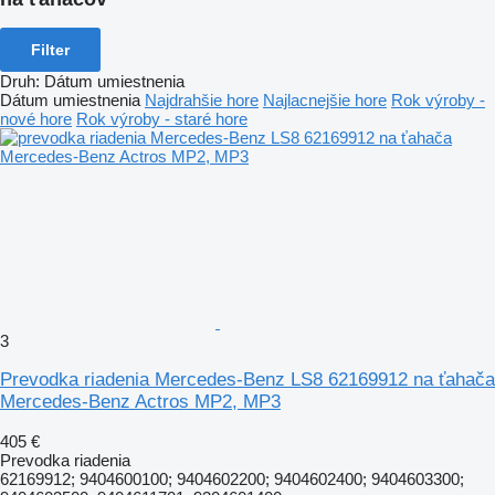
Filter
Druh
:
Dátum umiestnenia
Dátum umiestnenia
Najdrahšie hore
Najlacnejšie hore
Rok výroby -
nové hore
Rok výroby - staré hore
3
Prevodka riadenia Mercedes-Benz LS8 62169912 na ťahača
Mercedes-Benz Actros MP2, MP3
405 €
Prevodka riadenia
62169912; 9404600100; 9404602200; 9404602400; 9404603300;