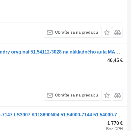
Obráťte sa na predajcu
Vzduchový kompresor WABCO 2 cylindry oryginał 51.54112-3028 na nákladného auta MAN TGA 51.54112-3028
46,45 €
Obráťte sa na predajcu
Vzduchový kompresor MAN 51.54000-7147 LS3907 K118690N04 51.54000-7144 51.54000-7145 51.54000-7146 51.54000-7152 na nákladného auta
1 770 €
Bez DPH