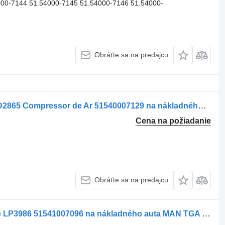
00-7144 51.54000-7145 51.54000-7146 51.54000-
Obráťte sa na predajcu
Vzduchový kompresor MAN F2000 / D2865 Compressor de Ar 51540007129 na nákladného auta MAN F/M/L 2000
Cena na požiadanie
Obráťte sa na predajcu
Vzduchový kompresor Knorr-Bremse LP3986 51541007096 na nákladného auta MAN TGA TGX