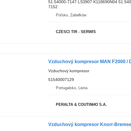
51.54000-7147 LS3907 K118690N04 51.540
7152
Poľsko, Zabełków
CZESCI TIR - SERWIS
Vzduchový kompresor
51540007129
Portugalsko, Leiria
PERALTA & COUTINHO S.A.