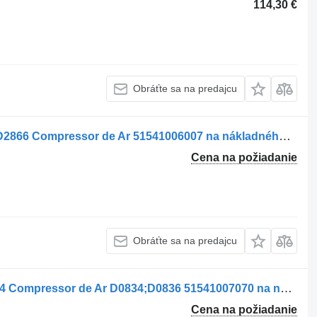
114,30 €
Obráťte sa na predajcu
Vzduchový kompresor MAN F2000 / D2866 Compressor de Ar 51541006007 na nákladného auta MAN
Cena na požiadanie
Obráťte sa na predajcu
Vzduchový kompresor WABCO D0834 Compressor de Ar D0834;D0836 51541007070 na nákladného auta MAN
Cena na požiadanie