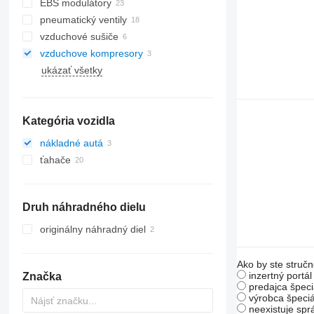
EBS modulátory
pneumatický ventily
vzduchové sušiče
vzduchove kompresory
ukázať všetky
Kategória vozidla
nákladné autá
ťahače
Druh náhradného dielu
originálny náhradný diel
Ako by ste stručn
inzertný portá
Značka
predajca špeci
výrobca špeciá
neexistuje sp