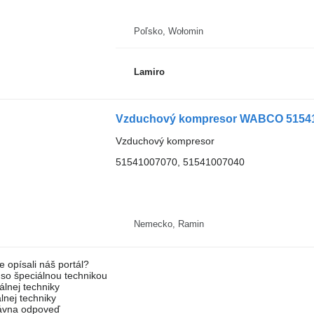
Poľsko, Wołomin
Lamiro
Vzduchový kompresor WABCO 51541
Vzduchový kompresor
51541007070, 51541007040
Nemecko, Ramin
e opísali náš portál?
l so špeciálnou technikou
álnej techniky
lnej techniky
rávna odpoveď