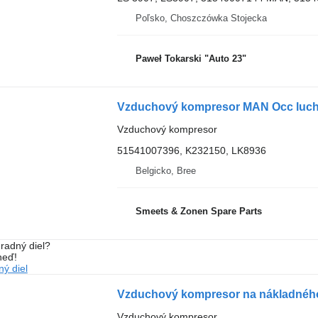
Poľsko, Choszczówka Stojecka
Paweł Tokarski "Auto 23"
Vzduchový kompresor MAN Occ luch
Vzduchový kompresor
51541007396, K232150, LK8936
Belgicko, Bree
Smeets & Zonen Spare Parts
radný diel?
neď!
ý diel
Vzduchový kompresor na nákladnéh
Vzduchový kompresor