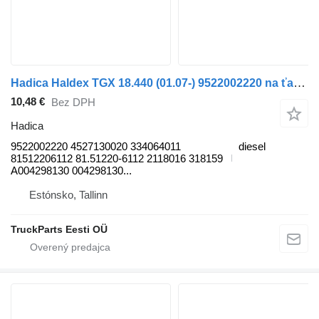
Hadica Haldex TGX 18.440 (01.07-) 9522002220 na ťahača MAN TGL, TGM, TGS, TGX (2005-2021)
10,48 €
Bez DPH
Hadica
9522002220 4527130020 334064011
diesel
81512206112 81.51220-6112 2118016 318159
A004298130 004298130...
Estónsko, Tallinn
TruckParts Eesti OÜ