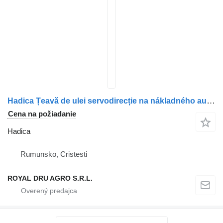
Hadica Țeavă de ulei servodirecție na nákladného auta MAN 06541312207 / 06540942019
Cena na požiadanie
Hadica
Rumunsko, Cristesti
ROYAL DRU AGRO S.R.L.