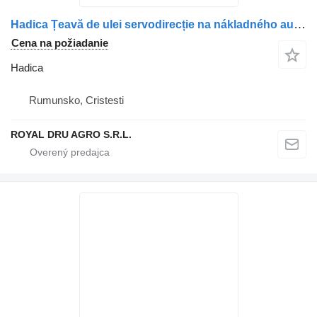
Hadica Țeavă de ulei servodirecție na nákladného auta MAN 81473045371 81473045372 81473400156 81473400162
Cena na požiadanie
Hadica
Rumunsko, Cristesti
ROYAL DRU AGRO S.R.L.