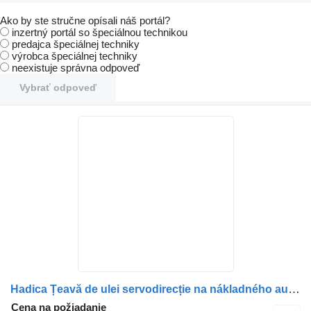
Ako by ste stručne opísali náš portál?
inzertný portál so špeciálnou technikou
predajca špeciálnej techniky
výrobca špeciálnej techniky
neexistuje správna odpoveď
Vybrať odpoveď
Hadica Țeavă de ulei servodirecție na nákladného auta MAN 81473035319 / 8147303-5319 / 01931059776 / 0193105-9776 / 01931059006 / 0193105-9006
Cena na požiadanie