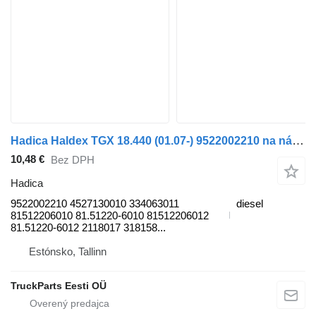
Hadica Haldex TGX 18.440 (01.07-) 9522002210 na nákladného auta MAN TGL, TGM, TGS, TGX (2005-2021)
10,48 €
Bez DPH
Hadica
9522002210 4527130010 334063011
diesel
81512206010 81.51220-6010 81512206012
81.51220-6012 2118017 318158...
Estónsko, Tallinn
TruckParts Eesti OÜ