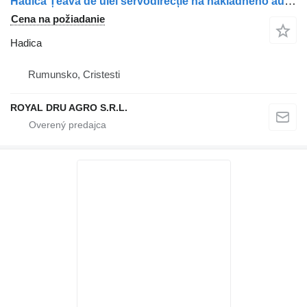
Hadica Țeavă de ulei servodirecție na nákladného auta MAN cod 81473035842 / 81473035841
Cena na požiadanie
Hadica
Rumunsko, Cristesti
ROYAL DRU AGRO S.R.L.