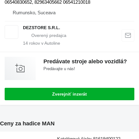
06540830652, 82963405662 06541210018
Rumunsko, Suceava
DEZSTORE S.R.L.
14
rokov v Autoline
Predávate stroje alebo vozidlá?
Predávajte u nás!
Zverejniť inzerát
Ceny za hadice MAN
Katalógové číslo: 81619400122,