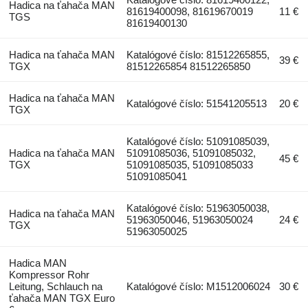
Hadica na ťahača MAN
81619400098, 81619670019
11 €
TGS
81619400130
Hadica na ťahača MAN
Katalógové číslo: 81512265855,
39 €
TGX
81512265854 81512265850
Hadica na ťahača MAN
Katalógové číslo: 51541205513
20 €
TGX
Katalógové číslo: 51091085039,
Hadica na ťahača MAN
51091085036, 51091085032,
45 €
TGX
51091085035, 51091085033
51091085041
Katalógové číslo: 51963050038,
Hadica na ťahača MAN
51963050046, 51963050024
24 €
TGX
51963050025
Hadica MAN
Kompressor Rohr
Leitung, Schlauch na
Katalógové číslo: M1512006024
30 €
ťahača MAN TGX Euro