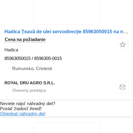
Hadica Țeavă de ulei servodirecție 85963050015 na nákladného auta MAN
Cena na požiadanie
Hadica
85963050015 / 8596305-0015
Rumunsko, Cristesti
ROYAL DRU AGRO S.R.L.
Neviete nájsť náhradný diel?
Poslať žiadosť ihneď!
Objednať náhradný diel