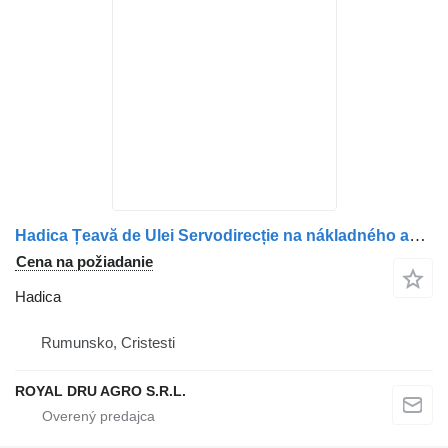
Hadica Țeavă de Ulei Servodirecție na nákladného auta MAN – 06541312201 / 06540942007
Cena na požiadanie
Hadica
Rumunsko, Cristesti
ROYAL DRU AGRO S.R.L.