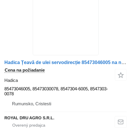
Hadica Țeavă de ulei servodirecție 85473046005 na nákladného auta MAN – Coduri: 85473046005, 85473030078
Cena na požiadanie
Hadica
85473046005, 85473030078, 8547304-6005, 8547303-
0078
Rumunsko, Cristesti
ROYAL DRU AGRO S.R.L.