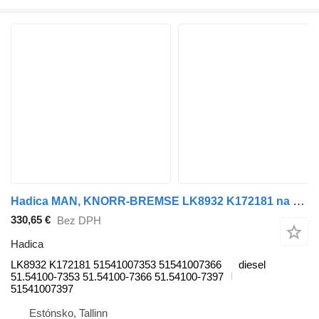
Hadica MAN, KNORR-BREMSE LK8932 K172181 na ťahača MAN TGS,TGX NTG (2020-)
330,65 €
Bez DPH
Hadica
LK8932 K172181 51541007353 51541007366
diesel
51.54100-7353 51.54100-7366 51.54100-7397
51541007397
Estónsko, Tallinn