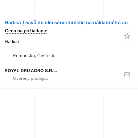
Hadica Țeavă de ulei servodirecție na nákladného auta MAN – Cod: 06541312011, 06540942142
Cena na požiadanie
Hadica
Rumunsko, Cristesti
ROYAL DRU AGRO S.R.L.