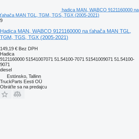
hadica MAN, WABCO 9121160000 na
ťahača MAN TGL, TGM, TGS, TGX (2005-2021)
9
Hadica MAN, WABCO 9121160000 na ťahača MAN TGL,
TGM, TGS, TGX (2005-2021)
149,19 €
Bez DPH
Hadica
9121160000 51541007071 51.54100-7071 51541009071 51.54100-
9071
diesel
Estónsko, Tallinn
TruckParts Eesti OÜ
Obráťte sa na predajcu