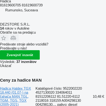
Hadica
81619600705 81619600739
Rumunsko, Suceava
DEZSTORE S.R.L.
14
rokov v Autoline
Obráťte sa na predajcu
Predávate stroje alebo vozidlá?
Predávajte u nás!
Zverejniť inzerát
Výsledok:
37 inzerátov
Ukázať
Ceny za hadice MAN
Hadica Haldex TGX
Katalógové číslo: 9522002220
18.440 (01.07-) na
4527130020 334064011
ťahača MAN TGL,
81512206112 81.51220-6112
10,48 €
TGM, TGS, TGX
2118016 318159 A004298130
(2005-2021)
004298130..., palivo: diesel