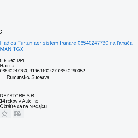
2
Hadica Furtun aer sistem franare 06540247780 na ťahača
MAN TGX
8 €
Bez DPH
Hadica
06540247780, 81963400427 06540290052
Rumunsko, Suceava
DEZSTORE S.R.L.
14
rokov v Autoline
Obráťte sa na predajcu