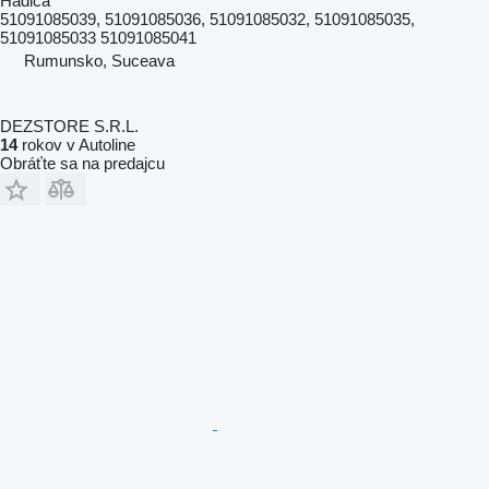
Hadica
51091085039, 51091085036, 51091085032, 51091085035,
51091085033 51091085041
Rumunsko, Suceava
DEZSTORE S.R.L.
14
rokov v Autoline
Obráťte sa na predajcu