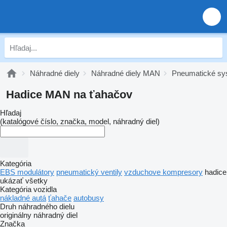
Náhradné diely
Náhradné diely MAN
Pneumatické s
Hadice MAN na ťahačov
Hľadaj
(katalógové číslo, značka, model, náhradný diel)
Kategória
EBS modulátory
pneumatický ventily
vzduchove kompresory
hadice
ukázať všetky
Kategória vozidla
nákladné autá
ťahače
autobusy
Druh náhradného dielu
originálny náhradný diel
Značka