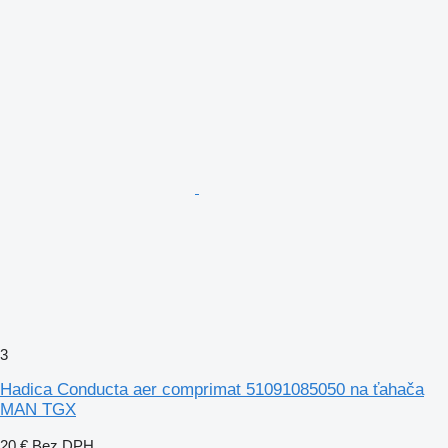
3
Hadica Conducta aer comprimat 51091085050 na ťahača
MAN TGX
20 €
Bez DPH