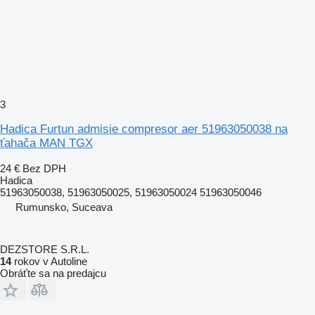
3
Hadica Furtun admisie compresor aer 51963050038 na
ťahača MAN TGX
24 €
Bez DPH
Hadica
51963050038, 51963050025, 51963050024 51963050046
Rumunsko, Suceava
DEZSTORE S.R.L.
14
rokov v Autoline
Obráťte sa na predajcu