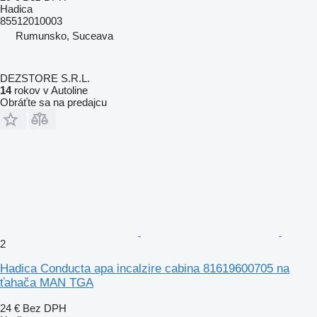
Hadica
85512010003
Rumunsko, Suceava
DEZSTORE S.R.L.
14
rokov v Autoline
Obráťte sa na predajcu
2
Hadica Conducta apa incalzire cabina 81619600705 na
ťahača MAN TGA
24 €
Bez DPH