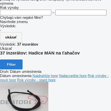
výmena
Rok výroby
–
Chýbajú vám nejaké filtre?
Navrhnite zmenu
Výsledok:
-
ukázať
Výsledok:
37 inzerátov
Ukázať
37 inzerátov:
Hadice MAN na ťahačov
Filter
Druh
:
Dátum umiestnenia
Dátum umiestnenia
Najdrahšie hore
Najlacnejšie hore
Rok výroby -
nové hore
Rok výroby - staré hore