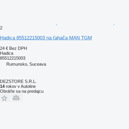
2
Hadica 85512215003 na ťahača MAN TGM
24 €
Bez DPH
Hadica
85512215003
Rumunsko, Suceava
DEZSTORE S.R.L.
14
rokov v Autoline
Obráťte sa na predajcu