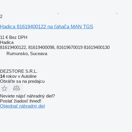
2
Hadica 81619400122 na ťahača MAN TGS
11 €
Bez DPH
Hadica
81619400122, 81619400098, 81619670019 81619400130
Rumunsko, Suceava
DEZSTORE S.R.L.
14
rokov v Autoline
Obráťte sa na predajcu
Neviete nájsť náhradný diel?
Poslať žiadosť ihneď!
Objednať náhradný diel