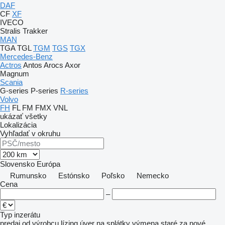
DAF
CF
XF
IVECO
Stralis
Trakker
MAN
TGA
TGL
TGM
TGS
TGX
Mercedes-Benz
Actros
Antos
Arocs
Axor
Magnum
Scania
G-series
P-series
R-series
Volvo
FH
FL
FM
FMX
VNL
ukázať všetky
Lokalizácia
Vyhľadať v okruhu
Slovensko
Európa
Rumunsko
Estónsko
Poľsko
Nemecko
Cena
–
Typ inzerátu
predaj
od výrobcu
lízing
úver
na splátky
výmena staré za nové