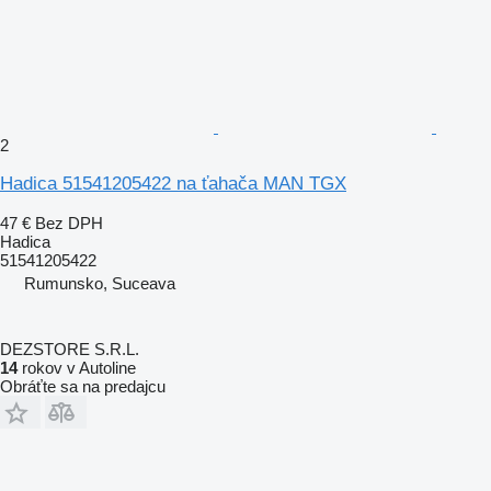
2
Hadica 51541205422 na ťahača MAN TGX
47 €
Bez DPH
Hadica
51541205422
Rumunsko, Suceava
DEZSTORE S.R.L.
14
rokov v Autoline
Obráťte sa na predajcu