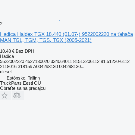
2
Hadica Haldex TGX 18.440 (01.07-) 9522002220 na ťahača
MAN TGL, TGM, TGS, TGX (2005-2021)
10,48 €
Bez DPH
Hadica
9522002220 4527130020 334064011 81512206112 81.51220-6112
2118016 318159 A004298130 004298130...
diesel
Estónsko, Tallinn
TruckParts Eesti OÜ
Obráťte sa na predajcu