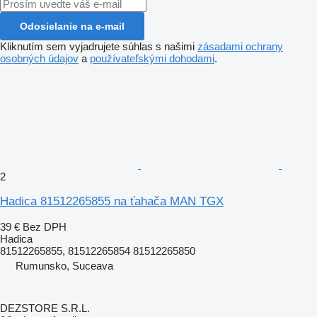
Odosielanie na e-mail
Kliknutím sem vyjadrujete súhlas s našimi
zásadami ochrany
osobných údajov
a
používateľskými dohodami
.
2
Hadica 81512265855 na ťahača MAN TGX
39 €
Bez DPH
Hadica
81512265855, 81512265854 81512265850
Rumunsko, Suceava
DEZSTORE S.R.L.