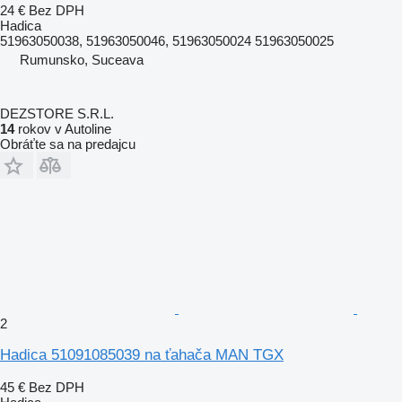
24 €
Bez DPH
Hadica
51963050038, 51963050046, 51963050024 51963050025
Rumunsko, Suceava
DEZSTORE S.R.L.
14
rokov v Autoline
Obráťte sa na predajcu
2
Hadica 51091085039 na ťahača MAN TGX
45 €
Bez DPH