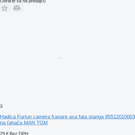
Obráťte sa na predajcu
3
Hadica Furtun camera franare axa fata stanga 85512010003
na ťahača MAN TGM
29 €
Bez DPH