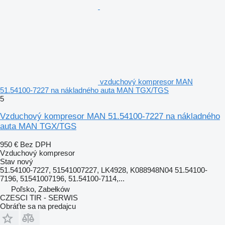
vzduchový kompresor MAN
51.54100-7227 na nákladného auta MAN TGX/TGS
5
Vzduchový kompresor MAN 51.54100-7227 na nákladného
auta MAN TGX/TGS
950 €
Bez DPH
Vzduchový kompresor
Stav
nový
51.54100-7227, 51541007227, LK4928, K088948N04 51.54100-
7196, 51541007196, 51.54100-7114,...
Poľsko, Zabełków
CZESCI TIR - SERWIS
Obráťte sa na predajcu