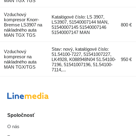
MAN TGX TGS
Vzduchový
Katalógové číslo: LS 3907,
kompresor Knorr-
LS3907, 51540007144 MAN,
Bremse LS3907 na
800 €
51540007145 51540007146
nákladného auta
51540007147 MAN
MAN TGX TGS
Stav: nový, katalógové číslo:
Vzduchový
51.54100-7227, 51541007227,
kompresor na
LK4928, K088948N04 51.54100-
950 €
nákladného auta
7196, 51541007196, 51.54100-
MAN TGX/TGS
7114,...
Spoločnosť
O nás