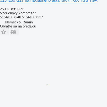
51541007227 na nákladného auta MAN TGX TGS TGA
250 €
Bez DPH
Vzduchový kompresor
51541007248 51541007227
Nemecko, Ramin
Obráťte sa na predajcu