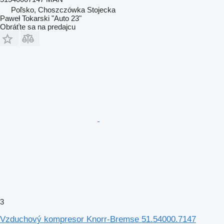
Poľsko, Choszczówka Stojecka
Paweł Tokarski "Auto 23"
Obráťte sa na predajcu
3
Vzduchový kompresor Knorr-Bremse 51.54000.7147