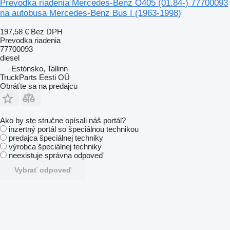
Prevodka riadenia Mercedes-Benz O405 (01.84-) 77700093
na autobusa Mercedes-Benz Bus I (1963-1998)
197,58 €
Bez DPH
Prevodka riadenia
77700093
diesel
Estónsko, Tallinn
TruckParts Eesti OÜ
Obráťte sa na predajcu
Ako by ste stručne opísali náš portál?
inzertný portál so špeciálnou technikou
predajca špeciálnej techniky
výrobca špeciálnej techniky
neexistuje správna odpoveď
Vybrať odpoveď