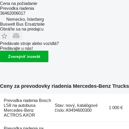
Cena na požiadanie
Prevodka riadenia
36462006017
Nemecko, Isterberg
Buswelt Bus Ersatzteile
Obráťte sa na predajcu
Predávate stroje alebo vozidlá?
Predávajte u nás!
Zverejniť inzerát
Ceny za prevodovky riadenia Mercedes-Benz Trucks
Prevodka riadenia Bosch
LS8 na autobusa
Stav: nový, katalógové
1 000 €
Mercedes-Benz
číslo: A9494600300
ACTROS AXOR
Prevodka riadenia na