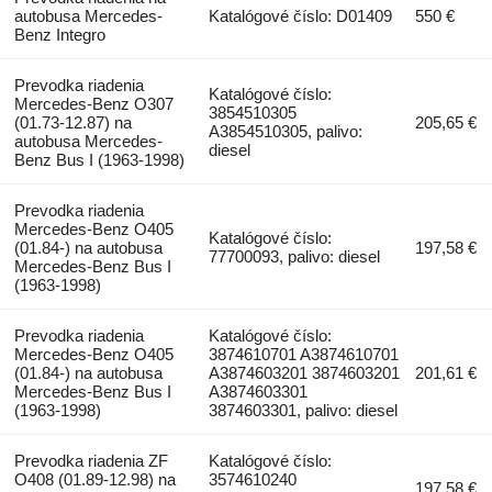
autobusa Mercedes-
Katalógové číslo: D01409
550 €
Benz Integro
Prevodka riadenia
Katalógové číslo:
Mercedes-Benz O307
3854510305
(01.73-12.87) na
205,65 €
A3854510305, palivo:
autobusa Mercedes-
diesel
Benz Bus I (1963-1998)
Prevodka riadenia
Mercedes-Benz O405
Katalógové číslo:
(01.84-) na autobusa
197,58 €
77700093, palivo: diesel
Mercedes-Benz Bus I
(1963-1998)
Prevodka riadenia
Katalógové číslo:
Mercedes-Benz O405
3874610701 A3874610701
(01.84-) na autobusa
A3874603201 3874603201
201,61 €
Mercedes-Benz Bus I
A3874603301
(1963-1998)
3874603301, palivo: diesel
Prevodka riadenia ZF
Katalógové číslo:
O408 (01.89-12.98) na
3574610240
197,58 €