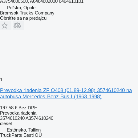
A3754600500, A6464602000 6464610101
Poľsko, Opole
Bromsok Trucks Company
Obráťte sa na predajcu
1
Prevodka riadenia ZF O408 (01.89-12.98) 3574610240 na
autobusa Mercedes-Benz Bus I (1963-1998)
197,58 €
Bez DPH
Prevodka riadenia
3574610240 A3574610240
diesel
Estónsko, Tallinn
TruckParts Eesti OÜ