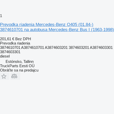
1
Prevodka riadenia Mercedes-Benz O405 (01.84-)
3874610701 na autobusa Mercedes-Benz Bus I (1963-1998)
201,61 €
Bez DPH
Prevodka riadenia
3874610701 A3874610701 A3874603201 3874603201 A3874603301
3874603301
diesel
Estónsko, Tallinn
TruckParts Eesti OÜ
Obráťte sa na predajcu