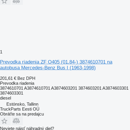
1
Prevodka riadenia ZF O405 (01.84-) 3874610701 na
autobusa Mercedes-Benz Bus I (1963-1998)
201,61 €
Bez DPH
Prevodka riadenia
3874610701 A3874610701 A3874603201 3874603201 A3874603301
3874603301
diesel
Estónsko, Tallinn
TruckParts Eesti OÜ
Obráťte sa na predajcu
Neviete nájsť náhradný diel?