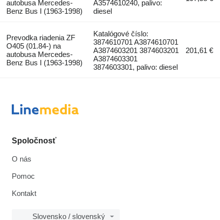
autobusa Mercedes-
A3574610240, palivo:
Benz Bus I (1963-1998)
diesel
Katalógové číslo:
Prevodka riadenia ZF
3874610701 A3874610701
O405 (01.84-) na
A3874603201 3874603201
201,61 €
autobusa Mercedes-
A3874603301
Benz Bus I (1963-1998)
3874603301, palivo: diesel
Spoločnosť
O nás
Pomoc
Kontakt
Slovensko / slovenský