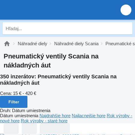
Náhradné diely
Náhradné diely Scania
Pneumatické s
Pneumatický ventily Scania na
nákladných áut
350 inzerátov:
Pneumatický ventily Scania na
nákladných áut
Cena:
15 € - 420 €
Filter
Druh
:
Dátum umiestnenia
Dátum umiestnenia
Najdrahšie hore
Najlacnejšie hore
Rok výroby -
nové hore
Rok výroby - staré hore