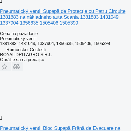
1
Pneumatický ventil Supapă de Protecție cu Patru Circuite
1381883 na nákladného auta Scania 1381883 1431049
1337904 1356635 1505406 1505399
Cena na požiadanie
Pneumatický ventil
1381883, 1431049, 1337904, 1356635, 1505406, 1505399
Rumunsko, Cristesti
ROYAL DRU AGRO S.R.L.
Obráťte sa na predajcu
1
Pneumatický ventil Bloc Supapă Frână de Evacuare na