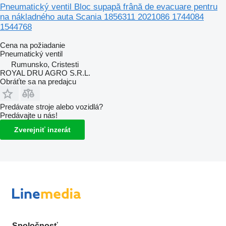
Pneumatický ventil Bloc supapă frână de evacuare pentru
na nákladného auta Scania 1856311 2021086 1744084
1544768
Cena na požiadanie
Pneumatický ventil
Rumunsko, Cristesti
ROYAL DRU AGRO S.R.L.
Obráťte sa na predajcu
Predávate stroje alebo vozidlá?
Predávajte u nás!
Zverejniť inzerát
Spoločnosť