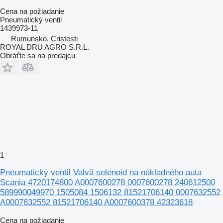
Cena na požiadanie
Pneumatický ventil
1439973-11
Rumunsko, Cristesti
ROYAL DRU AGRO S.R.L.
Obráťte sa na predajcu
1
Pneumatický ventil Valvă selenoid na nákladného auta
Scania 4720174800 A0007600278 0007600278 240612500
589990049970 1505084 1506132 81521706140 0007632552
A0007632552 81521706140 A0007600378 42323618
Cena na požiadanie