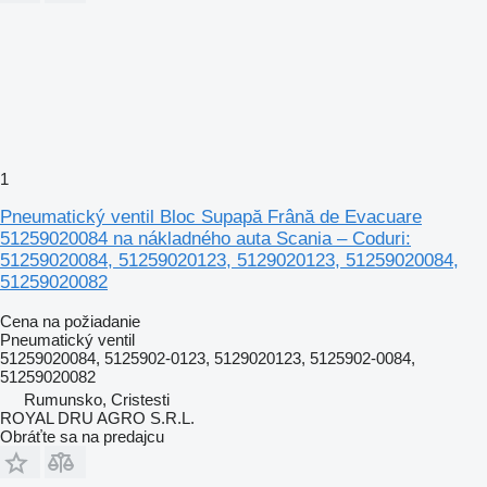
1
Pneumatický ventil Bloc Supapă Frână de Evacuare
51259020084 na nákladného auta Scania – Coduri:
51259020084, 51259020123, 5129020123, 51259020084,
51259020082
Cena na požiadanie
Pneumatický ventil
51259020084, 5125902-0123, 5129020123, 5125902-0084,
51259020082
Rumunsko, Cristesti
ROYAL DRU AGRO S.R.L.
Obráťte sa na predajcu