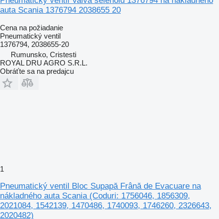
Pneumatický ventil Valvă selenoid 1376794 na nákladného
auta Scania 1376794 2038655 20
Cena na požiadanie
Pneumatický ventil
1376794, 2038655-20
Rumunsko, Cristesti
ROYAL DRU AGRO S.R.L.
Obráťte sa na predajcu
1
Pneumatický ventil Bloc Supapă Frână de Evacuare na
nákladného auta Scania (Coduri: 1756046, 1856309,
2021084, 1542139, 1470486, 1740093, 1746260, 2326643,
2020482)