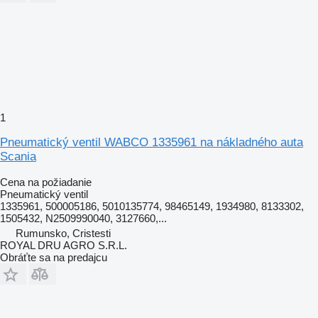
1
Pneumatický ventil WABCO 1335961 na nákladného auta
Scania
Cena na požiadanie
Pneumatický ventil
1335961, 500005186, 5010135774, 98465149, 1934980, 8133302,
1505432, N2509990040, 3127660,...
Rumunsko, Cristesti
ROYAL DRU AGRO S.R.L.
Obráťte sa na predajcu