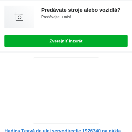
Predávate stroje alebo vozidlá?
Predávajte u nás!
Zverejniť inzerát
Hadica Țeavă de ulei servodirecție 1926740 na nákladného auta Scania