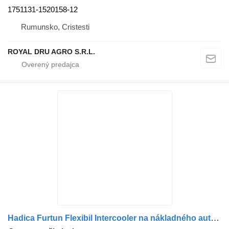
1751131-1520158-12
Rumunsko, Cristesti
ROYAL DRU AGRO S.R.L.
Hadica Furtun Flexibil Intercooler na nákladného auta Scania – Coduri Compatibile: 1358202, 1442579, 1522010, 1522011, 1794725, 1809771, 1401696