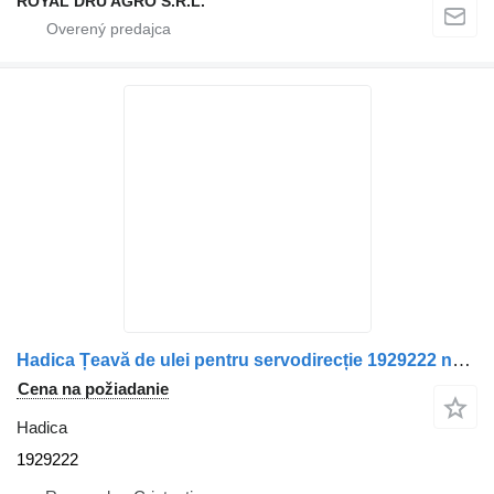
ROYAL DRU AGRO S.R.L.
Hadica Țeavă de ulei pentru servodirecție 1929222 na nákladného auta Scania
Cena na požiadanie
Hadica
1929222