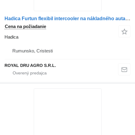
Hadica Furtun flexibil intercooler na nákladného auta Scania – 1358202, 1442579, 1522010, 1522011, 1794725, 1809771, 1401696
Cena na požiadanie
Hadica
Rumunsko, Cristesti
ROYAL DRU AGRO S.R.L.