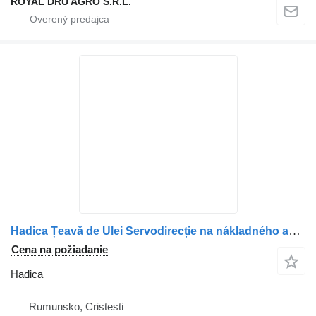
ROYAL DRU AGRO S.R.L.
Hadica Țeavă de Ulei Servodirecție na nákladného auta Scania 1924461-11
Cena na požiadanie
Hadica
Rumunsko, Cristesti