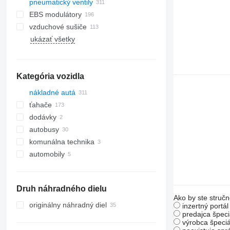
pneumatický ventily
EBS modulátory
vzduchové sušiče
ukázať všetky
Kategória vozidla
nákladné autá
ťahače
dodávky
autobusy
komunálna technika
automobily
komunálne vozidlá
smetiarske autá
Druh náhradného dielu
Ako by ste stručn
originálny náhradný diel
inzertný portá
predajca špeci
výrobca špeciá