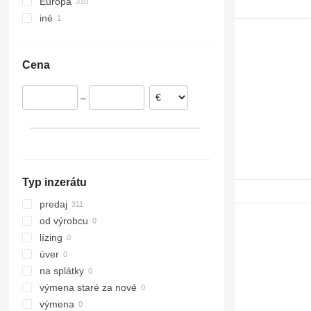
Európa
iné
Portugalsko
Rumunsko
Ukrajina
Litva
Cena
Estónsko
Dánsko
–
Nemecko
Belgicko
Poľsko
ukázať všetky
Typ inzerátu
predaj
od výrobcu
lízing
úver
na splátky
výmena staré za nové
výmena