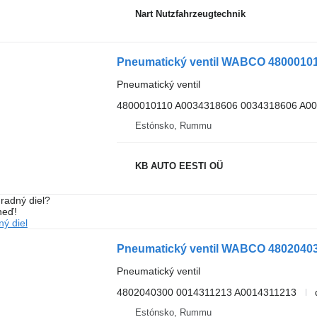
Nart Nutzfahrzeugtechnik
Pneumatický ventil
4800010110 A0034318606 0034318606 A0
Estónsko, Rummu
KB AUTO EESTI OÜ
radný diel?
neď!
ý diel
Pneumatický ventil
4802040300 0014311213 A0014311213
Estónsko, Rummu