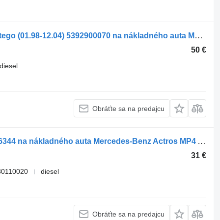
Pneumatický ventil Mercedes-Benz Atego (01.98-12.04) 5392900070 na nákladného auta Mercedes-Benz Atego, Atego 2, Atego 3 (1996-)
50 €
diesel
Obráťte sa na predajcu
Pneumatický ventil WABCO A0044296344 na nákladného auta Mercedes-Benz Actros MP4 Antos Arocs (2012-)
31 €
30110020
diesel
Obráťte sa na predajcu