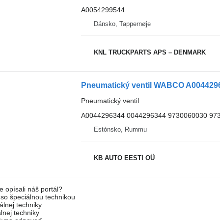
A0054299544
Dánsko, Tappernøje
KNL TRUCKPARTS APS – DENMARK
Pneumatický ventil
A0044296344 0044296344 9730060030 97
Estónsko, Rummu
KB AUTO EESTI OÜ
e opísali náš portál?
l so špeciálnou technikou
álnej techniky
lnej techniky