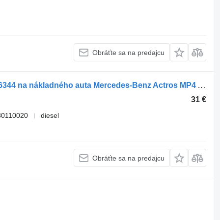
Obráťte sa na predajcu
Pneumatický ventil WABCO A0044296344 na nákladného auta Mercedes-Benz Actros MP4 Antos Arocs (2012-)
31 €
30110020
diesel
Obráťte sa na predajcu