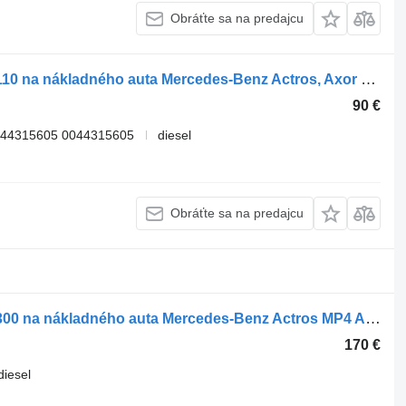
Obráťte sa na predajcu
Pneumatický ventil WABCO 4800010110 na nákladného auta Mercedes-Benz Actros, Axor MP1, MP2, MP3 (1996-2014)
90 €
044315605 0044315605
diesel
Obráťte sa na predajcu
Pneumatický ventil WABCO 4802040300 na nákladného auta Mercedes-Benz Actros MP4 Antos Arocs (2012-)
170 €
diesel