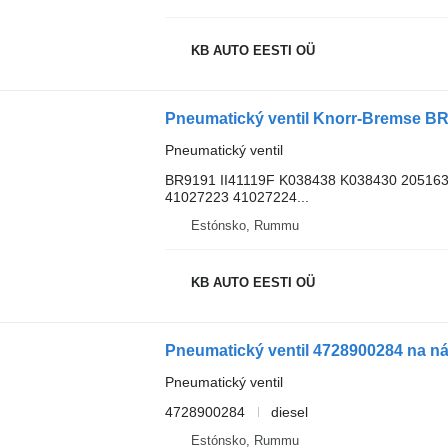
KB AUTO EESTI OÜ
Pneumatický ventil
BR9191 II41119F K038438 K038430 20516
41027223 41027224...
Estónsko, Rummu
KB AUTO EESTI OÜ
Pneumatický ventil
4728900284
diesel
Estónsko, Rummu