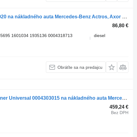
Pneumatický ventil WABCO 4802040020 na nákladného auta Mercedes-Benz Actros, Axor MP1, MP2, MP3 (1996-2014)
86,80 €
5695 1601034 1935136 0004318713
diesel
Obráťte sa na predajcu
Pneumatický ventil WABCO Lufttrockner Universal 0004303015 na nákladného auta Mercedes-Benz
459,24 €
Bez DPH