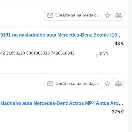
Obráťte sa na predajcu
Pneumatický ventil Knorr-Bremse BR9191 na nákladného auta Mercedes-Benz Econic (1998-2014)
43 €
342 21893128 5001866013 7420516342
plyn
Obráťte sa na predajcu
Pneumatický ventil 4728900284 na nákladného auta Mercedes-Benz Actros MP4 Antos Arocs (2012-)
375 €