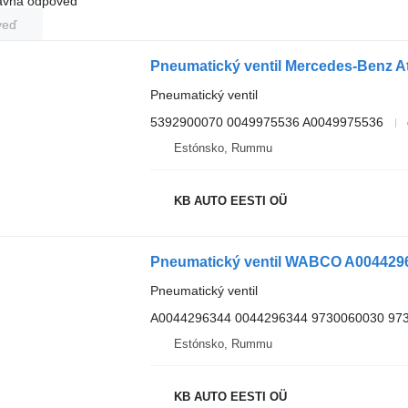
rávna odpoveď
veď
Pneumatický ventil
5392900070 0049975536 A0049975536
Estónsko, Rummu
KB AUTO EESTI OÜ
Pneumatický ventil
A0044296344 0044296344 9730060030 97
Estónsko, Rummu
KB AUTO EESTI OÜ