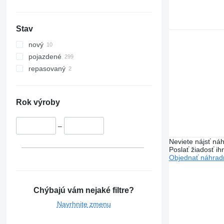
Stav
nový
pojazdené
repasovaný
Rok výroby
–
Neviete nájsť náh
Poslať žiadosť ih
Objednať náhradn
Chýbajú vám nejaké filtre?
Navrhnite zmenu