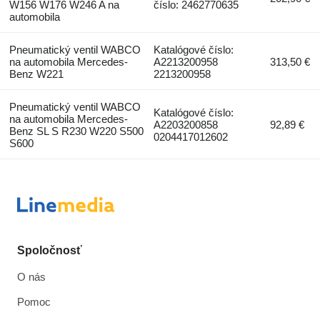
W156 W176 W246 A na
číslo: 2462770635
automobila
Pneumatický ventil WABCO
Katalógové číslo:
na automobila Mercedes-
A2213200958
313,50 €
Benz W221
2213200958
Pneumatický ventil WABCO
Katalógové číslo:
na automobila Mercedes-
A2203200858
92,89 €
Benz SL S R230 W220 S500
0204417012602
S600
Spoločnosť
O nás
Pomoc