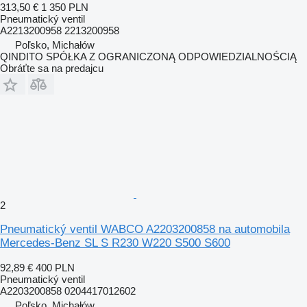
313,50 €
1 350 PLN
Pneumatický ventil
A2213200958 2213200958
Poľsko, Michałów
QINDITO SPÓŁKA Z OGRANICZONĄ ODPOWIEDZIALNOŚCIĄ
Obráťte sa na predajcu
2
Pneumatický ventil WABCO A2203200858 na automobila
Mercedes-Benz SL S R230 W220 S500 S600
92,89 €
400 PLN
Pneumatický ventil
A2203200858 0204417012602
Poľsko, Michałów