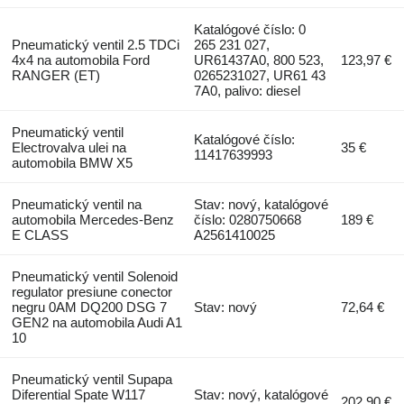
Katalógové číslo: 0
Pneumatický ventil 2.5 TDCi
265 231 027,
4x4 na automobila Ford
UR61437A0, 800 523,
123,97 €
RANGER (ET)
0265231027, UR61 43
7A0, palivo: diesel
Pneumatický ventil
Katalógové číslo:
Electrovalva ulei na
35 €
11417639993
automobila BMW X5
Pneumatický ventil na
Stav: nový, katalógové
automobila Mercedes-Benz
číslo: 0280750668
189 €
E CLASS
A2561410025
Pneumatický ventil Solenoid
regulator presiune conector
negru 0AM DQ200 DSG 7
Stav: nový
72,64 €
GEN2 na automobila Audi A1
10
Pneumatický ventil Supapa
Diferential Spate W117
Stav: nový, katalógové
202,90 €