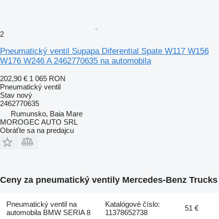
2
Pneumatický ventil Supapa Diferential Spate W117 W156
W176 W246 A 2462770635 na automobila
202,90 €
1 065 RON
Pneumatický ventil
Stav
nový
2462770635
Rumunsko, Baia Mare
MOROGEC AUTO SRL
Obráťte sa na predajcu
Ceny za pneumatický ventily Mercedes-Benz Trucks
Pneumatický ventil na
Katalógové číslo:
51 €
automobila BMW SERIA 8
11378652738