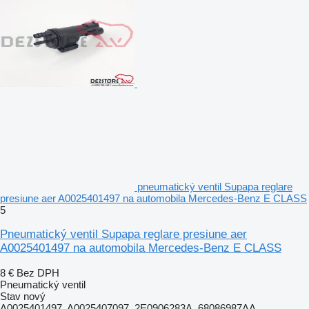
pneumatický ventil Supapa reglare
presiune aer A0025401497 na automobila Mercedes-Benz E CLASS
5
Pneumatický ventil Supapa reglare presiune aer
A0025401497 na automobila Mercedes-Benz E CLASS
8 €
Bez DPH
Pneumatický ventil
Stav
nový
A0025401497, A0025407097, 2E0906283A, 68086987AA,