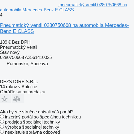
pneumatický ventil 0280750668 na
automobila Mercedes-Benz E CLASS
4
Pneumatický ventil 0280750668 na automobila Mercedes-
Benz E CLASS
189 €
Bez DPH
Pneumatický ventil
Stav
nový
0280750668 A2561410025
Rumunsko, Suceava
DEZSTORE S.R.L.
14
rokov v Autoline
Obráťte sa na predajcu
Ako by ste stručne opísali náš portál?
inzertný portál so špeciálnou technikou
predajca špeciálnej techniky
výrobca špeciálnej techniky
neexistuje správna odpoveď