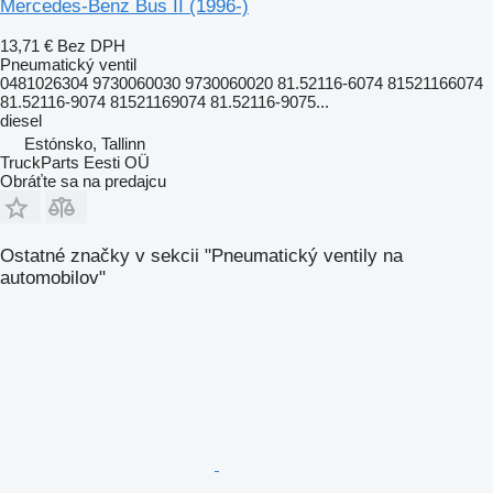
Mercedes-Benz Bus II (1996-)
13,71 €
Bez DPH
Pneumatický ventil
0481026304 9730060030 9730060020 81.52116-6074 81521166074
81.52116-9074 81521169074 81.52116-9075...
diesel
Estónsko, Tallinn
TruckParts Eesti OÜ
Obráťte sa na predajcu
Ostatné značky v sekcii "Pneumatický ventily na
automobilov"