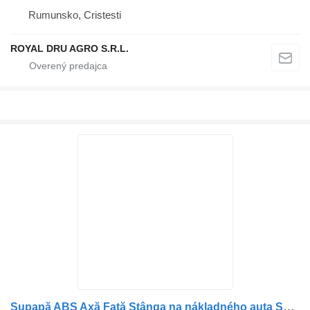
Rumunsko, Cristesti
ROYAL DRU AGRO S.R.L.
Supapă ABS Axă Față Stânga na nákladného auta Scania – Coduri: 1307040, 1376793, 1518589