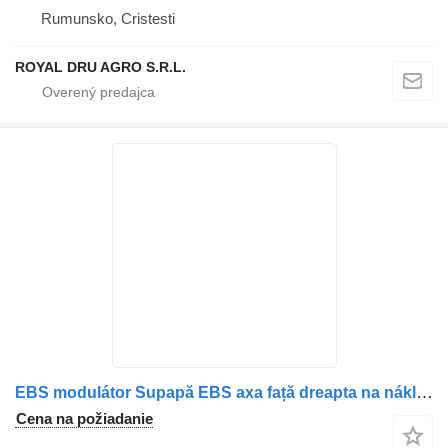
Rumunsko, Cristesti
ROYAL DRU AGRO S.R.L.
EBS modulátor Supapă EBS axa față dreapta na nákladného auta Scania 1442935 1754939 1773676 1857012 1879275 24
Cena na požiadanie