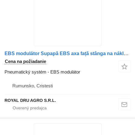
EBS modulátor Supapă EBS axa față stânga na nákladného auta Scania 1442935/1754939/1773676/1857012/1879275
Cena na požiadanie
Pneumatický systém - EBS modulátor
Rumunsko, Cristesti
ROYAL DRU AGRO S.R.L.