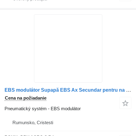
EBS modulátor Supapă EBS Ax Secundar pentru na nákladného auta Scania (Coduri: 1891378, 1881418, 1857013, 1773677, 1773680, 1802596, 1879280, 1442936, 1879281, 1497202, 1754940, 1754941)
Cena na požiadanie
Pneumatický systém - EBS modulátor
Rumunsko, Cristesti