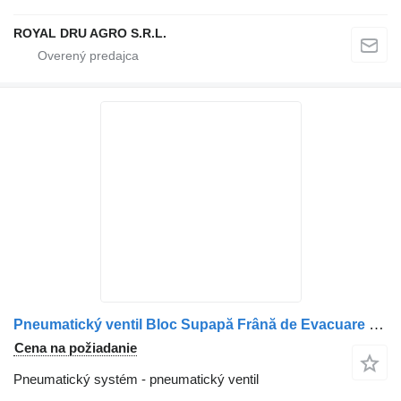
ROYAL DRU AGRO S.R.L.
Pneumatický ventil Bloc Supapă Frână de Evacuare na nákladného auta Scania (Coduri: 1756046, 1856309, 2021084, 1542139, 1470486, 1740093, 1746260, 2326643, 2020482)
Cena na požiadanie
Pneumatický systém - pneumatický ventil