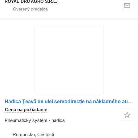
ROYAL DRU AGRO S.R.L.
Hadica Țeavă de ulei servodirecție na nákladného auta Scania – 1941198
Cena na požiadanie
Pneumatický systém - hadica
Rumunsko, Cristesti