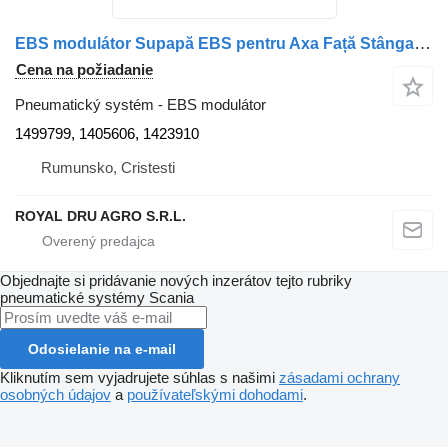
EBS modulátor Supapă EBS pentru Axa Față Stânga 1499799 na nákladného auta Scania 1499799 1405606 1423910
Cena na požiadanie
Pneumatický systém - EBS modulátor
1499799, 1405606, 1423910
Rumunsko, Cristesti
ROYAL DRU AGRO S.R.L.
Objednajte si pridávanie nových inzerátov tejto rubriky
pneumatické systémy
Scania
Odosielanie na e-mail
Kliknutím sem vyjadrujete súhlas s našimi
zásadami ochrany
osobných údajov
a
používateľskými dohodami
.