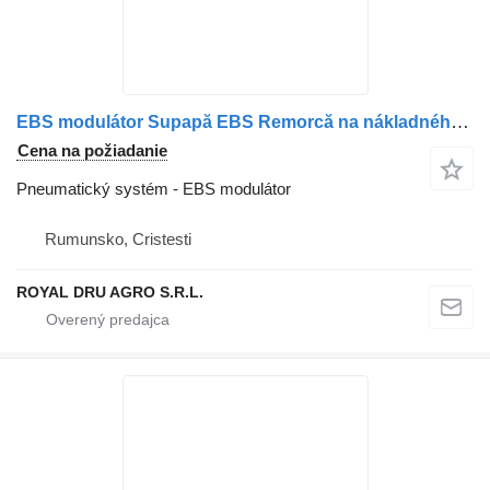
EBS modulátor Supapă EBS Remorcă na nákladného auta Scania – Coduri: 1754942, 1790879, 1879274, 1442937, 24V
Cena na požiadanie
Pneumatický systém - EBS modulátor
Rumunsko, Cristesti
ROYAL DRU AGRO S.R.L.