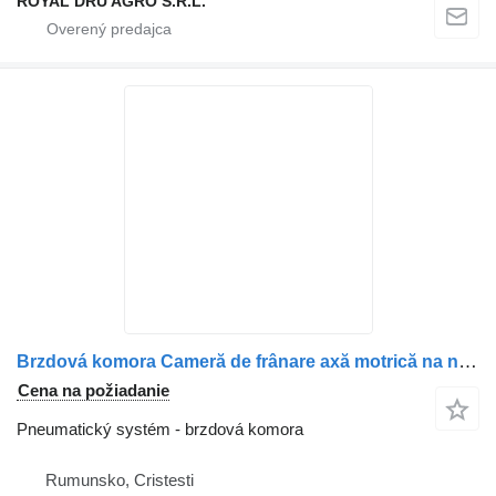
ROYAL DRU AGRO S.R.L.
Brzdová komora Cameră de frânare axă motrică na nákladného auta Scania 2494058/2378105
Cena na požiadanie
Pneumatický systém - brzdová komora
Rumunsko, Cristesti