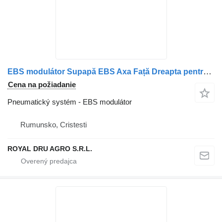
EBS modulátor Supapă EBS Axa Față Dreapta pentru na nákladného auta Scania 1442935, 1754939, 1773676, 1857012, 1879275
Cena na požiadanie
Pneumatický systém - EBS modulátor
Rumunsko, Cristesti
ROYAL DRU AGRO S.R.L.