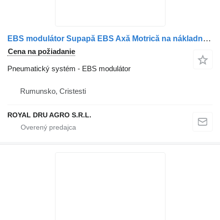
EBS modulátor Supapă EBS Axă Motrică na nákladného auta Scania – Coduri 1891378, 1881418, 1857013, 1773677, 1773680, 1802596, 1879280, 1442936, 1879281, 1497202, 1754940, 1754941
Cena na požiadanie
Pneumatický systém - EBS modulátor
Rumunsko, Cristesti
ROYAL DRU AGRO S.R.L.