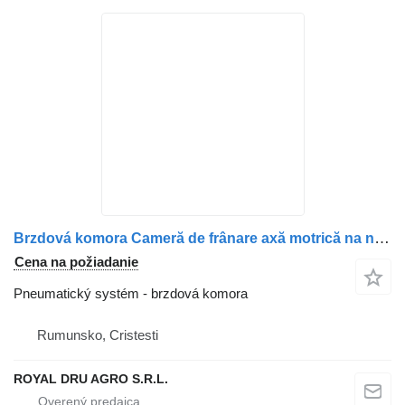
Brzdová komora Cameră de frânare axă motrică na nákladného auta Scania pentru camion (compatibilă cu codurile 2147775, 1912986, 1802657, 1734996, 1427480, 1424306, 1527365)
Cena na požiadanie
Pneumatický systém - brzdová komora
Rumunsko, Cristesti
ROYAL DRU AGRO S.R.L.