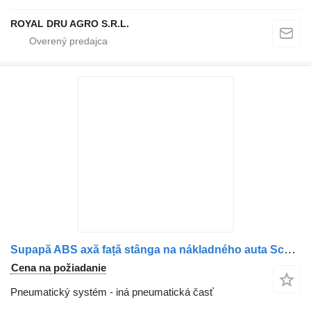
ROYAL DRU AGRO S.R.L.
Supapă ABS axă față stânga na nákladného auta Scania (Coduri: 1453761, 1524831, 41211070, 42070065, 5006034256, 5006143405, 81524526007, 5000790124, 5010151551, 5430042384, 1934978, 1195752, 1518589, 17744-12)
Cena na požiadanie
Pneumatický systém - iná pneumatická časť