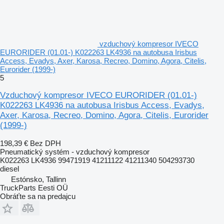
vzduchový kompresor IVECO
EURORIDER (01.01-) K022263 LK4936 na autobusa Irisbus
Access, Evadys, Axer, Karosa, Recreo, Domino, Agora, Citelis,
Eurorider (1999-)
5
Vzduchový kompresor IVECO EURORIDER (01.01-)
K022263 LK4936 na autobusa Irisbus Access, Evadys,
Axer, Karosa, Recreo, Domino, Agora, Citelis, Eurorider
(1999-)
198,39 €
Bez DPH
Pneumatický systém - vzduchový kompresor
K022263 LK4936 99471919 41211122 41211340 504293730
diesel
Estónsko, Tallinn
TruckParts Eesti OÜ
Obráťte sa na predajcu