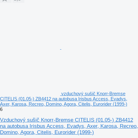
vzduchový sušič Knorr-Bremse
CITELIS (01.05-) ZB4412 na autobusa Irisbus Access, Evadys,
Axer, Karosa, Recreo, Domino, Agora, Citelis, Eurorider (1999-)
6
Vzduchový sušič Knorr-Bremse CITELIS (01.05-) ZB4412
na autobusa Irisbus Access, Evadys, Axer, Karosa, Recreo,
Domino, Agora, Citelis, Eurorider (1999-)