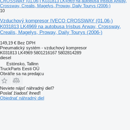
CROSSWAY (01.06-) K031813 LK4969 na autobusa Irisbus Arway,
Crossway, Crealis, Magelys, Proway, Daily Tourys (2006-)
10
Vzduchový kompresor IVECO CROSSWAY (01.06-)
K031813 LK4969 na autobusa Irisbus Arway, Crossway,
Crealis, Magelys, Proway, Daily Tourys (2006-)
149,19 €
Bez DPH
Pneumatický systém - vzduchový kompresor
K031813 LK4969 5801216167 5802814289
diesel
Estónsko, Tallinn
TruckParts Eesti OÜ
Obráťte sa na predajcu
Neviete nájsť náhradný diel?
Poslať žiadosť ihneď!
Objednať náhradný diel