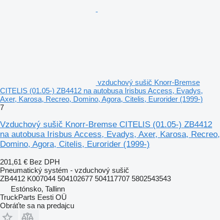
vzduchový sušič Knorr-Bremse
CITELIS (01.05-) ZB4412 na autobusa Irisbus Access, Evadys,
Axer, Karosa, Recreo, Domino, Agora, Citelis, Eurorider (1999-)
7
Vzduchový sušič Knorr-Bremse CITELIS (01.05-) ZB4412
na autobusa Irisbus Access, Evadys, Axer, Karosa, Recreo,
Domino, Agora, Citelis, Eurorider (1999-)
201,61 €
Bez DPH
Pneumatický systém - vzduchový sušič
ZB4412 K007044 504102677 504117707 5802543543
Estónsko, Tallinn
TruckParts Eesti OÜ
Obráťte sa na predajcu