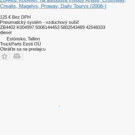
ZB4402 K004997 na autobusa Irisbus Arway, Crossway,
Crealis, Magelys, Proway, Daily Tourys (2006-)
125 €
Bez DPH
Pneumatický systém - vzduchový sušič
ZB4402 K004997 5006144453 5802543489 42548333
diesel
Estónsko, Tallinn
TruckParts Eesti OÜ
Obráťte sa na predajcu