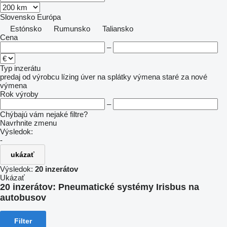
Slovensko
Európa
Estónsko
Rumunsko
Taliansko
Cena
–
Typ inzerátu
predaj
od výrobcu
lízing
úver
na splátky
výmena staré za nové
výmena
Rok výroby
–
Chýbajú vám nejaké filtre?
Navrhnite zmenu
Výsledok:
-
ukázať
Výsledok:
20 inzerátov
Ukázať
20 inzerátov:
Pneumatické systémy Irisbus na
autobusov
Filter