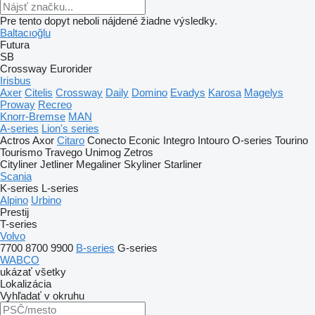
Pre tento dopyt neboli nájdené žiadne výsledky.
Baltacıoğlu
Futura
SB
Crossway
Eurorider
Irisbus
Axer
Citelis
Crossway
Daily
Domino
Evadys
Karosa
Magelys
Proway
Recreo
Knorr-Bremse
MAN
A-series
Lion's series
Actros
Axor
Citaro
Conecto
Econic
Integro
Intouro
O-series
Tourino
Tourismo
Travego
Unimog
Zetros
Cityliner
Jetliner
Megaliner
Skyliner
Starliner
Scania
K-series
L-series
Alpino
Urbino
Prestij
T-series
Volvo
7700
8700
9900
B-series
G-series
WABCO
ukázať všetky
Lokalizácia
Vyhľadať v okruhu