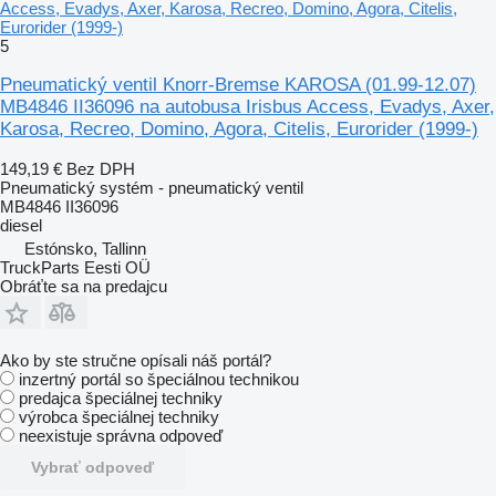
Access, Evadys, Axer, Karosa, Recreo, Domino, Agora, Citelis,
Eurorider (1999-)
5
Pneumatický ventil Knorr-Bremse KAROSA (01.99-12.07)
MB4846 II36096 na autobusa Irisbus Access, Evadys, Axer,
Karosa, Recreo, Domino, Agora, Citelis, Eurorider (1999-)
149,19 €
Bez DPH
Pneumatický systém - pneumatický ventil
MB4846 II36096
diesel
Estónsko, Tallinn
TruckParts Eesti OÜ
Obráťte sa na predajcu
Ako by ste stručne opísali náš portál?
inzertný portál so špeciálnou technikou
predajca špeciálnej techniky
výrobca špeciálnej techniky
neexistuje správna odpoveď
Vybrať odpoveď