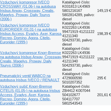
Vzduchový kompresor IVECO
Katalógové číslo:
CROSSWAY (01.06-) na autobusa
K031813 LK4969
Irisbus Arway, Crossway, Crealis,
5801216167
149,19 €
Magelys, Proway, Daily Tourys
5802814289, palivo:
(2006-)
diesel
Katalógové číslo:
Vzduchový kompresor IVECO
K022263 LK4936
EURORIDER (01.01-) na autobusa
99471919 41211122
Irisbus Access, Evadys, Axer, Karosa,
198,39 €
41211340
Recreo, Domino, Agora, Citelis,
504293730, palivo:
Eurorider (1999-)
diesel
Katalógové číslo:
Vzduchový kompresor Knorr-Bremse
K022263 LK4936
na autobusa Irisbus Arway, Crossway,
99471919 41211122
198,39 €
Crealis, Magelys, Proway, Daily
41211340
Tourys (2006-)
504293730, palivo:
diesel
Katalógové číslo:
Pneumatický ventil WABCO na
4729000590
295 €
autobusa Irisbus IVECO / RENAULT
5010207352
Vzduchový sušič Knorr-Bremse
Katalógové číslo:
CITELIS (01.05-) na autobusa Irisbus
ZB4412 K007044
Access, Evadys, Axer, Karosa,
504102677
201,61 €
Recreo, Domino, Agora, Citelis,
504117707
Eurorider (1999-)
5802543543