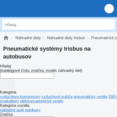
Náhradné diely
Náhradné diely Irisbus
Pneumatické s
Pneumatické systémy Irisbus na
autobusov
Hľadaj
(katalógové číslo, značka, model, náhradný diel)
Kategória
vzduchove kompresory
vzduchové sušiče
pneumatický ventily
EBS
modulátory
elektromagnetické ventily
Kategória vozidla
nákladné autá
autobusy
Značka