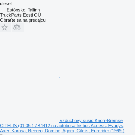
diesel
Estónsko, Tallinn
TruckParts Eesti OÜ
Obráťte sa na predajcu
vzduchový sušič Knorr-Bremse
CITELIS (01.05-) ZB4412 na autobusa Irisbus Access, Evadys,
Axer, Karosa, Recreo, Domino, Agora, Citelis, Eurorider (1999-)