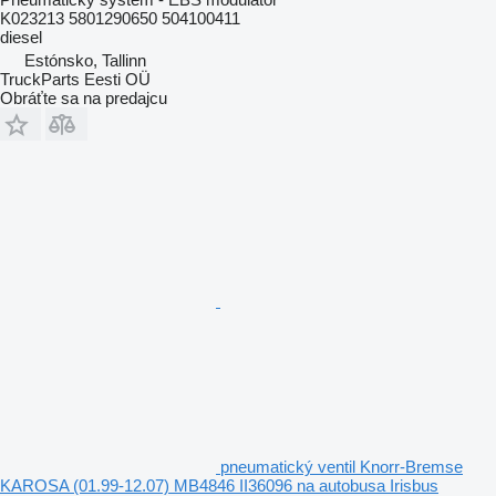
K023213 5801290650 504100411
diesel
Estónsko, Tallinn
TruckParts Eesti OÜ
Obráťte sa na predajcu
pneumatický ventil Knorr-Bremse
KAROSA (01.99-12.07) MB4846 II36096 na autobusa Irisbus