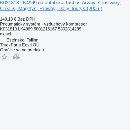
K031813 LK4969 na autobusa Irisbus Arway, Crossway,
Crealis, Magelys, Proway, Daily Tourys (2006-)
149,19 €
Bez DPH
Pneumatický systém - vzduchový kompresor
K031813 LK4969 5801216167 5802814289
diesel
Estónsko, Tallinn
TruckParts Eesti OÜ
Obráťte sa na predajcu