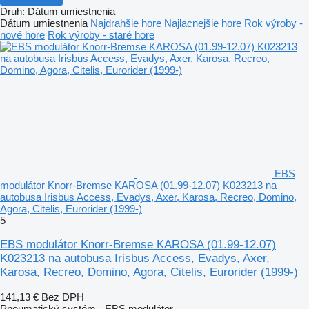
Druh
:
Dátum umiestnenia
Dátum umiestnenia
Najdrahšie hore
Najlacnejšie hore
Rok výroby -
nové hore
Rok výroby - staré hore
EBS
modulátor Knorr-Bremse KAROSA (01.99-12.07) K023213 na
autobusa Irisbus Access, Evadys, Axer, Karosa, Recreo, Domino,
Agora, Citelis, Eurorider (1999-)
5
EBS modulátor Knorr-Bremse KAROSA (01.99-12.07)
K023213 na autobusa Irisbus Access, Evadys, Axer,
Karosa, Recreo, Domino, Agora, Citelis, Eurorider (1999-)
141,13 €
Bez DPH
Pneumatický systém - EBS modulátor