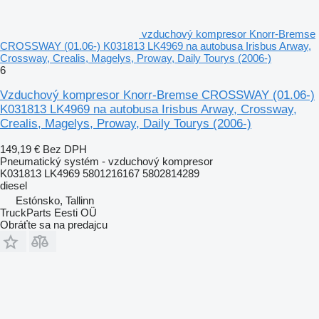
vzduchový kompresor Knorr-Bremse
CROSSWAY (01.06-) K031813 LK4969 na autobusa Irisbus Arway,
Crossway, Crealis, Magelys, Proway, Daily Tourys (2006-)
6
Vzduchový kompresor Knorr-Bremse CROSSWAY (01.06-)
K031813 LK4969 na autobusa Irisbus Arway, Crossway,
Crealis, Magelys, Proway, Daily Tourys (2006-)
149,19 €
Bez DPH
Pneumatický systém - vzduchový kompresor
K031813 LK4969 5801216167 5802814289
diesel
Estónsko, Tallinn
TruckParts Eesti OÜ
Obráťte sa na predajcu