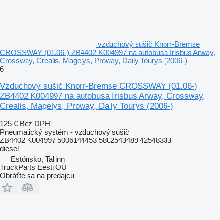
vzduchový sušič Knorr-Bremse
CROSSWAY (01.06-) ZB4402 K004997 na autobusa Irisbus Arway,
Crossway, Crealis, Magelys, Proway, Daily Tourys (2006-)
6
Vzduchový sušič Knorr-Bremse CROSSWAY (01.06-)
ZB4402 K004997 na autobusa Irisbus Arway, Crossway,
Crealis, Magelys, Proway, Daily Tourys (2006-)
125 €
Bez DPH
Pneumatický systém - vzduchový sušič
ZB4402 K004997 5006144453 5802543489 42548333
diesel
Estónsko, Tallinn
TruckParts Eesti OÜ
Obráťte sa na predajcu