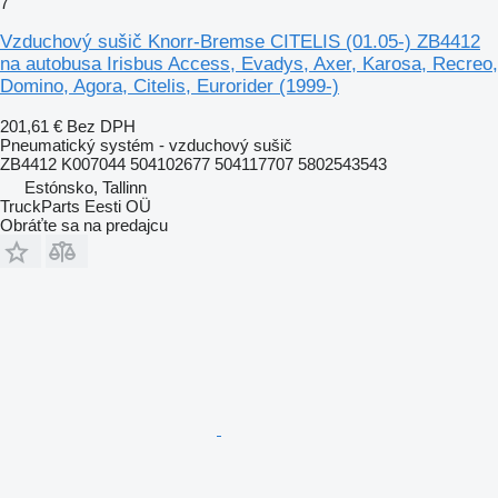
7
Vzduchový sušič Knorr-Bremse CITELIS (01.05-) ZB4412
na autobusa Irisbus Access, Evadys, Axer, Karosa, Recreo,
Domino, Agora, Citelis, Eurorider (1999-)
201,61 €
Bez DPH
Pneumatický systém - vzduchový sušič
ZB4412 K007044 504102677 504117707 5802543543
Estónsko, Tallinn
TruckParts Eesti OÜ
Obráťte sa na predajcu