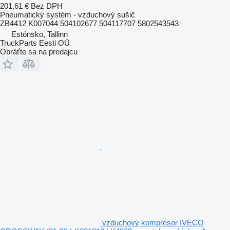
201,61 €
Bez DPH
Pneumatický systém - vzduchový sušič
ZB4412 K007044 504102677 504117707 5802543543
Estónsko, Tallinn
TruckParts Eesti OÜ
Obráťte sa na predajcu
vzduchový kompresor IVECO