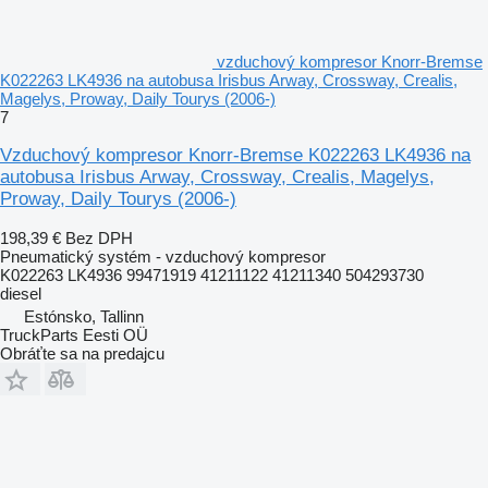
vzduchový kompresor Knorr-Bremse
K022263 LK4936 na autobusa Irisbus Arway, Crossway, Crealis,
Magelys, Proway, Daily Tourys (2006-)
7
Vzduchový kompresor Knorr-Bremse K022263 LK4936 na
autobusa Irisbus Arway, Crossway, Crealis, Magelys,
Proway, Daily Tourys (2006-)
198,39 €
Bez DPH
Pneumatický systém - vzduchový kompresor
K022263 LK4936 99471919 41211122 41211340 504293730
diesel
Estónsko, Tallinn
TruckParts Eesti OÜ
Obráťte sa na predajcu