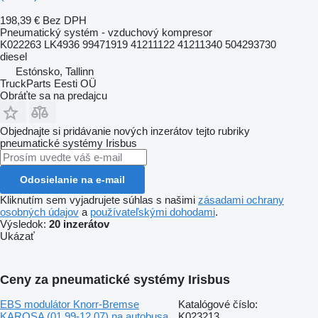
198,39 €
Bez DPH
Pneumatický systém - vzduchový kompresor
K022263 LK4936 99471919 41211122 41211340 504293730
diesel
Estónsko, Tallinn
TruckParts Eesti OÜ
Obráťte sa na predajcu
Objednajte si pridávanie nových inzerátov tejto rubriky
pneumatické systémy
Irisbus
Odosielanie na e-mail
Kliknutím sem vyjadrujete súhlas s našimi
zásadami ochrany
osobných údajov
a
používateľskými dohodami
.
Výsledok:
20 inzerátov
Ukázať
Ceny za pneumatické systémy Irisbus
EBS modulátor Knorr-Bremse
Katalógové číslo:
KAROSA (01.99-12.07) na autobusa
K023213