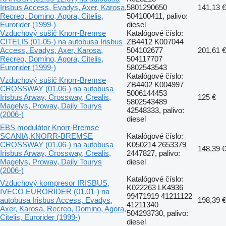
Irisbus Access, Evadys, Axer, Karosa,
5801290650
141,13 €
Recreo, Domino, Agora, Citelis,
504100411, palivo:
Eurorider (1999-)
diesel
Vzduchový sušič Knorr-Bremse
Katalógové číslo:
CITELIS (01.05-) na autobusa Irisbus
ZB4412 K007044
Access, Evadys, Axer, Karosa,
504102677
201,61 €
Recreo, Domino, Agora, Citelis,
504117707
Eurorider (1999-)
5802543543
Katalógové číslo:
Vzduchový sušič Knorr-Bremse
ZB4402 K004997
CROSSWAY (01.06-) na autobusa
5006144453
Irisbus Arway, Crossway, Crealis,
125 €
5802543489
Magelys, Proway, Daily Tourys
42548333, palivo:
(2006-)
diesel
EBS modulátor Knorr-Bremse
SCANIA,KNORR-BREMSE
Katalógové číslo:
CROSSWAY (01.06-) na autobusa
K050214 2653379
148,39 €
Irisbus Arway, Crossway, Crealis,
2447827, palivo:
Magelys, Proway, Daily Tourys
diesel
(2006-)
Katalógové číslo:
Vzduchový kompresor IRISBUS,
K022263 LK4936
IVECO EURORIDER (01.01-) na
99471919 41211122
autobusa Irisbus Access, Evadys,
198,39 €
41211340
Axer, Karosa, Recreo, Domino, Agora,
504293730, palivo:
Citelis, Eurorider (1999-)
diesel