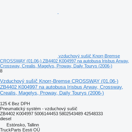
vzduchový sušič Knorr-Bremse
CROSSWAY (01.06-) ZB4402 K004997 na autobusa Irisbus Arway,
Crossway, Crealis, Magelys, Proway, Daily Tourys (2006-)
8
Vzduchový sušič Knorr-Bremse CROSSWAY (01.06-)
ZB4402 K004997 na autobusa Irisbus Arway, Crossway,
Crealis, Magelys, Proway, Daily Tourys (2006-)
125 €
Bez DPH
Pneumatický systém - vzduchový sušič
ZB4402 K004997 5006144453 5802543489 42548333
diesel
Estónsko, Tallinn
TruckParts Eesti OÜ