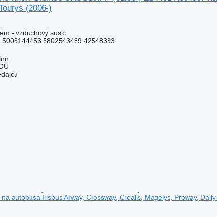
Tourys (2006-)
ém - vzduchový sušič
 5006144453 5802543489 42548333
inn
 OÜ
edajcu
a autobusa Irisbus Arway, Crossway, Crealis, Magelys, Proway, Daily