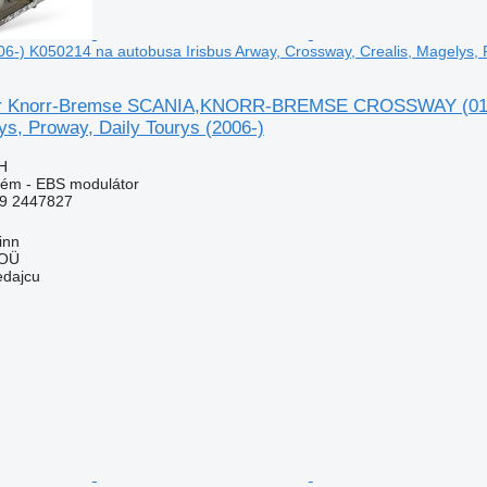
) K050214 na autobusa Irisbus Arway, Crossway, Crealis, Magelys, P
r Knorr-Bremse SCANIA,KNORR-BREMSE CROSSWAY (01.06-
ys, Proway, Daily Tourys (2006-)
H
tém - EBS modulátor
9 2447827
inn
 OÜ
edajcu