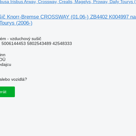
usa Irisbus Arway, Crossway, Crealis, Magelys, Proway, Daily Tourys 
ič Knorr-Bremse CROSSWAY (01.06-) ZB4402 K004997 na au
Tourys (2006-)
ém - vzduchový sušič
 5006144453 5802543489 42548333
inn
 OÜ
edajcu
alebo vozidlá?
!
erát