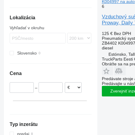
K004997 na autob
Karosa
Econic
Starliner
9900
6
Magelys
Integro
B-series
Vzduchový suš
Lokalizácia
Proway
Intouro
G-series
Proway, Daily 
Recreo
O-series
Vyhľadať v okruhu
Tourino
125 €
Bez DPH
Pneumatický syst
Tourismo
ZB4402 K004997
Travego
diesel
Slovensko
Unimog
Estónsko, Tall
TruckParts Eesti
Zetros
Obráťte sa na pr
Cena
Predávate stroje 
Predávajte u nás
–
Zverejniť inz
Typ inzerátu
predaj