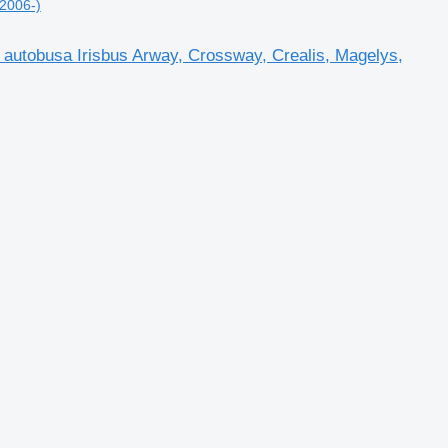
(2006-)
tobusa Irisbus Arway, Crossway, Crealis, Magelys,