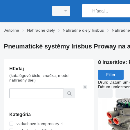
Autoline
Náhradné diely
Náhradné diely Irisbus
Náhradné 
Pneumatické systémy Irisbus Proway na 
8 inzerátov:
Hľadaj
Filter
(katalógové číslo, značka, model,
náhradný diel)
Druh
:
Dátum umi
Dátum umiestnen
Kategória
vzduchove kompresory