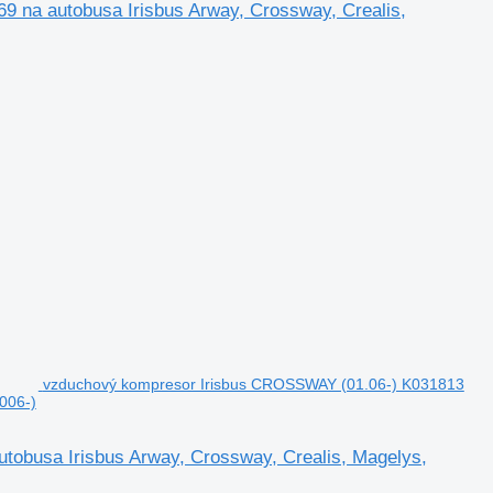
na autobusa Irisbus Arway, Crossway, Crealis,
vzduchový kompresor Irisbus CROSSWAY (01.06-) K031813
006-)
obusa Irisbus Arway, Crossway, Crealis, Magelys,