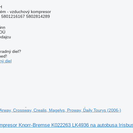
H
tém - vzduchový kompresor
 5801216167 5802814289
inn
 OÜ
edajcu
radný diel?
neď!
ý diel
Arway, Crossway, Crealis, Magelys, Proway, Daily Tourys (2006-)
presor Knorr-Bremse K022263 LK4936 na autobusa Irisbus 