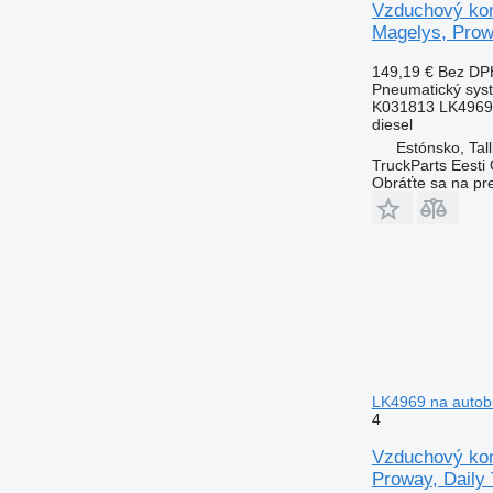
Vzduchový kom
Magelys, Prowa
149,19 €
Bez DP
Pneumatický sys
K031813 LK4969
diesel
Estónsko, Tall
TruckParts Eesti
Obráťte sa na pr
LK4969 na autobu
4
Vzduchový kom
Proway, Daily 