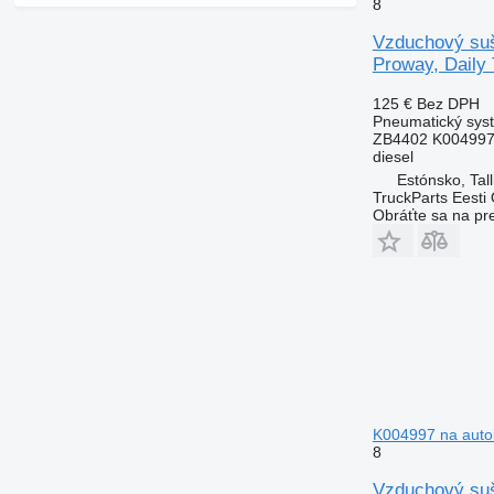
8
Vzduchový suš
Proway, Daily 
125 €
Bez DPH
Pneumatický syst
ZB4402 K004997
diesel
Estónsko, Tall
TruckParts Eesti
Obráťte sa na pr
K004997 na autob
8
Vzduchový suš