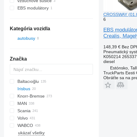
vzduchové sušiče
EBS modulátory
CROSSWAY (01.06-
6
Kategória vozidla
EBS moduláto
Crealis, Magel
autobusy
148,39 €
Bez DP
Pneumatický sys
K050214 265337
Značka
diesel
Estónsko, Tall
TruckParts Eesti
Obráťte sa na pr
Baltacıoğlu
Irisbus
Futura
SB
Crossway
Knorr-Bremse
Eurorider
Axer
MAN
Citelis
Scania
Crossway
A-series
Actros
Cityliner
Volvo
Daily
Lion's series
Axor
Jetliner
K-series
Alpino
Prestij
T-series
WABCO
Domino
Citaro
Megaliner
L-series
Urbino
7700
ukázať všetky
Evadys
Conecto
Skyliner
8700