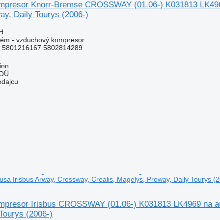
presor Knorr-Bremse CROSSWAY (01.06-) K031813 LK4969 
y, Daily Tourys (2006-)
H
tém - vzduchový kompresor
 5801216167 5802814289
inn
 OÜ
edajcu
sa Irisbus Arway, Crossway, Crealis, Magelys, Proway, Daily Tourys (2
presor Irisbus CROSSWAY (01.06-) K031813 LK4969 na aut
Tourys (2006-)