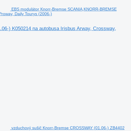
EBS modulátor Knorr-Bremse SCANIA,KNORR-BREMSE
roway, Daily Tourys (2006-)
) K050214 na autobusa Irisbus Arway, Crossway,
vzduchový sušič Knorr-Bremse CROSSWAY (01.06-) ZB4402