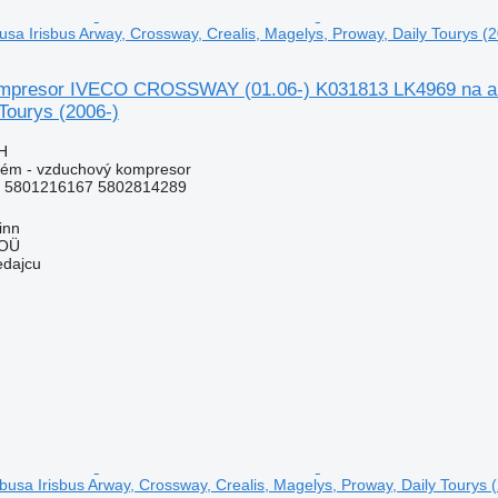
sa Irisbus Arway, Crossway, Crealis, Magelys, Proway, Daily Tourys (2
presor IVECO CROSSWAY (01.06-) K031813 LK4969 na auto
Tourys (2006-)
H
tém - vzduchový kompresor
 5801216167 5802814289
inn
 OÜ
edajcu
usa Irisbus Arway, Crossway, Crealis, Magelys, Proway, Daily Tourys 