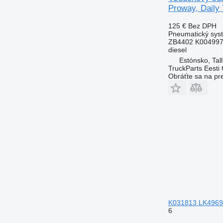
Proway, Daily 
125 €
Bez DPH
Pneumatický syst
ZB4402 K004997
diesel
Estónsko, Tall
TruckParts Eesti
Obráťte sa na pr
K031813 LK4969 n
6