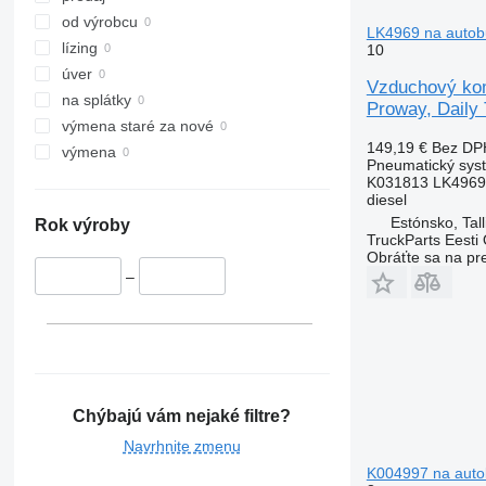
od výrobcu
LK4969 na autobu
lízing
10
úver
Vzduchový kom
na splátky
Proway, Daily 
výmena staré za nové
149,19 €
Bez DP
výmena
Pneumatický sys
K031813 LK4969
diesel
Estónsko, Tall
Rok výroby
TruckParts Eesti
Obráťte sa na pr
–
Chýbajú vám nejaké filtre?
Navrhnite zmenu
K004997 na autob