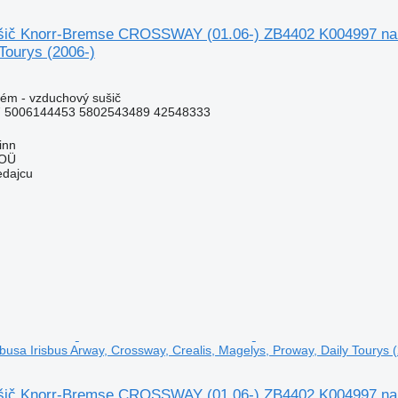
ič Knorr-Bremse CROSSWAY (01.06-) ZB4402 K004997 na au
Tourys (2006-)
ém - vzduchový sušič
 5006144453 5802543489 42548333
inn
 OÜ
edajcu
usa Irisbus Arway, Crossway, Crealis, Magelys, Proway, Daily Tourys 
ič Knorr-Bremse CROSSWAY (01.06-) ZB4402 K004997 na au