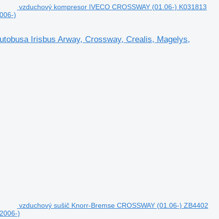
vzduchový kompresor IVECO CROSSWAY (01.06-) K031813
006-)
busa Irisbus Arway, Crossway, Crealis, Magelys,
vzduchový sušič Knorr-Bremse CROSSWAY (01.06-) ZB4402
(2006-)