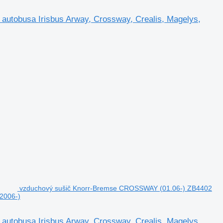
tobusa Irisbus Arway, Crossway, Crealis, Magelys,
vzduchový sušič Knorr-Bremse CROSSWAY (01.06-) ZB4402
(2006-)
tobusa Irisbus Arway, Crossway, Crealis, Magelys,