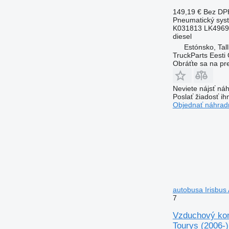
149,19 €
Bez DP
Pneumatický sys
K031813 LK4969
diesel
Estónsko, Tall
TruckParts Eesti
Obráťte sa na pr
Neviete nájsť náh
Poslať žiadosť ih
Objednať náhradn
autobusa Irisbus 
7
Vzduchový kom
Tourys (2006-)