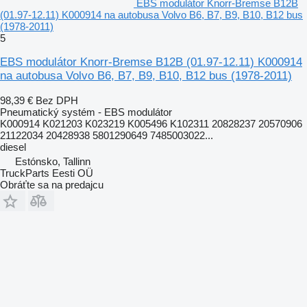
EBS modulátor Knorr-Bremse B12B
(01.97-12.11) K000914 na autobusa Volvo B6, B7, B9, B10, B12 bus
(1978-2011)
5
EBS modulátor Knorr-Bremse B12B (01.97-12.11) K000914
na autobusa Volvo B6, B7, B9, B10, B12 bus (1978-2011)
98,39 €
Bez DPH
Pneumatický systém - EBS modulátor
K000914 K021203 K023219 K005496 K102311 20828237 20570906
21122034 20428938 5801290649 7485003022...
diesel
Estónsko, Tallinn
TruckParts Eesti OÜ
Obráťte sa na predajcu