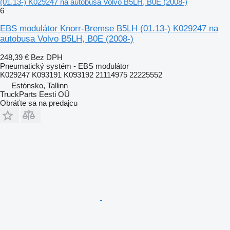
(01.13-) K029247 na autobusa Volvo B5LH, B0E (2008-)
6
EBS modulátor Knorr-Bremse B5LH (01.13-) K029247 na
autobusa Volvo B5LH, B0E (2008-)
248,39 €
Bez DPH
Pneumatický systém - EBS modulátor
K029247 K093191 K093192 21114975 22225552
Estónsko, Tallinn
TruckParts Eesti OÜ
Obráťte sa na predajcu