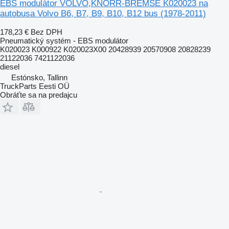
EBS modulátor VOLVO,KNORR-BREMSE K020023 na
autobusa Volvo B6, B7, B9, B10, B12 bus (1978-2011)
178,23 €
Bez DPH
Pneumatický systém - EBS modulátor
K020023 K000922 K020023X00 20428939 20570908 20828239
21122036 7421122036
diesel
Estónsko, Tallinn
TruckParts Eesti OÜ
Obráťte sa na predajcu