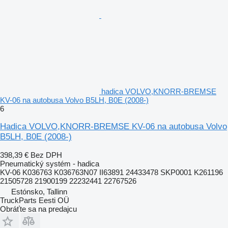
hadica VOLVO,KNORR-BREMSE
KV-06 na autobusa Volvo B5LH, B0E (2008-)
6
Hadica VOLVO,KNORR-BREMSE KV-06 na autobusa Volvo
B5LH, B0E (2008-)
398,39 €
Bez DPH
Pneumatický systém - hadica
KV-06 K036763 K036763N07 II63891 24433478 SKP0001 K261196
21505728 21900199 22232441 22767526
Estónsko, Tallinn
TruckParts Eesti OÜ
Obráťte sa na predajcu