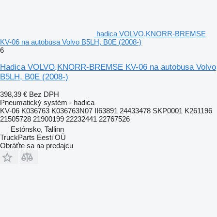
hadica VOLVO,KNORR-BREMSE
KV-06 na autobusa Volvo B5LH, B0E (2008-)
6
Hadica VOLVO,KNORR-BREMSE KV-06 na autobusa Volvo
B5LH, B0E (2008-)
398,39 €
Bez DPH
Pneumatický systém - hadica
KV-06 K036763 K036763N07 II63891 24433478 SKP0001 K261196
21505728 21900199 22232441 22767526
Estónsko, Tallinn
TruckParts Eesti OÜ
Obráťte sa na predajcu