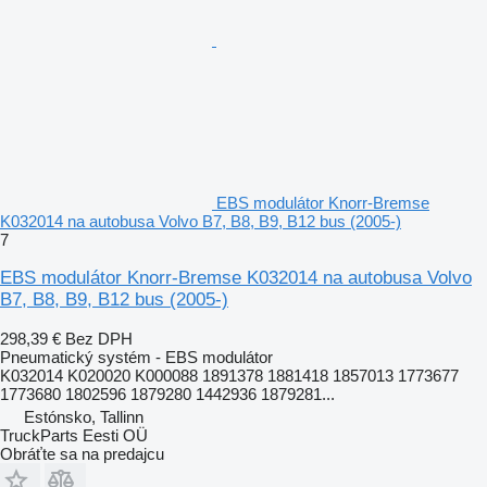
EBS modulátor Knorr-Bremse
K032014 na autobusa Volvo B7, B8, B9, B12 bus (2005-)
7
EBS modulátor Knorr-Bremse K032014 na autobusa Volvo
B7, B8, B9, B12 bus (2005-)
298,39 €
Bez DPH
Pneumatický systém - EBS modulátor
K032014 K020020 K000088 1891378 1881418 1857013 1773677
1773680 1802596 1879280 1442936 1879281...
Estónsko, Tallinn
TruckParts Eesti OÜ
Obráťte sa na predajcu