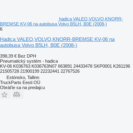
hadica VALEO,VOLVO,KNORR-
BREMSE KV-06 na autobusa Volvo B5LH, B0E (2008-)
6
Hadica VALEO,VOLVO,KNORR-BREMSE KV-06 na
autobusa Volvo B5LH, B0E (2008-)
398,39 €
Bez DPH
Pneumatický systém - hadica
KV-06 K036763 K036763N07 II63891 24433478 SKP0001 K261196
21505728 21900199 22232441 22767526
Estónsko, Tallinn
TruckParts Eesti OÜ
Obráťte sa na predajcu