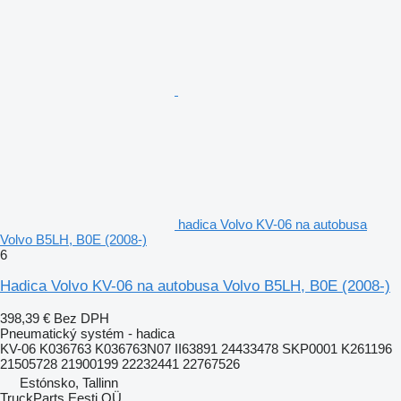
hadica Volvo KV-06 na autobusa
Volvo B5LH, B0E (2008-)
6
Hadica Volvo KV-06 na autobusa Volvo B5LH, B0E (2008-)
398,39 €
Bez DPH
Pneumatický systém - hadica
KV-06 K036763 K036763N07 II63891 24433478 SKP0001 K261196
21505728 21900199 22232441 22767526
Estónsko, Tallinn
TruckParts Eesti OÜ