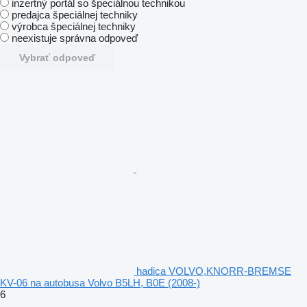
inzertný portál so špeciálnou technikou
predajca špeciálnej techniky
výrobca špeciálnej techniky
neexistuje správna odpoveď
Vybrať odpoveď
hadica VOLVO,KNORR-BREMSE
KV-06 na autobusa Volvo B5LH, B0E (2008-)
6