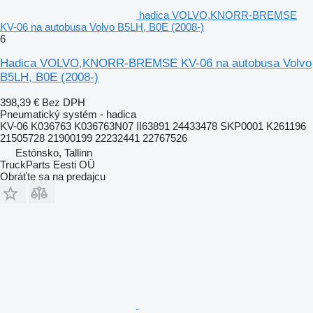
hadica VOLVO,KNORR-BREMSE
KV-06 na autobusa Volvo B5LH, B0E (2008-)
6
Hadica VOLVO,KNORR-BREMSE KV-06 na autobusa Volvo
B5LH, B0E (2008-)
398,39 €
Bez DPH
Pneumatický systém - hadica
KV-06 K036763 K036763N07 II63891 24433478 SKP0001 K261196
21505728 21900199 22232441 22767526
Estónsko, Tallinn
TruckParts Eesti OÜ
Obráťte sa na predajcu