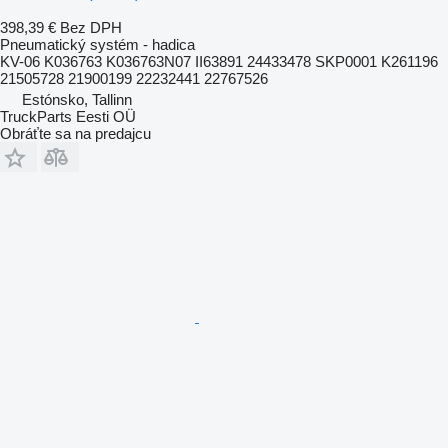
398,39 €
Bez DPH
Pneumatický systém - hadica
KV-06 K036763 K036763N07 II63891 24433478 SKP0001 K261196
21505728 21900199 22232441 22767526
Estónsko, Tallinn
TruckParts Eesti OÜ
Obráťte sa na predajcu