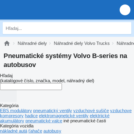
Náhradné diely
Náhradné diely Volvo Trucks
Náhradné
Pneumatické systémy Volvo B-series na
autobusov
Hľadaj
(katalógové číslo, značka, model, náhradný diel)
Kategória
EBS modulátory
pneumatický ventily
vzduchové sušiče
vzduchove
kompresory
hadice
elektromagnetické ventily
elektriické
akumulátory
pneumatické valce
iné pneumatické časti
Kategória vozidla
nákladné autá
ťahače
autobusy