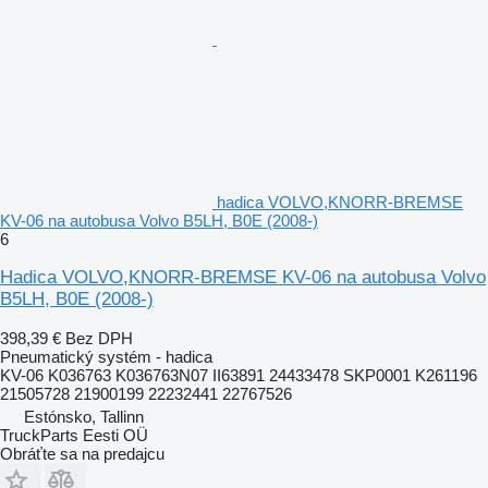
hadica VOLVO,KNORR-BREMSE
KV-06 na autobusa Volvo B5LH, B0E (2008-)
6
Hadica VOLVO,KNORR-BREMSE KV-06 na autobusa Volvo
B5LH, B0E (2008-)
398,39 €
Bez DPH
Pneumatický systém - hadica
KV-06 K036763 K036763N07 II63891 24433478 SKP0001 K261196
21505728 21900199 22232441 22767526
Estónsko, Tallinn
TruckParts Eesti OÜ
Obráťte sa na predajcu