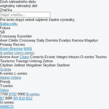
Druh náhradného dielu
originálny náhradný diel
Značka
Pre tento dopyt neboli nájdené žiadne výsledky.
Baltacıoğlu
Futura
SB
Crossway
Eurorider
Axer
Citelis
Crossway
Daily
Domino
Evadys
Karosa
Magelys
Proway
Recreo
Knorr-Bremse
MAN
A-series
Lion's series
Actros
Axor
Citaro
Conecto
Econic
Integro
Intouro
O-series
Tourino
Tourismo
Travego
Unimog
Zetros
Cityliner
Jetliner
Megaliner
Skyliner
Starliner
Scania
K-series
L-series
Alpino
Urbino
Prestij
T-series
Volvo
7700
8700
9900
B-series
B7
B8R
B9
B10
B12
G-series
WABCO