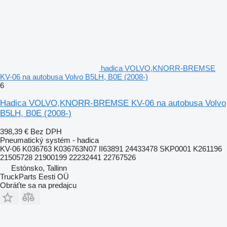
hadica VOLVO,KNORR-BREMSE
KV-06 na autobusa Volvo B5LH, B0E (2008-)
6
Hadica VOLVO,KNORR-BREMSE KV-06 na autobusa Volvo
B5LH, B0E (2008-)
398,39 €
Bez DPH
Pneumatický systém - hadica
KV-06 K036763 K036763N07 II63891 24433478 SKP0001 K261196
21505728 21900199 22232441 22767526
Estónsko, Tallinn
TruckParts Eesti OÜ
Obráťte sa na predajcu