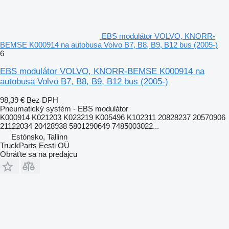
EBS modulátor VOLVO, KNORR-
BEMSE K000914 na autobusa Volvo B7, B8, B9, B12 bus (2005-)
6
EBS modulátor VOLVO, KNORR-BEMSE K000914 na
autobusa Volvo B7, B8, B9, B12 bus (2005-)
98,39 €
Bez DPH
Pneumatický systém - EBS modulátor
K000914 K021203 K023219 K005496 K102311 20828237 20570906
21122034 20428938 5801290649 7485003022...
Estónsko, Tallinn
TruckParts Eesti OÜ
Obráťte sa na predajcu