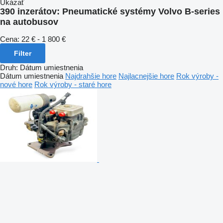
Ukázať
390 inzerátov:
Pneumatické systémy Volvo B-series
na autobusov
Cena:
22 € - 1 800 €
Filter
Druh
:
Dátum umiestnenia
Dátum umiestnenia
Najdrahšie hore
Najlacnejšie hore
Rok výroby -
nové hore
Rok výroby - staré hore