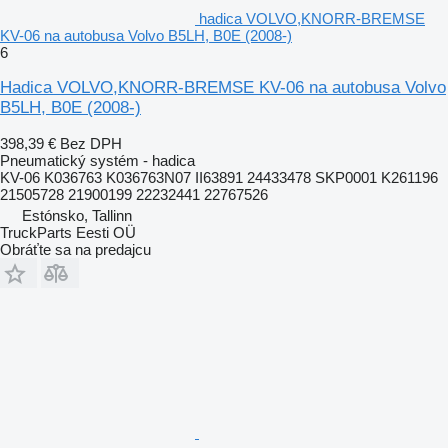
hadica VOLVO,KNORR-BREMSE
KV-06 na autobusa Volvo B5LH, B0E (2008-)
6
Hadica VOLVO,KNORR-BREMSE KV-06 na autobusa Volvo
B5LH, B0E (2008-)
398,39 €
Bez DPH
Pneumatický systém - hadica
KV-06 K036763 K036763N07 II63891 24433478 SKP0001 K261196
21505728 21900199 22232441 22767526
Estónsko, Tallinn
TruckParts Eesti OÜ
Obráťte sa na predajcu