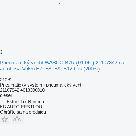
3
Pneumatický ventil WABCO B7R (01.06-) 21107842 na
autobusa Volvo B7, B8, B9, B12 bus (2005-)
310 €
Pneumatický systém - pneumatický ventil
21107842 4613300010
diesel
Estónsko, Rummu
KB AUTO EESTI OÜ
Obráťte sa na predajcu