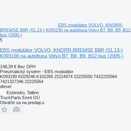
EBS modulátor VOLVO, KNORR-
BREMSE B8R (01.13-) K093190 na autobusa Volvo B7, B8, B9, B12
bus (2005-)
5
EBS modulátor VOLVO, KNORR-BREMSE B8R (01.13-)
K093190 na autobusa Volvo B7, B8, B9, B12 bus (2005-)
148,39 €
Bez DPH
Pneumatický systém - EBS modulátor
K093190 K029246 K102265 21114974 22225550 7422225564
7421327346 22225564
diesel
Estónsko, Tallinn
TruckParts Eesti OÜ
Obráťte sa na predajcu