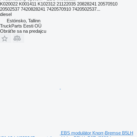
K020022 K001411 K102312 21122035 20828241 20570910
20502537 7420828241 7420570910 7420502537...
diesel
Estónsko, Tallinn
TruckParts Eesti OÜ
Obráťte sa na predajcu
EBS modulátor Knorr-Bremse B5LH