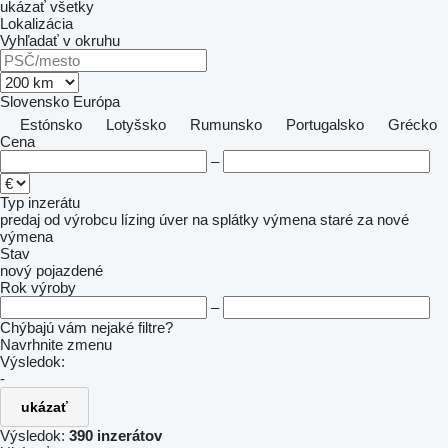
ukázať všetky
Lokalizácia
Vyhľadať v okruhu
Slovensko
Európa
Estónsko
Lotyšsko
Rumunsko
Portugalsko
Grécko
Cena
–
Typ inzerátu
predaj
od výrobcu
lízing
úver
na splátky
výmena staré za nové
výmena
Stav
nový
pojazdené
Rok výroby
–
Chýbajú vám nejaké filtre?
Navrhnite zmenu
Výsledok:
-
ukázať
Výsledok:
390 inzerátov