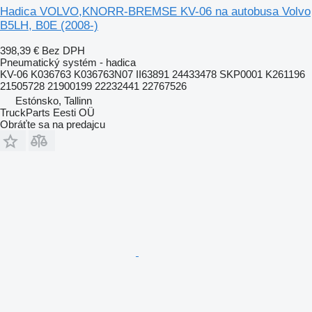
Hadica VOLVO,KNORR-BREMSE KV-06 na autobusa Volvo
B5LH, B0E (2008-)
398,39 €
Bez DPH
Pneumatický systém - hadica
KV-06 K036763 K036763N07 II63891 24433478 SKP0001 K261196
21505728 21900199 22232441 22767526
Estónsko, Tallinn
TruckParts Eesti OÜ
Obráťte sa na predajcu