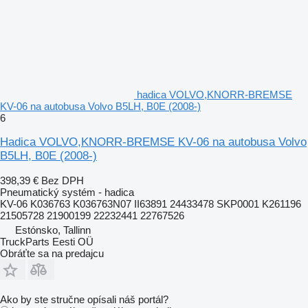
hadica VOLVO,KNORR-BREMSE
KV-06 na autobusa Volvo B5LH, B0E (2008-)
6
Hadica VOLVO,KNORR-BREMSE KV-06 na autobusa Volvo
B5LH, B0E (2008-)
398,39 €
Bez DPH
Pneumatický systém - hadica
KV-06 K036763 K036763N07 II63891 24433478 SKP0001 K261196
21505728 21900199 22232441 22767526
Estónsko, Tallinn
TruckParts Eesti OÜ
Obráťte sa na predajcu
Ako by ste stručne opísali náš portál?