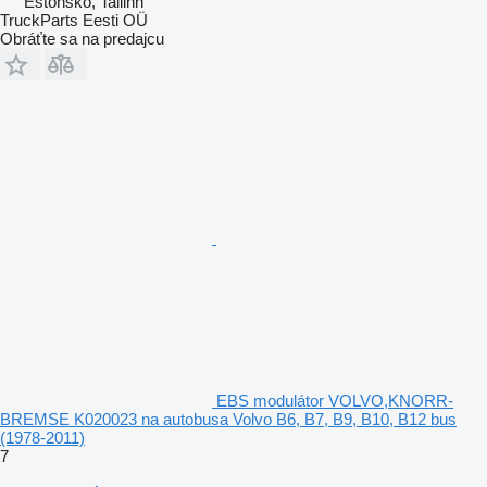
Estónsko, Tallinn
TruckParts Eesti OÜ
Obráťte sa na predajcu
EBS modulátor VOLVO,KNORR-
BREMSE K020023 na autobusa Volvo B6, B7, B9, B10, B12 bus
(1978-2011)
7