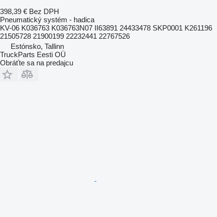
398,39 €
Bez DPH
Pneumatický systém - hadica
KV-06 K036763 K036763N07 II63891 24433478 SKP0001 K261196
21505728 21900199 22232441 22767526
Estónsko, Tallinn
TruckParts Eesti OÜ
Obráťte sa na predajcu