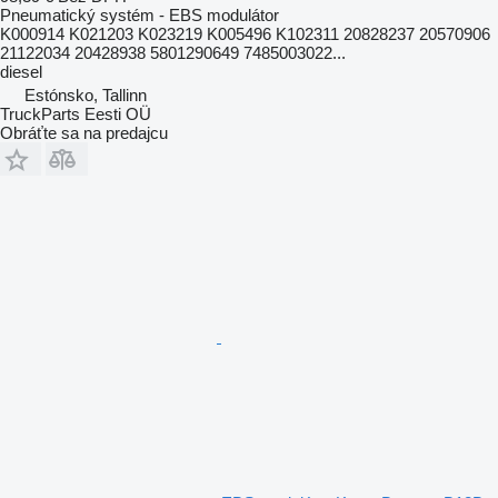
Pneumatický systém - EBS modulátor
K000914 K021203 K023219 K005496 K102311 20828237 20570906
21122034 20428938 5801290649 7485003022...
diesel
Estónsko, Tallinn
TruckParts Eesti OÜ
Obráťte sa na predajcu