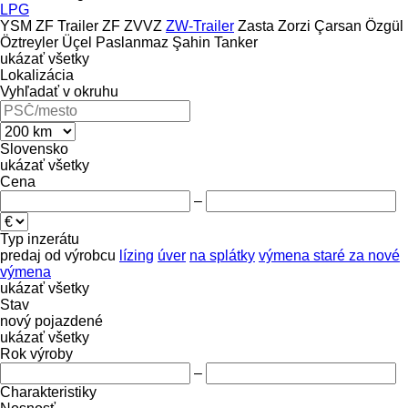
LPG
YSM
ZF Trailer
ZF
ZVVZ
ZW-Trailer
Zasta
Zorzi
Çarsan
Özgül
Öztreyler
Üçel Paslanmaz
Şahin Tanker
ukázať všetky
Lokalizácia
Vyhľadať v okruhu
Slovensko
ukázať všetky
Cena
–
Typ inzerátu
predaj
od výrobcu
lízing
úver
na splátky
výmena staré za nové
výmena
ukázať všetky
Stav
nový
pojazdené
ukázať všetky
Rok výroby
–
Charakteristiky