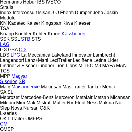
Hermanns
Hobur
IBS
IVECO
Stralis
Indox
Interconsult
Isisan
J-O Fherm Dumper
Jeho
Joskin
Modulo
KN
Kadatec
Kaiser
Kingspan
Kiwa
Klaeser
TSA
Knapp
Koehler
Kohler
Krone
Kässbohrer
SSK
SSL
STB
STS
LAG
0-3
GSA
O-3
LDS
LPG
La Meccanica
Lakeland Innovator
Lambrecht
Langendorf
Lanz+Marti
LeciTrailer
Leciñena
Letina
Lider
Lindner & Fischer
Lindner
Lion
Lions
M-TEC
M3
MAFA
MAN
TGS
MPP
Magyar
S-series
SR
Main
Maisonneuve
Makinsan
Mas Trailer Tanker
Menci
SA
SL
Meprozet
Mercedes-Benz
Merceron
Metalair
Metsan
Micansan
Milcom
Mim-Mak
Mistrall
Müller
NV-Fluid
Ness Makina
Nor
Slep
Nova
Nursan
O&K
L-series
OKT Trailer
OMEPS
CM
OMSP