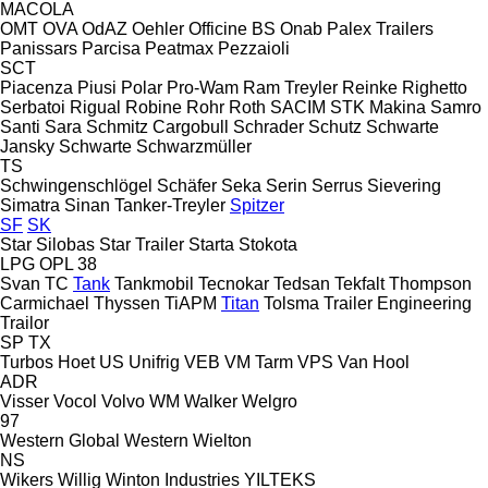
MACOLA
OMT
OVA
OdAZ
Oehler
Officine BS
Onab
Palex Trailers
Panissars
Parcisa
Peatmax
Pezzaioli
SCT
Piacenza
Piusi
Polar
Pro-Wam
Ram Treyler
Reinke
Righetto
Serbatoi
Rigual
Robine
Rohr
Roth
SACIM
STK Makina
Samro
Santi
Sara
Schmitz Cargobull
Schrader
Schutz
Schwarte
Jansky
Schwarte
Schwarzmüller
TS
Schwingenschlögel
Schäfer
Seka
Serin
Serrus
Sievering
Simatra
Sinan Tanker-Treyler
Spitzer
SF
SK
Star Silobas
Star Trailer
Starta
Stokota
LPG
OPL 38
Svan
TC
Tank
Tankmobil
Tecnokar
Tedsan
Tekfalt
Thompson
Carmichael
Thyssen
TiAPM
Titan
Tolsma
Trailer Engineering
Trailor
SP
TX
Turbos Hoet
US
Unifrig
VEB
VM Tarm
VPS
Van Hool
ADR
Visser
Vocol
Volvo
WM
Walker
Welgro
97
Western Global
Western
Wielton
NS
Wikers
Willig
Winton Industries
YILTEKS