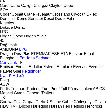
CK
Cardi
Carro
Cazgir
Citergaz
Clayton
Cobo
SOA
Coder
Comet
Crane Fruehauf
Crossland
Cryocan
D-Tec
Demmler
Demo Serbatoi
Desot
Deutz-Fahr
K series
Dijkstra
Donat
LPG
Doğan Dorse
Doğan Yıldız
45
Doğumak
AMMONIA
LPG
Dragon
DuraPlas
EFEMMAK
ESE
ETA
Ecovrac
Elibol
Ellinghaus
Emiliana Serbatoi
Carrytank
TF
Emirsan
Enerco
Erdallar
Esterer
Eurotank
Everlast
Eversteel
Fauvet Girel
Feldbinder
EUT
KIP
TSA
Fliegl
ASW
Fortis
Fruehauf
Fudeng
Fuel Proof
Full
Färmartanken AB
GS
Meppel
Garant
General Trailers
TX
Godiva
Gofa
Grapar
Greto & Söhne
Guhur
Gürleşenyıl
Güven
HLW
HMK Bilcon
Harlequin
Harsan
Heil
Heitling
Hendricks