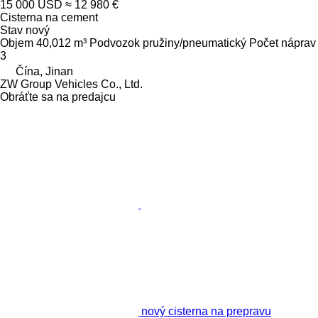
15 000 USD
≈ 12 980 €
Cisterna na cement
Stav
nový
Objem
40,012 m³
Podvozok
pružiny/pneumatický
Počet náprav
3
Čína, Jinan
ZW Group Vehicles Co., Ltd.
Obráťte sa na predajcu
nový cisterna na prepravu