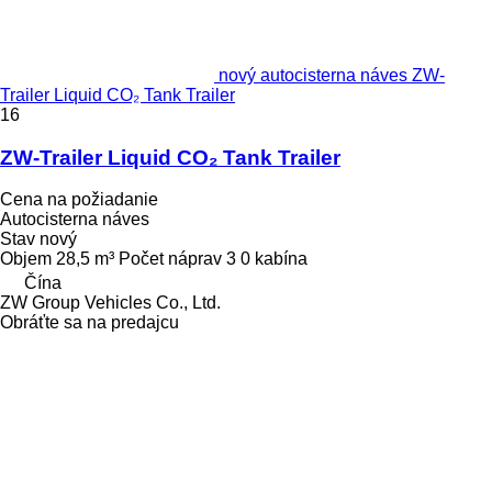
nový autocisterna náves ZW-
Trailer Liquid CO₂ Tank Trailer
16
ZW-Trailer Liquid CO₂ Tank Trailer
Cena na požiadanie
Autocisterna náves
Stav
nový
Objem
28,5 m³
Počet náprav
3
0 kabína
Čína
ZW Group Vehicles Co., Ltd.
Obráťte sa na predajcu