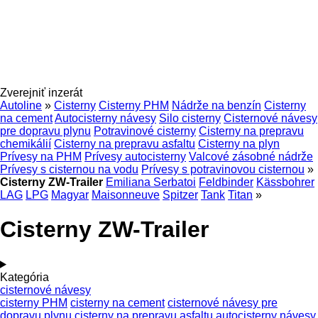
Zverejniť inzerát
Autoline
»
Cisterny
Cisterny PHM
Nádrže na benzín
Cisterny
na cement
Autocisterny návesy
Silo cisterny
Cisternové návesy
pre dopravu plynu
Potravinové cisterny
Cisterny na prepravu
chemikálií
Cisterny na prepravu asfaltu
Cisterny na plyn
Prívesy na PHM
Prívesy autocisterny
Valcové zásobné nádrže
Prívesy s cisternou na vodu
Prívesy s potravinovou cisternou
»
Cisterny ZW-Trailer
Emiliana Serbatoi
Feldbinder
Kässbohrer
LAG
LPG
Magyar
Maisonneuve
Spitzer
Tank
Titan
»
Cisterny ZW-Trailer
Kategória
cisternové návesy
cisterny PHM
cisterny na cement
cisternové návesy pre
dopravu plynu
cisterny na prepravu asfaltu
autocisterny návesy