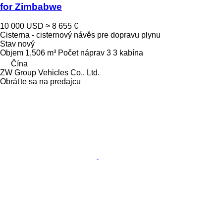
for Zimbabwe
10 000 USD
≈ 8 655 €
Cisterna - cisternový návěs pre dopravu plynu
Stav
nový
Objem
1,506 m³
Počet náprav
3
3 kabína
Čína
ZW Group Vehicles Co., Ltd.
Obráťte sa na predajcu