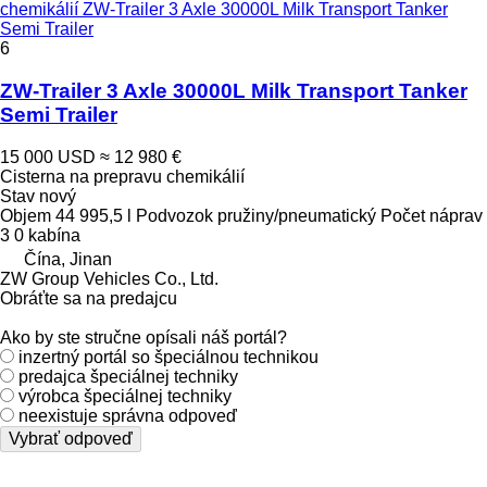
chemikálií ZW-Trailer 3 Axle 30000L Milk Transport Tanker
Semi Trailer
6
ZW-Trailer 3 Axle 30000L Milk Transport Tanker
Semi Trailer
15 000 USD
≈ 12 980 €
Cisterna na prepravu chemikálií
Stav
nový
Objem
44 995,5 l
Podvozok
pružiny/pneumatický
Počet náprav
3
0 kabína
Čína, Jinan
ZW Group Vehicles Co., Ltd.
Obráťte sa na predajcu
Ako by ste stručne opísali náš portál?
inzertný portál so špeciálnou technikou
predajca špeciálnej techniky
výrobca špeciálnej techniky
neexistuje správna odpoveď
Vybrať odpoveď