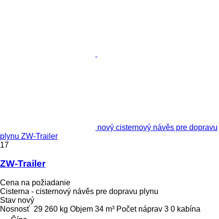
nový cisternový návěs pre dopravu
plynu ZW-Trailer
17
ZW-Trailer
Cena na požiadanie
Cisterna - cisternový návěs pre dopravu plynu
Stav
nový
Nosnosť
29 260 kg
Objem
34 m³
Počet náprav
3
0 kabína