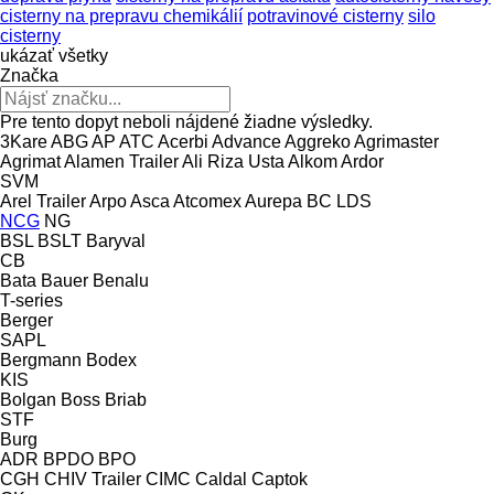
cisterny na prepravu chemikálií
potravinové cisterny
silo
cisterny
ukázať všetky
Značka
Pre tento dopyt neboli nájdené žiadne výsledky.
3Kare
ABG
AP
ATC
Acerbi
Advance
Aggreko
Agrimaster
Agrimat
Alamen Trailer
Ali Riza Usta
Alkom
Ardor
SVM
Arel Trailer
Arpo
Asca
Atcomex
Aurepa
BC LDS
NCG
NG
BSL
BSLT
Baryval
CB
Bata
Bauer
Benalu
T-series
Berger
SAPL
Bergmann
Bodex
KIS
Bolgan
Boss
Briab
STF
Burg
ADR
BPDO
BPO
CGH
CHIV Trailer
CIMC
Caldal
Captok