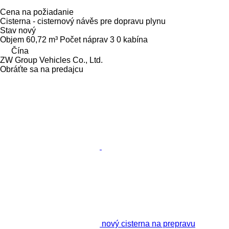
Cena na požiadanie
Cisterna - cisternový návěs pre dopravu plynu
Stav
nový
Objem
60,72 m³
Počet náprav
3
0 kabína
Čína
ZW Group Vehicles Co., Ltd.
Obráťte sa na predajcu
nový cisterna na prepravu