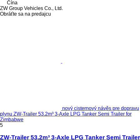
Čína
ZW Group Vehicles Co., Ltd.
Obráťte sa na predajcu
nový cisternový návěs pre dopravu
plynu ZW-Trailer 53.2m³ 3-Axle LPG Tanker Semi Trailer for
Zimbabwe
5
ZW-Trailer 53.2m³ 3-Axle LPG Tanker Semi Trailer