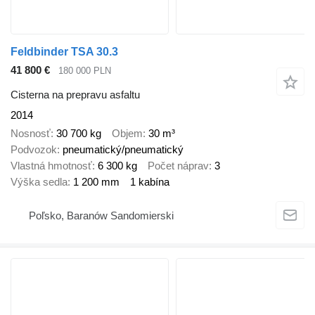
Feldbinder TSA 30.3
41 800 €
180 000 PLN
Cisterna na prepravu asfaltu
2014
Nosnosť
30 700 kg
Objem
30 m³
Podvozok
pneumatický/pneumatický
Vlastná hmotnosť
6 300 kg
Počet náprav
3
Výška sedla
1 200 mm
1 kabína
Poľsko, Baranów Sandomierski