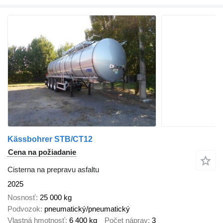
Kässbohrer STB/CT12
Cena na požiadanie
Cisterna na prepravu asfaltu
2025
Nosnosť
25 000 kg
Podvozok
pneumatický/pneumatický
Vlastná hmotnosť
6 400 kg
Počet náprav
3