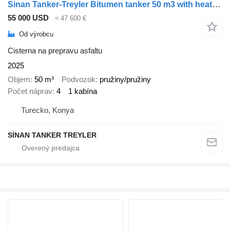
Sinan Tanker-Treyler Bitumen tanker 50 m3 with heating system
55 000 USD
≈ 47 600 €
Od výrobcu
Cisterna na prepravu asfaltu
2025
Objem
50 m³
Podvozok
pružiny/pružiny
Počet náprav
4
1 kabína
Turecko, Konya
SİNAN TANKER TREYLER