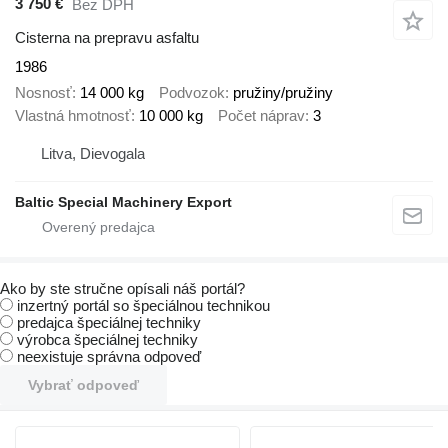
3 750 €
Bez DPH
Cisterna na prepravu asfaltu
1986
Nosnosť
14 000 kg
Podvozok
pružiny/pružiny
Vlastná hmotnosť
10 000 kg
Počet náprav
3
Litva, Dievogala
Baltic Special Machinery Export
Ako by ste stručne opísali náš portál?
inzertný portál so špeciálnou technikou
predajca špeciálnej techniky
výrobca špeciálnej techniky
neexistuje správna odpoveď
Vybrať odpoveď