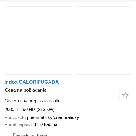
Indox CALORIFUGADA
Cena na požiadanie
Cisterna na prepravu asfaltu
2000
290 HP (213 kW)
Podvozok
pneumatický/pneumatický
Počet náprav
3
0 kabína
Španielsko, Soria