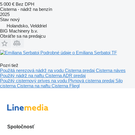
5 000 €
Bez DPH
Cisterna - nádrž na benzín
2025
Stav
nový
Holandsko, Velddriel
BIG Machinery b.v.
Obráťte sa na predajcu
Podrobné údaje o Emiliana Serbatoi TF
Pozri tiež
Použitá nerezová nádrž na vodu
Cisterna predaj
Cisterna náves
Použitý nádrž na naftu
Cisterna ADR predaj
Použitý cisternový príves na vodu
Plynová cisterna predaj
Silo
cisterna
Cisterna na naftu
Cisterna Fliegl
Spoločnosť