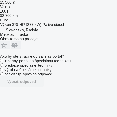
15 500 €
Valník
2001
92 700 km
Euro 2
Výkon
379 HP (279 kW)
Palivo
diesel
Slovensko, Radoľa
Miroslav Hruška
Obráťte sa na predajcu
Ako by ste stručne opísali náš portál?
inzertný portál so špeciálnou technikou
predajca špeciálnej techniky
výrobca špeciálnej techniky
neexistuje správna odpoveď
Vybrať odpoveď