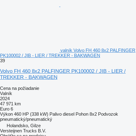
valník Volvo FH 460 8x2 PALFINGER
PK100002 / JIB - LIER / TREKKER - BAKWAGEN
39
Volvo FH 460 8x2 PALFINGER PK100002 / JIB - LIER /
TREKKER - BAKWAGEN
Cena na požiadanie
Valník
2024
47 971 km
Euro 6
Výkon
460 HP (338 kW)
Palivo
diesel
Pohon
8x2
Podvozok
pneumatický/pneumatický
Holandsko, Gilze
Versteijnen Trucks B.V.
Obráťte sa na predajcu