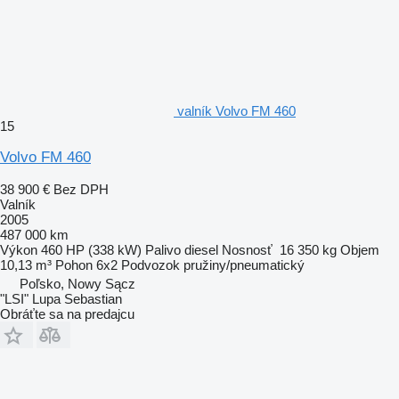
valník Volvo FM 460
15
Volvo FM 460
38 900 €
Bez DPH
Valník
2005
487 000 km
Výkon
460 HP (338 kW)
Palivo
diesel
Nosnosť
16 350 kg
Objem
10,13 m³
Pohon
6x2
Podvozok
pružiny/pneumatický
Poľsko, Nowy Sącz
"LSI" Lupa Sebastian
Obráťte sa na predajcu