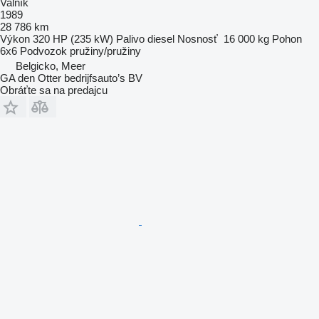
Valník
1989
28 786 km
Výkon
320 HP (235 kW)
Palivo
diesel
Nosnosť
16 000 kg
Pohon
6x6
Podvozok
pružiny/pružiny
Belgicko, Meer
GA den Otter bedrijfsauto’s BV
Obráťte sa na predajcu