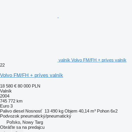
valník Volvo FM/FH + príves valník
22
Volvo FM/FH + príves valník
18 580 €
80 000 PLN
Valník
2004
745 772 km
Euro 3
Palivo
diesel
Nosnosť
13 490 kg
Objem
40,14 m³
Pohon
6x2
Podvozok
pneumatický/pneumatický
Poľsko, Nowy Targ
Obráťte sa na predajcu