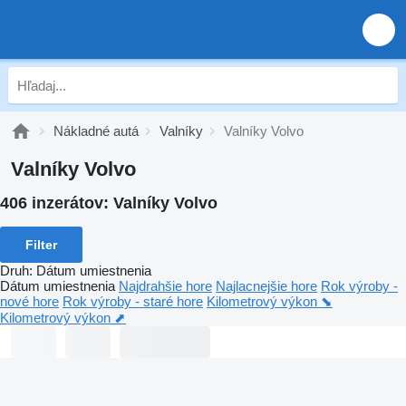
Nákladné autá
Valníky
Valníky Volvo
Valníky Volvo
406 inzerátov:
Valníky Volvo
Filter
Druh
:
Dátum umiestnenia
Dátum umiestnenia
Najdrahšie hore
Najlacnejšie hore
Rok výroby -
nové hore
Rok výroby - staré hore
Kilometrový výkon ⬊
Kilometrový výkon ⬈