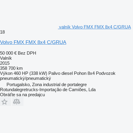
valník Volvo FMX FMX 8x4 C/GRUA
18
Volvo FMX FMX 8x4 C/GRUA
50 000 €
Bez DPH
Valník
2015
358 700 km
Výkon
460 HP (338 kW)
Palivo
diesel
Pohon
8x4
Podvozok
pneumatický/pneumatický
Portugalsko, Zona industrial de portalegre
Rotundalegretrucks-Importação de Camiões, Lda
Obráťte sa na predajcu