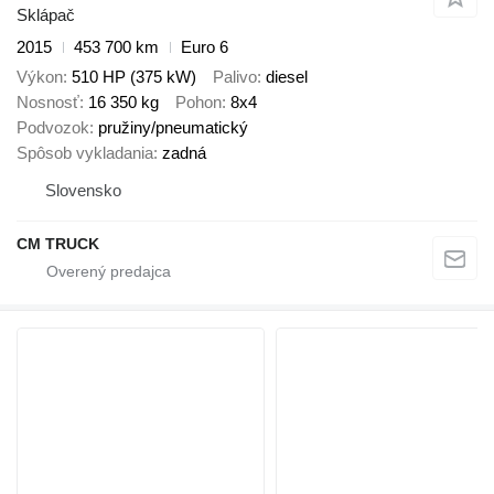
Sklápač
2015
453 700 km
Euro 6
Výkon
510 HP (375 kW)
Palivo
diesel
Nosnosť
16 350 kg
Pohon
8x4
Podvozok
pružiny/pneumatický
Spôsob vykladania
zadná
Slovensko
CM TRUCK