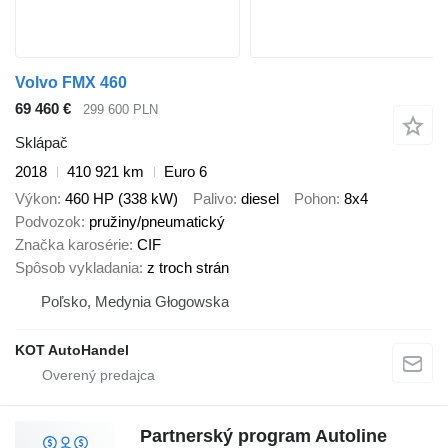
Volvo FMX 460
69 460 €
299 600 PLN
Sklápač
2018
410 921 km
Euro 6
Výkon
460 HP (338 kW)
Palivo
diesel
Pohon
8x4
Podvozok
pružiny/pneumatický
Značka karosérie
CIF
Spôsob vykladania
z troch strán
Poľsko, Medynia Głogowska
KOT AutoHandel
Partnerský program Autoline