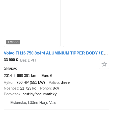
VIDEO
Volvo FH16 750 8x4*4 ALUMINIUM TIPPER BODY / EURO5
33 900 €
Bez DPH
Sklápač
2014
668 391 km
Euro 6
Výkon
750 HP (551 kW)
Palivo
diesel
Nosnosť
21 723 kg
Pohon
8x4
Podvozok
pružiny/pneumatický
Estónsko, Lääne-Harju Vald