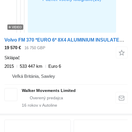
VIDEO
Volvo FM 370 *EURO 6* 8X4 ALUMINIUM INSULATED TIPPER – 2015 – CP15 DAY
19 570 €
16 750 GBP
Sklápač
2015
533 447 km
Euro 6
Veľká Británia, Sawley
Walker Movements Limited
16
rokov v Autoline