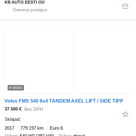
KB AUTO EESTI OÜ
VIDEO
Volvo FMX 540 6x4 TANDEM AXEL LIFT / SIDE TIPP
37 500 €
Bez DPH
Sklápač
2017
779 197 km
Euro 6
Výkon
540 HP (397 kW)
Palivo
diesel