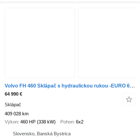
Volvo FH 460 Sklápač s hydraulickou rukou -EURO 6 -TOP
64 990 €
Sklápač
409 028 km
Výkon
460 HP (338 kW)
Pohon
6x2
Slovensko, Banská Bystrica