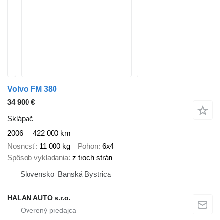
Volvo FM 380
34 900 €
Sklápač
2006
422 000 km
Nosnosť
11 000 kg
Pohon
6x4
Spôsob vykladania
z troch strán
Slovensko, Banská Bystrica
HALAN AUTO s.r.o.