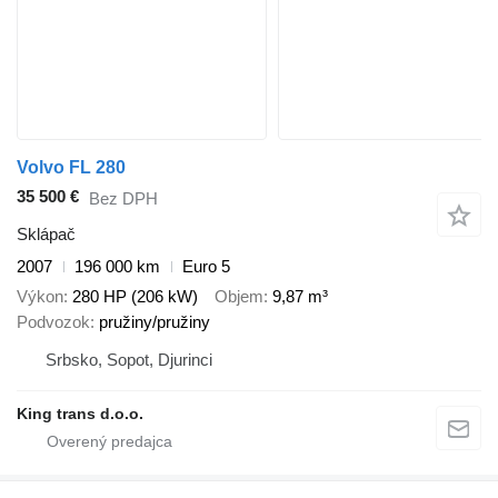
Volvo FL 280
35 500 €
Bez DPH
Sklápač
2007
196 000 km
Euro 5
Výkon
280 HP (206 kW)
Objem
9,87 m³
Podvozok
pružiny/pružiny
Srbsko, Sopot, Djurinci
King trans d.o.o.