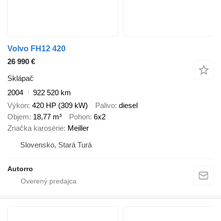
Volvo FH12 420
26 990 €
Sklápač
2004
922 520 km
Výkon
420 HP (309 kW)
Palivo
diesel
Objem
18,77 m³
Pohon
6x2
Značka karosérie
Meiller
Slovensko, Stará Turá
Autorro