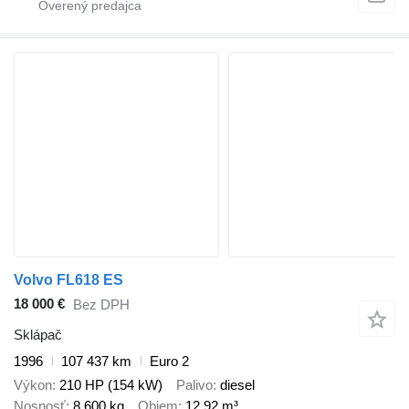
Volvo FL618 ES
18 000 €
Bez DPH
Sklápač
1996
107 437 km
Euro 2
Výkon
210 HP (154 kW)
Palivo
diesel
Nosnosť
8 600 kg
Objem
12,92 m³