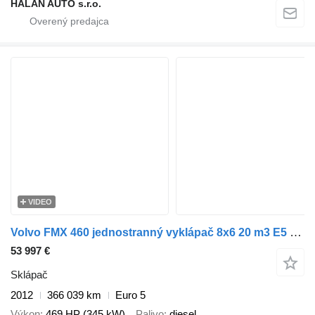
HALAN AUTO s.r.o.
VIDEO
Volvo FMX 460 jednostranný vyklápač 8x6 20 m3 E5 manual VIN 171
53 997 €
Sklápač
2012
366 039 km
Euro 5
Výkon
469 HP (345 kW)
Palivo
diesel