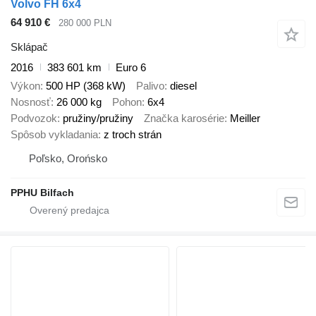
Volvo FH 6x4
64 910 €
280 000 PLN
Sklápač
2016
383 601 km
Euro 6
Výkon
500 HP (368 kW)
Palivo
diesel
Nosnosť
26 000 kg
Pohon
6x4
Podvozok
pružiny/pružiny
Značka karosérie
Meiller
Spôsob vykladania
z troch strán
Poľsko, Orońsko
PPHU Bilfach