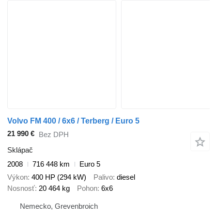
Volvo FM 400 / 6x6 / Terberg / Euro 5
21 990 €
Bez DPH
Sklápač
2008
716 448 km
Euro 5
Výkon
400 HP (294 kW)
Palivo
diesel
Nosnosť
20 464 kg
Pohon
6x6
Nemecko, Grevenbroich