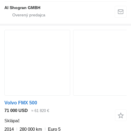
Al Shogran GMBH
Volvo FMX 500
71 000 USD
≈ 61 820 €
Sklápač
2014
280 000 km
Euro 5