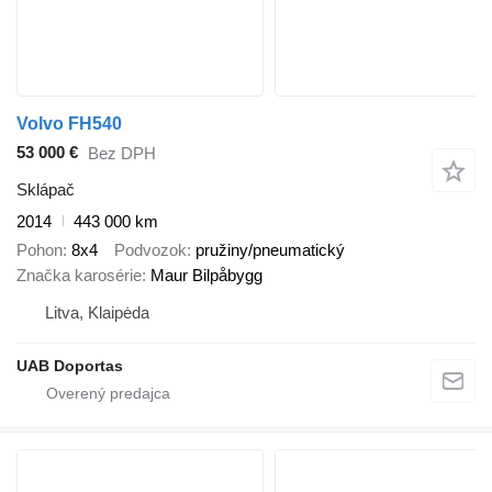
Volvo FH540
53 000 €
Bez DPH
Sklápač
2014
443 000 km
Pohon
8x4
Podvozok
pružiny/pneumatický
Značka karosérie
Maur Bilpåbygg
Litva, Klaipėda
UAB Doportas