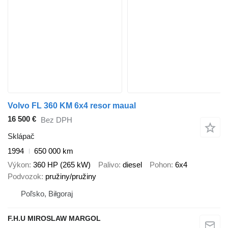
Volvo FL 360 KM 6x4 resor maual
16 500 €
Bez DPH
Sklápač
1994
650 000 km
Výkon
360 HP (265 kW)
Palivo
diesel
Pohon
6x4
Podvozok
pružiny/pružiny
Poľsko, Biłgoraj
F.H.U MIROSLAW MARGOL