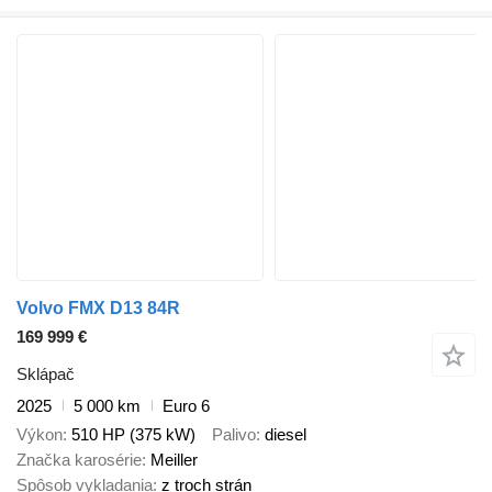
Volvo FMX D13 84R
169 999 €
Sklápač
2025
5 000 km
Euro 6
Výkon
510 HP (375 kW)
Palivo
diesel
Značka karosérie
Meiller
Spôsob vykladania
z troch strán