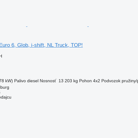
uro 6, Glob, i-shift, NL Truck, TOP!
H
78 kW)
Palivo
diesel
Nosnosť
13 203 kg
Pohon
4x2
Podvozok
pružiny
lburg
S
edajcu