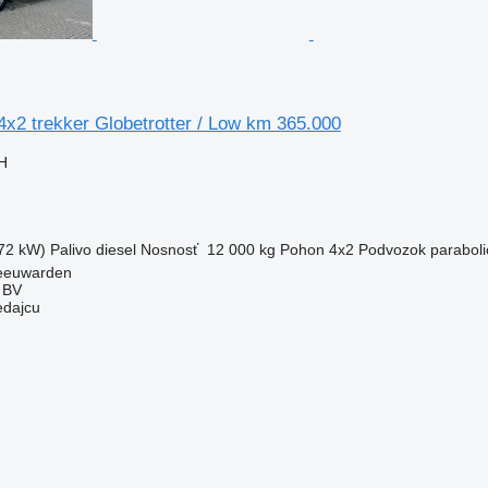
x2 trekker Globetrotter / Low km 365.000
H
72 kW)
Palivo
diesel
Nosnosť
12 000 kg
Pohon
4x2
Podvozok
paraboli
eeuwarden
 BV
edajcu