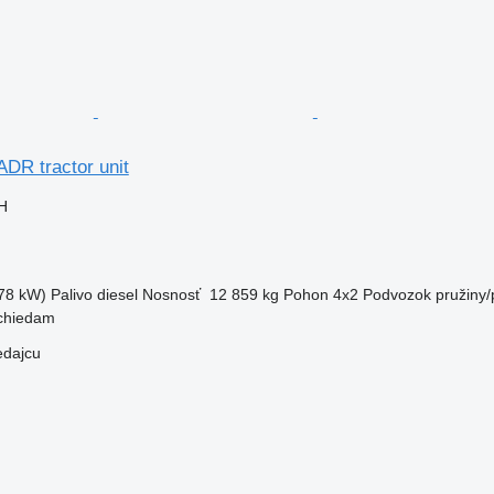
DR tractor unit
H
78 kW)
Palivo
diesel
Nosnosť
12 859 kg
Pohon
4x2
Podvozok
pružiny
chiedam
edajcu