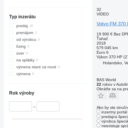
FH 750
FM 420
FH16 700
32
FM 430
FH16 750
VIDEO
Typ inzerátu
FM 440
FH16 780
Volvo FM 370
FM 450
predaj
FM 460
prenájom
19 900 €
Bez DP
FM 480
Ťahač
od výrobcu
2018
FM 500
lízing
579 045 km
Euro 6
úver
Výkon
370 HP (2
na splátky
Holandsko, V
výmena staré za nové
výmena
BAS World
22
rokov v Autoli
Obráťte sa na pr
Rok výroby
–
Ako by ste stručn
inzertný portá
predajca špeci
výrobca špeciá
neexistuje sp