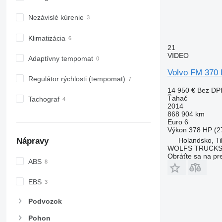
Nezávislé kúrenie
Klimatizácia
21
VIDEO
Adaptívny tempomat
Volvo FM 370 E
Regulátor rýchlosti (tempomat)
14 950 €
Bez DP
Ťahač
Tachograf
2014
868 904 km
Euro 6
Výkon
378 HP (2
Holandsko, Ti
Nápravy
WOLFS TRUCK
Obráťte sa na pr
ABS
EBS
Podvozok
Pohon