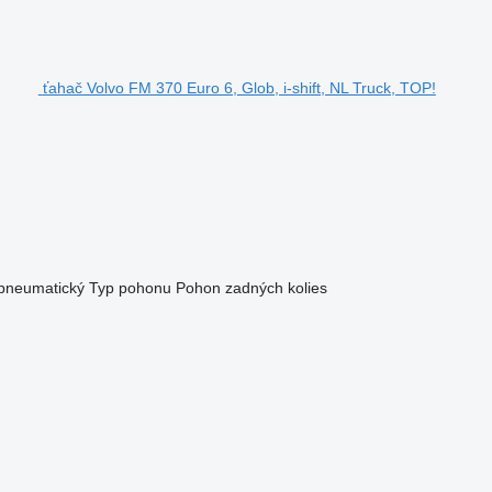
ťahač Volvo FM 370 Euro 6, Glob, i-shift, NL Truck, TOP!
/pneumatický
Typ pohonu
Pohon zadných kolies