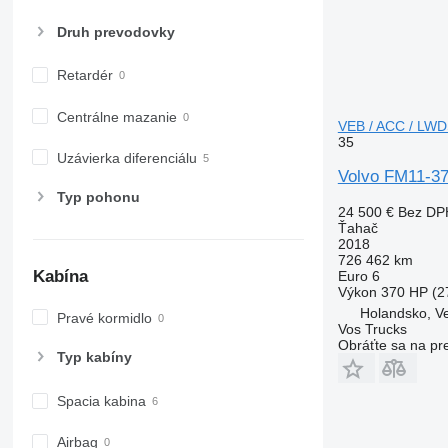
Druh prevodovky
Retardér
Centrálne mazanie
VEB / ACC / LW
35
Uzávierka diferenciálu
Volvo FM11-3
Typ pohonu
24 500 €
Bez DP
Ťahač
2018
726 462 km
Kabína
Euro 6
Výkon
370 HP (2
Holandsko, Ve
Pravé kormidlo
Vos Trucks
Obráťte sa na pr
Typ kabíny
Spacia kabina
Airbag