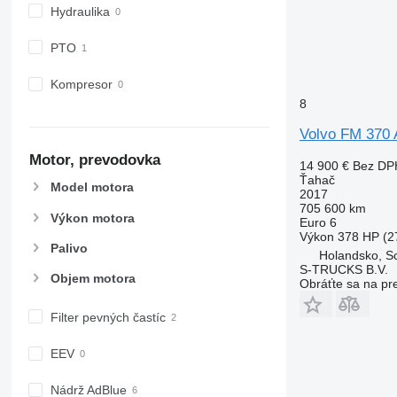
Hydraulika
PTO
Kompresor
8
Volvo FM 370 A
Motor, prevodovka
14 900 €
Bez DP
Ťahač
Model motora
2017
705 600 km
Výkon motora
Euro 6
Výkon
378 HP (2
Palivo
Holandsko, S
S-TRUCKS B.V.
Objem motora
Obráťte sa na pr
Filter pevných častíc
EEV
Nádrž AdBlue