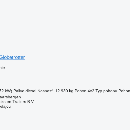
lobetrotter
nie
72 kW)
Palivo
diesel
Nosnosť
12 930 kg
Pohon
4x2
Typ pohonu
Pohon
aarsbergen
ks en Trailers B.V.
edajcu