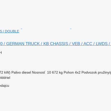
DS / DOUBLE
70 / GERMAN TRUCK / KB CHASSIS / VEB / ACC / LWDS 
H
72 kW)
Palivo
diesel
Nosnosť
10 672 kg
Pohon
4x2
Podvozok
pružiny
lddriel
edajcu