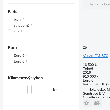
Vybrať odpo
Farba
biely
strieborný
žltý
25
Euro
Euro 5
Volvo FM 370
Euro 6
16 500 €
Ťahač
2016
910 003 km
Kilometrový výkon
Euro 6
Výkon
378 HP (2
Holandsko, 
–
km
Semtrade B.V.
Obráťte sa na pr