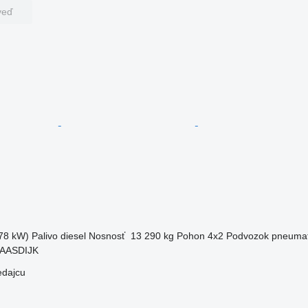
veď
78 kW)
Palivo
diesel
Nosnosť
13 290 kg
Pohon
4x2
Podvozok
pneumat
MAASDIJK
edajcu