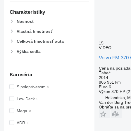
Charakteristiky
Nosnosť
Vlastná hmotnosť
Celková hmotnosť auta
15
VIDEO
Výška sedla
Volvo FM 370 G
Cena na požiada
Ťahač
Karoséria
2014
866 951 km
S poloprívesom
Euro 6
Výkon
370 HP (2
Holandsko, M
Low Deck
Van der Burg Truc
Obráťte sa na pr
Mega
ADR