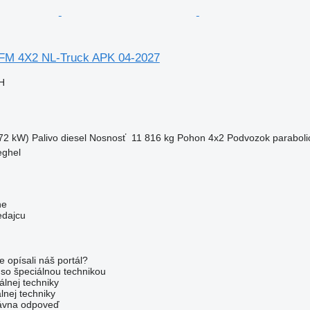
 FM 4X2 NL-Truck APK 04-2027
H
72 kW)
Palivo
diesel
Nosnosť
11 816 kg
Pohon
4x2
Podvozok
paraboli
eghel
ne
edajcu
e opísali náš portál?
l so špeciálnou technikou
álnej techniky
lnej techniky
rávna odpoveď