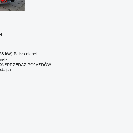
H
23 kW)
Palivo
diesel
ymin
KA SPRZEDAŻ POJAZDÓW
edajcu