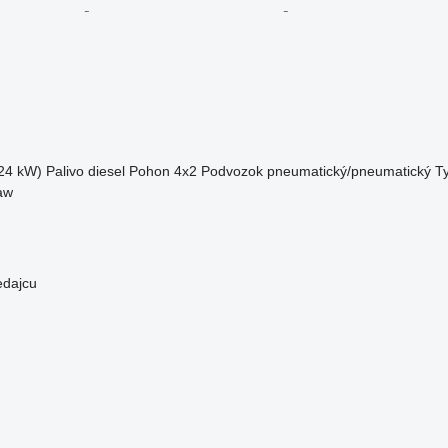
24 kW)
Palivo
diesel
Pohon
4x2
Podvozok
pneumatický/pneumatický
T
aw
edajcu