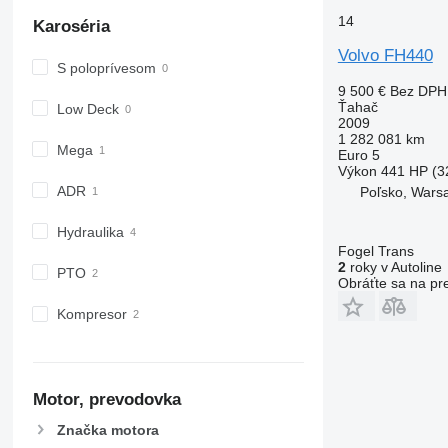
14
Karoséria
Volvo FH440
S poloprívesom
9 500 €
Bez DPH
Ťahač
Low Deck
2009
1 282 081 km
Mega
Euro 5
Výkon
441 HP (3
ADR
Poľsko, Wars
Hydraulika
Fogel Trans
2
roky v Autoline
PTO
Obráťte sa na pr
Kompresor
Motor, prevodovka
Značka motora