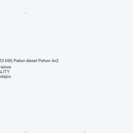
23 kW)
Palivo
diesel
Pohon
4x2
raiova
LITY
edajcu