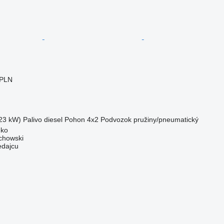
 PLN
23 kW)
Palivo
diesel
Pohon
4x2
Podvozok
pružiny/pneumatický
nko
chowski
edajcu