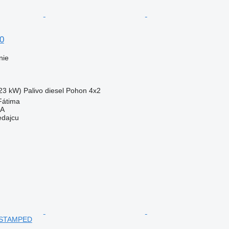
0
nie
23 kW)
Palivo
diesel
Pohon
4x2
Fátima
SA
edajcu
 STAMPED