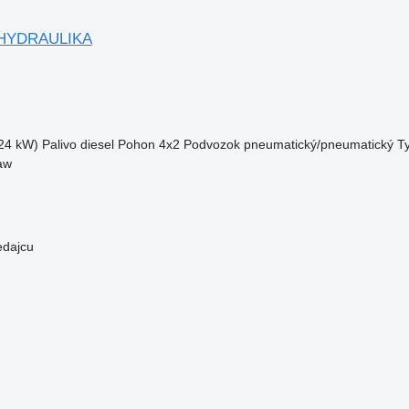
 HYDRAULIKA
24 kW)
Palivo
diesel
Pohon
4x2
Podvozok
pneumatický/pneumatický
T
aw
edajcu