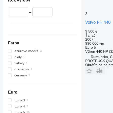
Rok výroby
–
2
Volvo FH 440
9 500 €
Ťahač
2007
Farba
990 000 km
Euro 5
azúrovo modrá
Výkon
440 HP (3
Rumunsko, C
biely
PROTRUCK QUA
fialový
Obráťte sa na pr
oranžový
červený
Euro
Euro 3
Euro 4
Euro 5