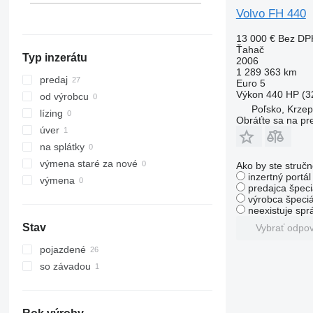
FH 750
FM 420
FH16 700
Nemecko
Volvo FH 440
FM 430
FH16 750
ukázať všetky
13 000 €
Bez DP
FM 440
FH16 780
Ťahač
Typ inzerátu
FM 450
2006
1 289 363 km
FM 460
predaj
Euro 5
FM 480
Výkon
440 HP (3
od výrobcu
Poľsko, Krzep
FM 500
lízing
Obráťte sa na pr
úver
na splátky
výmena staré za nové
Ako by ste stručn
inzertný portá
výmena
predajca špeci
výrobca špeciá
neexistuje sp
Stav
Vybrať odpo
pojazdené
so závadou