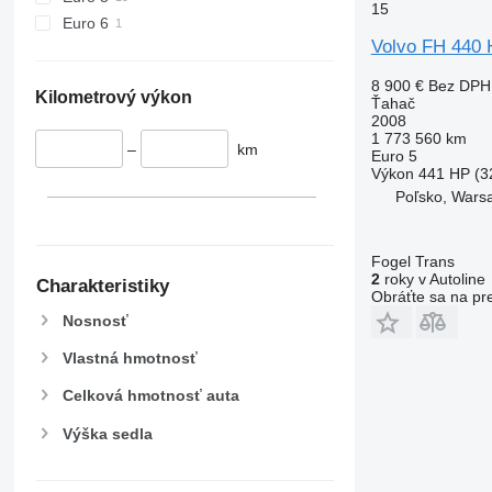
15
Euro 6
Volvo FH 440
8 900 €
Bez DPH
Kilometrový výkon
Ťahač
2008
1 773 560 km
–
km
Euro 5
Výkon
441 HP (3
Poľsko, Wars
Fogel Trans
2
roky v Autoline
Charakteristiky
Obráťte sa na pr
Nosnosť
Vlastná hmotnosť
Celková hmotnosť auta
Výška sedla