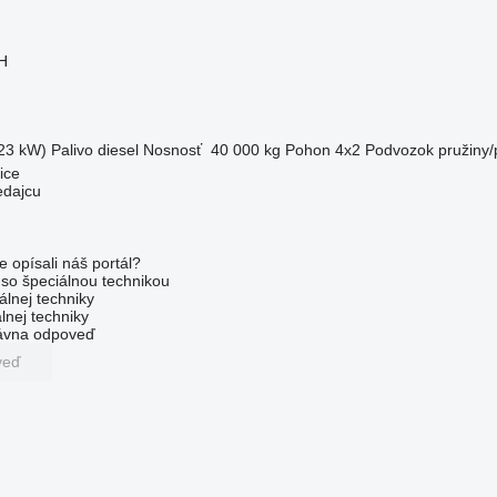
H
23 kW)
Palivo
diesel
Nosnosť
40 000 kg
Pohon
4x2
Podvozok
pružiny
ice
edajcu
e opísali náš portál?
l so špeciálnou technikou
álnej techniky
lnej techniky
rávna odpoveď
veď