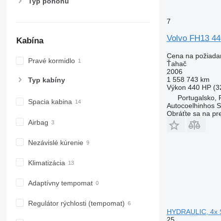
Typ pohonu
7
Volvo FH13 44
Kabína
Cena na požiada
Pravé kormidlo
Ťahač
2006
1 558 743 km
Typ kabíny
Výkon
440 HP (3
Portugalsko, 
Spacia kabina
Autocoelhinhos 
Obráťte sa na pr
Airbag
Nezávislé kúrenie
Klimatizácia
Adaptívny tempomat
Regulátor rýchlosti (tempomat)
HYDRAULIC, 4x
25