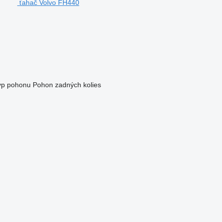
ťahač Volvo FH440
yp pohonu
Pohon zadných kolies