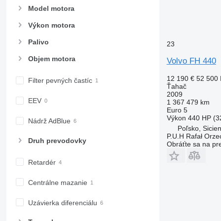
Model motora
Výkon motora
Palivo
23
Objem motora
Volvo FH 440
12 190 €
52 500
Filter pevných častíc
Ťahač
2009
EEV
1 367 479 km
Euro 5
Výkon
440 HP (3
Nádrž AdBlue
Poľsko, Sicie
P.U.H Rafał Orze
Druh prevodovky
Obráťte sa na pr
Retardér
Centrálne mazanie
Uzávierka diferenciálu