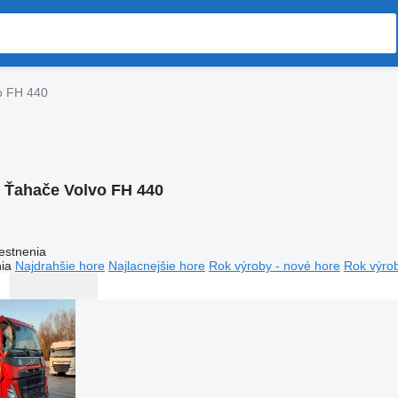
o FH 440
:
Ťahače Volvo FH 440
estnenia
ia
Najdrahšie hore
Najlacnejšie hore
Rok výroby - nové hore
Rok výrob