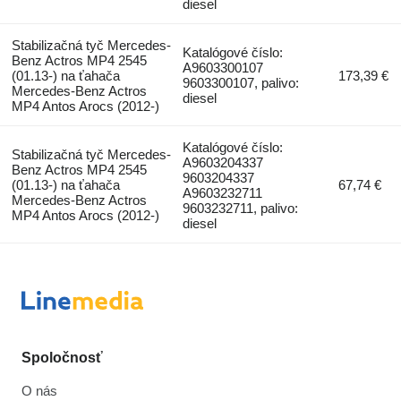
diesel
Stabilizačná tyč Mercedes-
Katalógové číslo:
Benz Actros MP4 2545
A9603300107
(01.13-) na ťahača
173,39 €
9603300107, palivo:
Mercedes-Benz Actros
diesel
MP4 Antos Arocs (2012-)
Katalógové číslo:
Stabilizačná tyč Mercedes-
A9603204337
Benz Actros MP4 2545
9603204337
(01.13-) na ťahača
67,74 €
A9603232711
Mercedes-Benz Actros
9603232711, palivo:
MP4 Antos Arocs (2012-)
diesel
Spoločnosť
O nás