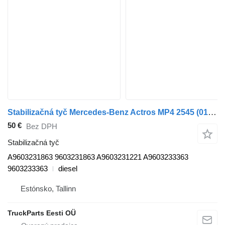
Stabilizačná tyč Mercedes-Benz Actros MP4 2545 (01.13-) A9603231863 na ťahača Mercedes-Benz Actros MP4 Antos Arocs (2012-)
50 €
Bez DPH
Stabilizačná tyč
A9603231863 9603231863 A9603231221 A9603233363
9603233363
diesel
Estónsko, Tallinn
TruckParts Eesti OÜ