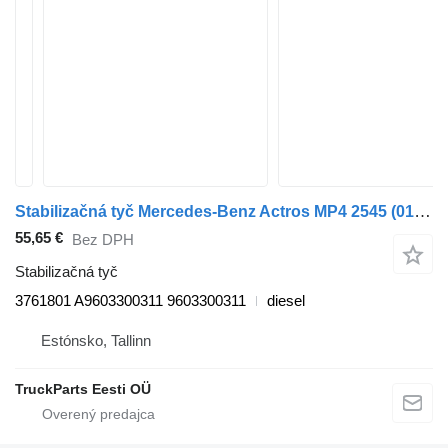
Stabilizačná tyč Mercedes-Benz Actros MP4 2545 (01.13-) 3761801 na ťahača Mercedes-Benz Actros MP4 Antos Arocs (2012-)
55,65 €
Bez DPH
Stabilizačná tyč
3761801 A9603300311 9603300311
diesel
Estónsko, Tallinn
TruckParts Eesti OÜ