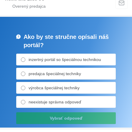
Ako by ste stručne opísali náš
portál?
inzertný portál so špeciálnou technikou
predajca špeciálnej techniky
výrobca špeciálnej techniky
neexistuje správna odpoveď
Vybrať odpoveď