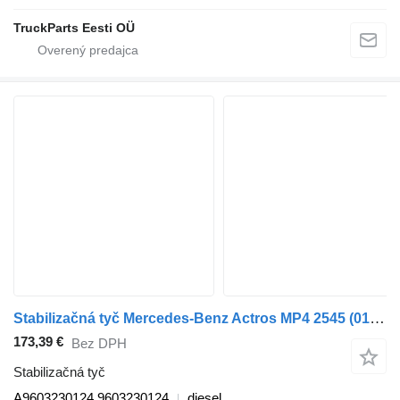
TruckParts Eesti OÜ
Stabilizačná tyč Mercedes-Benz Actros MP4 2545 (01.13-) A9603230124 na ťahača Mercedes-Benz Actros MP4 Antos Arocs (2012-)
173,39 €
Bez DPH
Stabilizačná tyč
A9603230124 9603230124
diesel