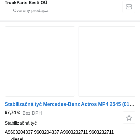
TruckParts Eesti OÜ
Stabilizačná tyč Mercedes-Benz Actros MP4 2545 (01.13-) A9603204337 na ťahača Mercedes-Benz Actros MP4 Antos Arocs (2012-)
67,74 €
Bez DPH
Stabilizačná tyč
A9603204337 9603204337 A9603232711 9603232711
diesel