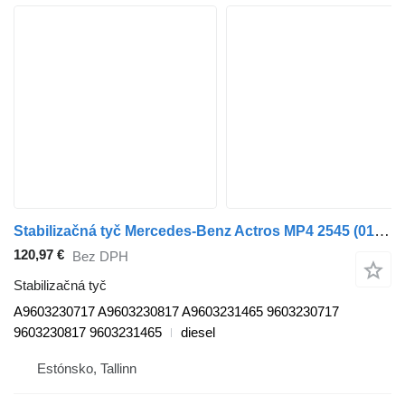
Stabilizačná tyč Mercedes-Benz Actros MP4 2545 (01.13-) A9603230717 na ťahača Mercedes-Benz Actros MP4 Antos Arocs (2012-)
120,97 €
Bez DPH
Stabilizačná tyč
A9603230717 A9603230817 A9603231465 9603230717
9603230817 9603231465
diesel
Estónsko, Tallinn