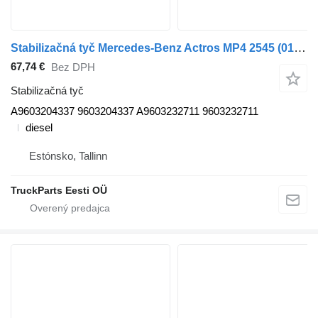
Stabilizačná tyč Mercedes-Benz Actros MP4 2545 (01.13-) A9603204337 na ťahača Mercedes-Benz Actros MP4 Antos Arocs (2012-)
67,74 €
Bez DPH
Stabilizačná tyč
A9603204337 9603204337 A9603232711 9603232711
diesel
Estónsko, Tallinn
TruckParts Eesti OÜ