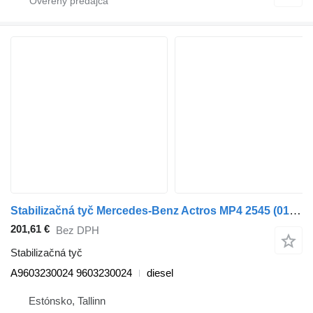
Stabilizačná tyč Mercedes-Benz Actros MP4 2545 (01.13-) A9603230024 na ťahača Mercedes-Benz Actros MP4 Antos Arocs (2012-)
201,61 €
Bez DPH
Stabilizačná tyč
A9603230024 9603230024
diesel
Estónsko, Tallinn