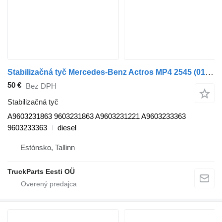
Stabilizačná tyč Mercedes-Benz Actros MP4 2545 (01.13-) A9603231863 na ťahača Mercedes-Benz Actros MP4 Antos Arocs (2012-)
50 €
Bez DPH
Stabilizačná tyč
A9603231863 9603231863 A9603231221 A9603233363
9603233363
diesel
Estónsko, Tallinn
TruckParts Eesti OÜ