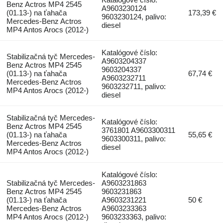
Benz Actros MP4 2545
A9603230124
(01.13-) na ťahača
173,39 €
9603230124, palivo:
Mercedes-Benz Actros
diesel
MP4 Antos Arocs (2012-)
Katalógové číslo:
Stabilizačná tyč Mercedes-
A9603204337
Benz Actros MP4 2545
9603204337
(01.13-) na ťahača
67,74 €
A9603232711
Mercedes-Benz Actros
9603232711, palivo:
MP4 Antos Arocs (2012-)
diesel
Stabilizačná tyč Mercedes-
Katalógové číslo:
Benz Actros MP4 2545
3761801 A9603300311
(01.13-) na ťahača
55,65 €
9603300311, palivo:
Mercedes-Benz Actros
diesel
MP4 Antos Arocs (2012-)
Katalógové číslo:
Stabilizačná tyč Mercedes-
A9603231863
Benz Actros MP4 2545
9603231863
(01.13-) na ťahača
A9603231221
50 €
Mercedes-Benz Actros
A9603233363
MP4 Antos Arocs (2012-)
9603233363, palivo: