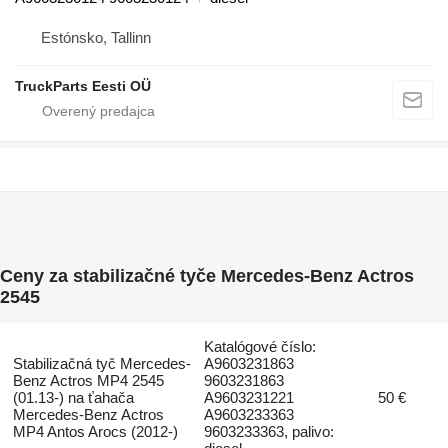
Estónsko, Tallinn
TruckParts Eesti OÜ
Ceny za stabilizačné tyče Mercedes-Benz Actros
2545
Katalógové číslo:
Stabilizačná tyč Mercedes-
A9603231863
Benz Actros MP4 2545
9603231863
(01.13-) na ťahača
A9603231221
50 €
Mercedes-Benz Actros
A9603233363
MP4 Antos Arocs (2012-)
9603233363, palivo: