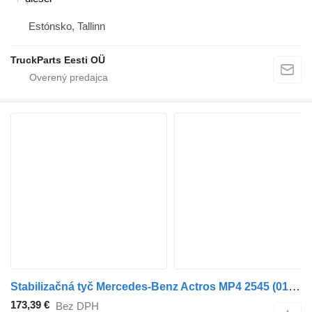
Estónsko, Tallinn
TruckParts Eesti OÜ
Stabilizačná tyč Mercedes-Benz Actros MP4 2545 (01.13-) A9603300107 na ťahača Mercedes-Benz Actros MP4 Antos Arocs (2012-)
173,39 €
Bez DPH