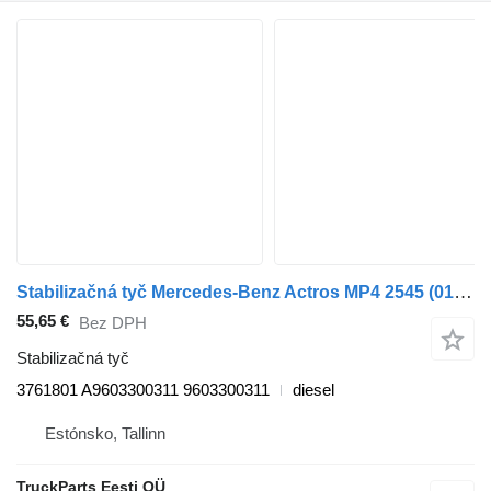
Stabilizačná tyč Mercedes-Benz Actros MP4 2545 (01.13-) 3761801 na ťahača Mercedes-Benz Actros MP4 Antos Arocs (2012-)
55,65 €
Bez DPH
Stabilizačná tyč
3761801 A9603300311 9603300311
diesel
Estónsko, Tallinn
TruckParts Eesti OÜ