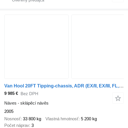
Van Hool 20FT Tipping-chassis, ADR (EX/II, EX/III, FL, AT), SAF, 2 liftax
9 985 €
Bez DPH
Náves - sklápěcí návěs
2005
Nosnosť
33 800 kg
Vlastná hmotnosť
5 200 kg
Počet náprav
3