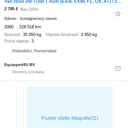
Van Hool 20FT/30FT ADR (EX/II, EX/III, FL, OX, AT) / SAF / drum / liftaxl
2 785 €
Bez DPH
Náves - kontajnerovy naves
2000
228 518 km
Nosnosť
35 050 kg
Vlastná hmotnosť
3 950 kg
Počet náprav
3
Holandsko, Roosendaal
Equipped4U BV