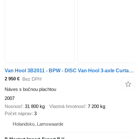
Van Hool 3B2011 - BPW - DISC Van Hool 3-axle Curtainside Trailer - BPW -
2 950 €
Bez DPH
Náves s bočnou plachtou
2007
Nosnosť
31 800 kg
Vlastná hmotnosť
7 200 kg
Počet náprav
3
Holandsko, Lamswaarde