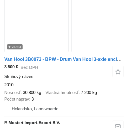
VIDEO
Van Hool 3B0073 - BPW - Drum Van Hool 3-axle enclosed box semi-trailer -
3 500 €
Bez DPH
Skriňový náves
2010
Nosnosť
30 800 kg
Vlastná hmotnosť
7 200 kg
Počet náprav
3
Holandsko, Lamswaarde
P. Mostert Import-Export B.V.