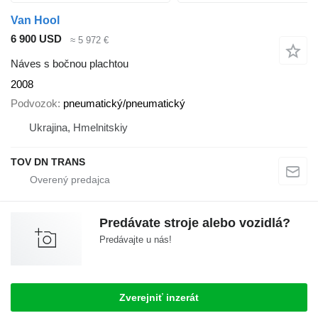
Van Hool
6 900 USD
≈ 5 972 €
Náves s bočnou plachtou
2008
Podvozok
pneumatický/pneumatický
Ukrajina, Hmelnitskiy
TOV DN TRANS
Predávate stroje alebo vozidlá?
Predávajte u nás!
Zverejniť inzerát