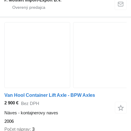
P. Mostert Import-Export B.V.
Van Hool Container Lift Axle - BPW Axles
2 900 €
Bez DPH
Náves - kontajnerovy naves
2006
Počet náprav
3