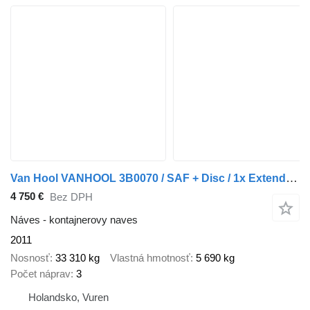
Van Hool VANHOOL 3B0070 / SAF + Disc / 1x Extendable / Lift Axle
4 750 €
Bez DPH
Náves - kontajnerovy naves
2011
Nosnosť
33 310 kg
Vlastná hmotnosť
5 690 kg
Počet náprav
3
Holandsko, Vuren