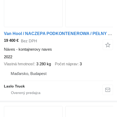
Van Hool / NACZEPA PODKONTENEROWA / PEŁNY ADR / 3 OSIE / OSIE SAF / ALUSY
19 400 €
Bez DPH
Náves - kontajnerovy naves
2022
Vlastná hmotnosť
3 280 kg
Počet náprav
3
Maďarsko, Budapest
Laslo Truck