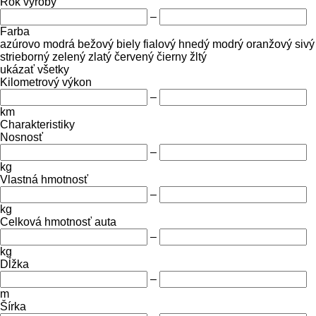
Rok výroby
–
Farba
azúrovo modrá
bežový
biely
fialový
hnedý
modrý
oranžový
sivý
strieborný
zelený
zlatý
červený
čierny
žltý
ukázať všetky
Kilometrový výkon
–
km
Charakteristiky
Nosnosť
–
kg
Vlastná hmotnosť
–
kg
Celková hmotnosť auta
–
kg
Dĺžka
–
m
Šírka