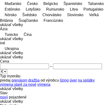
Maďarsko
Česko
Belgicko
Španielsko
Taliansko
Estónsko
Lotyšsko
Rumunsko
Litva
Portugalsko
Nórsko
Švédsko
Chorvátsko
Slovinsko
Veľká
Británia
Švajčiarsko
Francúzsko
ukázať všetky
Ázia
Turecko
Čína
ukázať všetky
iné
Ukrajina
ukázať všetky
ukázať všetky
Cena
–
Typ inzerátu
predaj
prenájom
dražba
od výrobcu
lízing
úver
na splátky
výmena staré za nové
výmena
ukázať všetky
Stav
nový
pojazdené
ukázať všetky