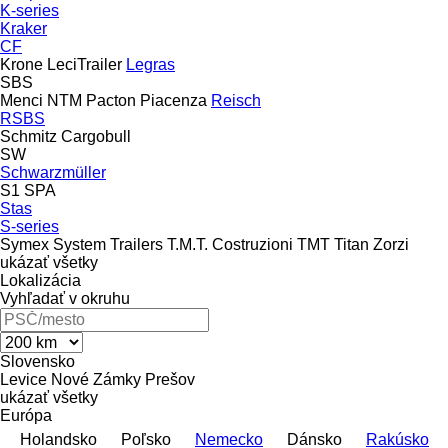
K-series
Kraker
CF
Krone
LeciTrailer
Legras
SBS
Menci
NTM
Pacton
Piacenza
Reisch
RSBS
Schmitz Cargobull
SW
Schwarzmüller
S1
SPA
Stas
S-series
Symex
System Trailers
T.M.T. Costruzioni
TMT
Titan
Zorzi
ukázať všetky
Lokalizácia
Vyhľadať v okruhu
Slovensko
Levice
Nové Zámky
Prešov
ukázať všetky
Európa
Holandsko
Poľsko
Nemecko
Dánsko
Rakúsko