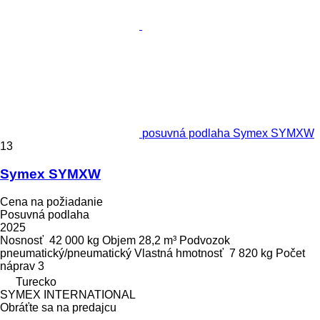
posuvná podlaha Symex SYMXW
13
Symex SYMXW
Cena na požiadanie
Posuvná podlaha
2025
Nosnosť
42 000 kg
Objem
28,2 m³
Podvozok
pneumatický/pneumatický
Vlastná hmotnosť
7 820 kg
Počet
náprav
3
Turecko
SYMEX INTERNATIONAL
Obráťte sa na predajcu