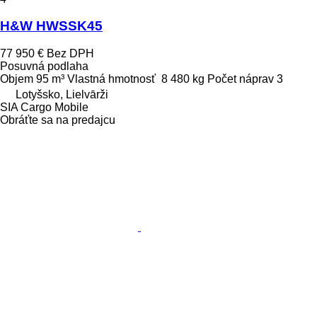
H&W HWSSK45
77 950 €
Bez DPH
Posuvná podlaha
Objem
95 m³
Vlastná hmotnosť
8 480 kg
Počet náprav
3
Lotyšsko, Lielvārži
SIA Cargo Mobile
Obráťte sa na predajcu