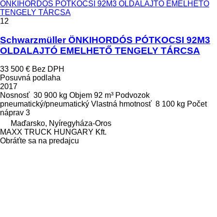
ÖNKIHORDÓS PÓTKOCSI 92M3 OLDALAJTÓ EMELHETŐ
TENGELY TÁRCSA
12
Schwarzmüller ÖNKIHORDÓS PÓTKOCSI 92M3
OLDALAJTÓ EMELHETŐ TENGELY TÁRCSA
33 500 €
Bez DPH
Posuvná podlaha
2017
Nosnosť
30 900 kg
Objem
92 m³
Podvozok
pneumatický/pneumatický
Vlastná hmotnosť
8 100 kg
Počet
náprav
3
Maďarsko, Nyíregyháza-Oros
MAXX TRUCK HUNGARY Kft.
Obráťte sa na predajcu