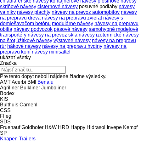
chladiarenské návesy
kontajnerové návesy
plošinové návěsy
skriňové návesy
cisternové návesy
posuvné podlahy
návesy
valníky
návesy plachty
návesy na prevoz automobilov
návesy
na prepravu dreva
návesy na prepravu zvierat
návesy s
domiešavačom betónu
modulárne návesy
návesy na prepravu
obilia
návesy podvozok
pásové návesy
samohybné modelové
transportéry
návesy na prevoz skla
návesy izotermické
návesy
na šrot
úžitkové návesy
výstavné návesy
návesy na prepravu
rúr
hákové návesy
návesy na prepravu hydiny
návesy na
prepravu koní
návesy minisattel
ukázať všetky
Značka
Pre tento dopyt neboli nájdené žiadne výsledky.
AMT
Acerbi
BMI
Benalu
Agriliner
Bulkliner
Jumboliner
Bodex
KIS
Bulthuis
Carnehl
CSS
Fliegl
SDS
Fruehauf
Goldhofer
H&W
HRD
Happy
Hidrasol
Invepe
Kempf
SP
Knapen Trailers