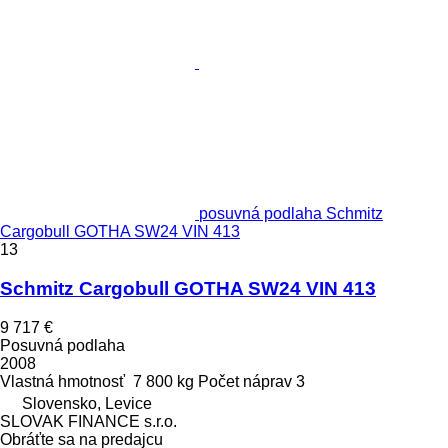
posuvná podlaha Schmitz
Cargobull GOTHA SW24 VIN 413
13
Schmitz Cargobull GOTHA SW24 VIN 413
9 717 €
Posuvná podlaha
2008
Vlastná hmotnosť
7 800 kg
Počet náprav
3
Slovensko, Levice
SLOVAK FINANCE s.r.o.
Obráťte sa na predajcu