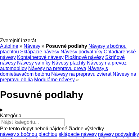
Zverejniť inzerát
Autoline
»
Návesy
»
Posuvné podlahy
Návesy s bočnou
plachtou
Sklápacie návesy
Návesy podvalníky
Chladiarenské
návesy
Kontajnerové návesy
Plošinové návěsy
Skriňové
návesy
Návesy valníky
Návesy plachty
Návesy na prevoz
automobilov
Návesy na prepravu dreva
Návesy s
domiešavačom betónu
Návesy na prepravu zvierat
Návesy na
prepravu obilia
Modulárne návesy
»
Posuvné podlahy
Kategória
Pre tento dopyt neboli nájdené žiadne výsledky.
návesy s bočnou plachtou
sklápacie návesy
návesy podvalníky