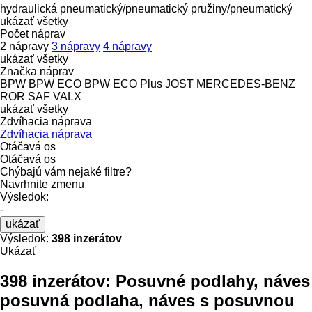
hydraulická
pneumatický/pneumatický
pružiny/pneumatický
ukázať všetky
Počet náprav
2 nápravy
3 nápravy
4 nápravy
ukázať všetky
Značka náprav
BPW
BPW ECO
BPW ECO Plus
JOST
MERCEDES-BENZ
ROR
SAF
VALX
ukázať všetky
Zdvíhacia náprava
Zdvíhacia náprava
Otáčavá os
Otáčavá os
Chýbajú vám nejaké filtre?
Navrhnite zmenu
Výsledok:
-
ukázať
Výsledok:
398 inzerátov
Ukázať
398 inzerátov:
Posuvné podlahy, náves
posuvná podlaha, náves s posuvnou