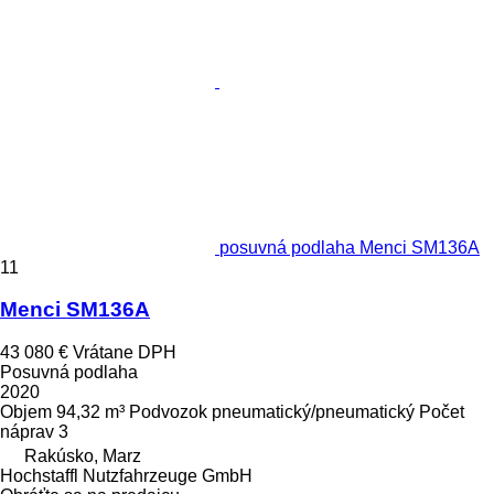
posuvná podlaha Menci SM136A
11
Menci SM136A
43 080 €
Vrátane DPH
Posuvná podlaha
2020
Objem
94,32 m³
Podvozok
pneumatický/pneumatický
Počet
náprav
3
Rakúsko, Marz
Hochstaffl Nutzfahrzeuge GmbH