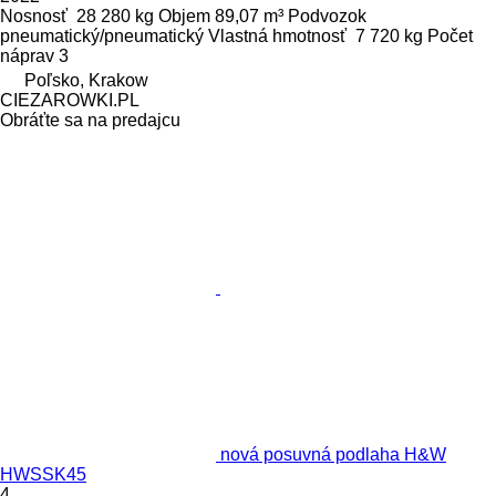
Nosnosť
28 280 kg
Objem
89,07 m³
Podvozok
pneumatický/pneumatický
Vlastná hmotnosť
7 720 kg
Počet
náprav
3
Poľsko, Krakow
CIEZAROWKI.PL
Obráťte sa na predajcu
nová posuvná podlaha H&W
HWSSK45
4