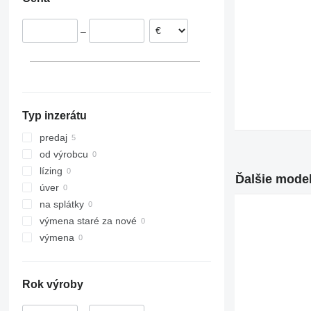
Portugalsko
Poľsko
–
Typ inzerátu
predaj
od výrobcu
lízing
Ďalšie model
úver
na splátky
výmena staré za nové
výmena
Rok výroby