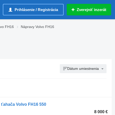
Prihlásenie / Registrácia
Zverejniť inzerát
lvo FH16
Nápravy Volvo FH16
Dátum umiestnenia
ahača Volvo FH16 550
8 000 €