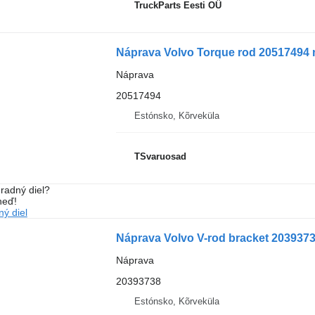
TruckParts Eesti OÜ
Náprava Volvo Torque rod 20517494 
Náprava
20517494
Estónsko, Kõrveküla
TSvaruosad
radný diel?
neď!
ý diel
Náprava Volvo V-rod bracket 203937
Náprava
20393738
Estónsko, Kõrveküla