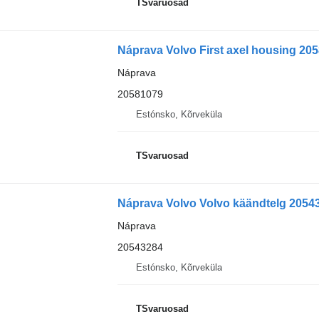
TSvaruosad
Náprava Volvo First axel housing 20
Náprava
20581079
Estónsko, Kõrveküla
TSvaruosad
Náprava Volvo Volvo käändtelg 2054
Náprava
20543284
Estónsko, Kõrveküla
TSvaruosad