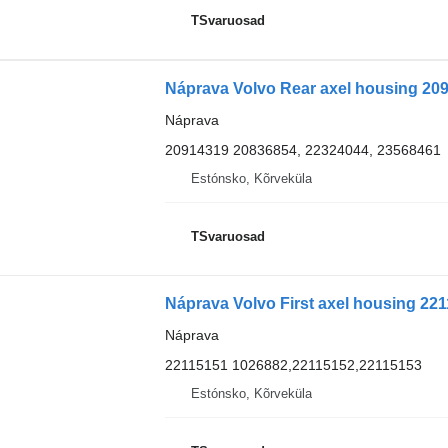
TSvaruosad
Náprava Volvo Rear axel housing 20
Náprava
20914319 20836854, 22324044, 23568461
Estónsko, Kõrveküla
TSvaruosad
Náprava Volvo First axel housing 22
Náprava
22115151 1026882,22115152,22115153
Estónsko, Kõrveküla