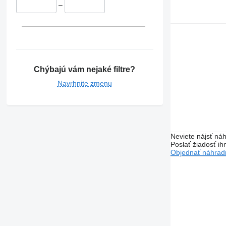
–
Chýbajú vám nejaké filtre?
Navrhnite zmenu
Neviete nájsť náh
Poslať žiadosť ih
Objednať náhradn