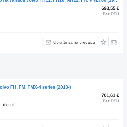
Náprava Volvo FH16 (01.93-) 20888036 na ťahača Volvo FH12, FH16, NH12, FH, VNL780 (1993-2014)
693,55 €
Bez DPH
Obráťte sa na predajcu
lvo FH, FM, FMX-4 series (2013-)
701,61 €
Bez DPH
diesel