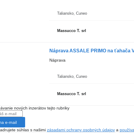
Taliansko, Cuneo
Massucco T. srl
Náprava ASSALE PRIMO na ťahača V
Náprava
Taliansko, Cuneo
Massucco T. srl
dávanie nových inzerátov tejto rubriky
na e-mail
jadrujete súhlas s našimi
zásadami ochrany osobných údajov
a
použív