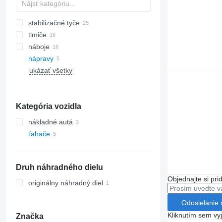
stabilizačné tyče
tlmiče
náboje
nápravy
ukázať všetky
Kategória vozidla
nákladné autá
ťahače
Druh náhradného dielu
Objednajte si pri
originálny náhradný diel
Odosielanie 
Kliknutím sem vy
Značka