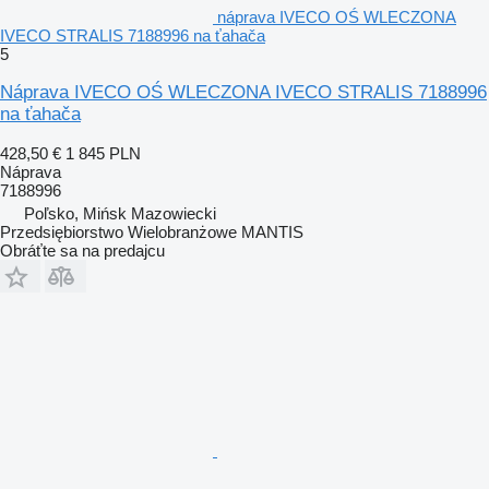
náprava IVECO OŚ WLECZONA
IVECO STRALIS 7188996 na ťahača
5
Náprava IVECO OŚ WLECZONA IVECO STRALIS 7188996
na ťahača
428,50 €
1 845 PLN
Náprava
7188996
Poľsko, Mińsk Mazowiecki
Przedsiębiorstwo Wielobranżowe MANTIS
Obráťte sa na predajcu