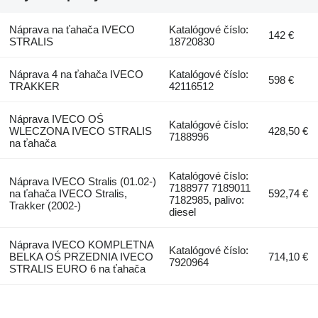
Náprava na ťahača IVECO
Katalógové číslo:
142 €
STRALIS
18720830
Náprava 4 na ťahača IVECO
Katalógové číslo:
598 €
TRAKKER
42116512
Náprava IVECO OŚ
Katalógové číslo:
WLECZONA IVECO STRALIS
428,50 €
7188996
na ťahača
Katalógové číslo:
Náprava IVECO Stralis (01.02-)
7188977 7189011
na ťahača IVECO Stralis,
592,74 €
7182985, palivo:
Trakker (2002-)
diesel
Náprava IVECO KOMPLETNA
Katalógové číslo:
BELKA OŚ PRZEDNIA IVECO
714,10 €
7920964
STRALIS EURO 6 na ťahača