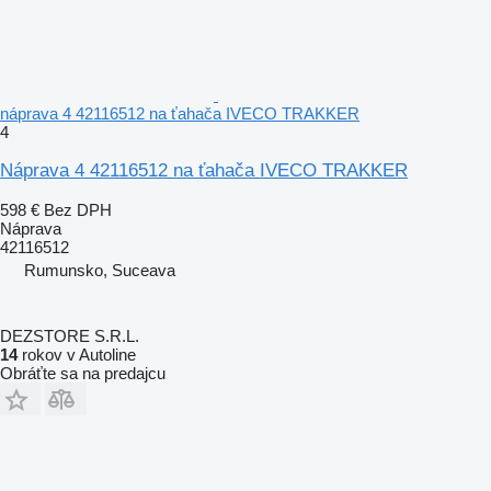
náprava 4 42116512 na ťahača IVECO TRAKKER
4
Náprava 4 42116512 na ťahača IVECO TRAKKER
598 €
Bez DPH
Náprava
42116512
Rumunsko, Suceava
DEZSTORE S.R.L.
14
rokov v Autoline
Obráťte sa na predajcu