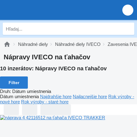
Náhradné diely
Náhradné diely IVECO
Zavesenia IV
Nápravy IVECO na ťahačov
10 inzerátov:
Nápravy IVECO na ťahačov
Filter
Druh
:
Dátum umiestnenia
Dátum umiestnenia
Najdrahšie hore
Najlacnejšie hore
Rok výroby -
nové hore
Rok výroby - staré hore