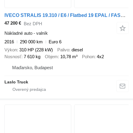
IVECO STRALIS 19.310 / E6 / Flatbed 19 EPAL / FASSI F135
47 200 €
Bez DPH
Nákladné auto - valník
2016
290 000 km
Euro 6
Výkon
310 HP (228 kW)
Palivo
diesel
Nosnosť
7 610 kg
Objem
10,78 m³
Pohon
4x2
Maďarsko, Budapest
Laslo Truck