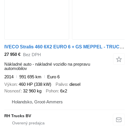
IVECO Stralis 460 6X2 EURO 6 + GS MEPPEL - TRUCK-TRANSPORTER + príves na prepravu automobilov
27 950 €
Bez DPH
Nákladné auto - nákladné vozidlo na prepravu
automobilov
2014
991 695 km
Euro 6
Výkon
460 HP (338 kW)
Palivo
diesel
Nosnosť
32 960 kg
Pohon
6x2
Holandsko, Groot-Ammers
RH Trucks BV