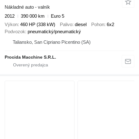
Nákladné auto - valník
2012
390 000 km
Euro 5
Výkon
460 HP (338 kW)
Palivo
diesel
Pohon
6x2
Podvozok
pneumatický/pneumatický
Taliansko, San Cipriano Picentino (SA)
Procida Macchine S.R.L.