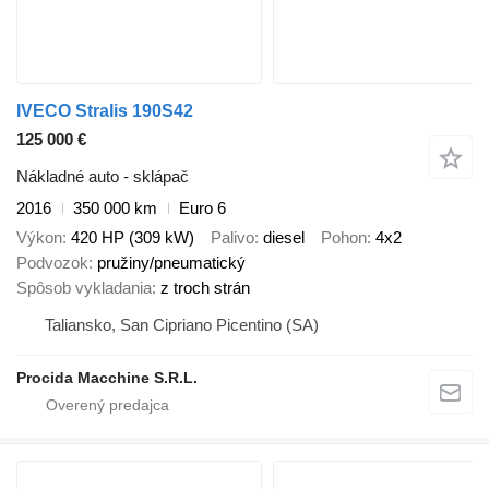
IVECO Stralis 190S42
125 000 €
Nákladné auto - sklápač
2016
350 000 km
Euro 6
Výkon
420 HP (309 kW)
Palivo
diesel
Pohon
4x2
Podvozok
pružiny/pneumatický
Spôsob vykladania
z troch strán
Taliansko, San Cipriano Picentino (SA)
Procida Macchine S.R.L.