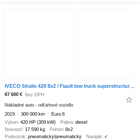
IVECO Stralis 420 8x2 / Fiault tow truck superstructure / 2 steering a
67 600 €
Bez DPH
Nákladné auto - odťahové vozidlo
2019
300 000 km
Euro 6
Výkon
420 HP (309 kW)
Palivo
diesel
Nosnosť
17 590 kg
Pohon
8x2
Podvozok
pneumatický/pneumatický
Navijak
✓