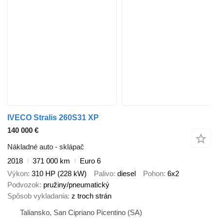
IVECO Stralis 260S31 XP
140 000 €
Nákladné auto - sklápač
2018
371 000 km
Euro 6
Výkon
310 HP (228 kW)
Palivo
diesel
Pohon
6x2
Podvozok
pružiny/pneumatický
Spôsob vykladania
z troch strán
Taliansko, San Cipriano Picentino (SA)