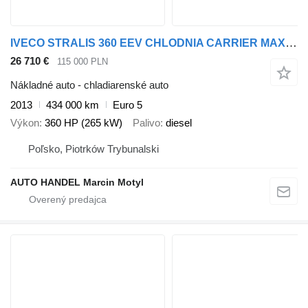
IVECO STRALIS 360 EEV CHLODNIA CARRIER MAXIMA 1000
26 710 €
115 000 PLN
Nákladné auto - chladiarenské auto
2013
434 000 km
Euro 5
Výkon
360 HP (265 kW)
Palivo
diesel
Poľsko, Piotrków Trybunalski
AUTO HANDEL Marcin Motyl