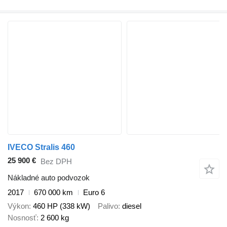
IVECO Stralis 460
25 900 €
Bez DPH
Nákladné auto podvozok
2017
670 000 km
Euro 6
Výkon
460 HP (338 kW)
Palivo
diesel
Nosnosť
2 600 kg