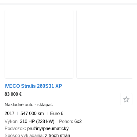
IVECO Stralis 260S31 XP
83 000 €
Nákladné auto - sklápač
2017
547 000 km
Euro 6
Výkon
310 HP (228 kW)
Pohon
6x2
Podvozok
pružiny/pneumatický
Spôsob vykladania
z troch strán