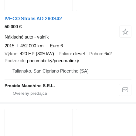
IVECO Stralis AD 260S42
50 000 €
Nákladné auto - valník
2015
452 000 km
Euro 6
Výkon
420 HP (309 kW)
Palivo
diesel
Pohon
6x2
Podvozok
pneumatický/pneumatický
Taliansko, San Cipriano Picentino (SA)
Procida Macchine S.R.L.