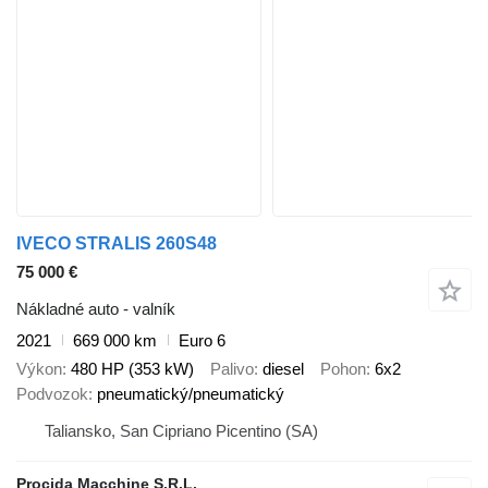
IVECO STRALIS 260S48
75 000 €
Nákladné auto - valník
2021
669 000 km
Euro 6
Výkon
480 HP (353 kW)
Palivo
diesel
Pohon
6x2
Podvozok
pneumatický/pneumatický
Taliansko, San Cipriano Picentino (SA)
Procida Macchine S.R.L.