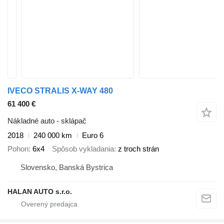
IVECO STRALIS X-WAY 480
61 400 €
Nákladné auto - sklápač
2018
240 000 km
Euro 6
Pohon
6x4
Spôsob vykladania
z troch strán
Slovensko, Banská Bystrica
HALAN AUTO s.r.o.