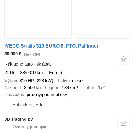
IVECO Stralis 310 EURO 6, PTO, Palfinger
39 900 €
Bez DPH
Nákladné auto - sklápač
2016
389 000 km
Euro 6
Výkon
310 HP (228 kW)
Palivo
diesel
Nosnosť
8 500 kg
Objem
7 897 m³
Pohon
4x2
Podvozok
pružiny/pneumatický
Holandsko, Ede
JB Trading bv