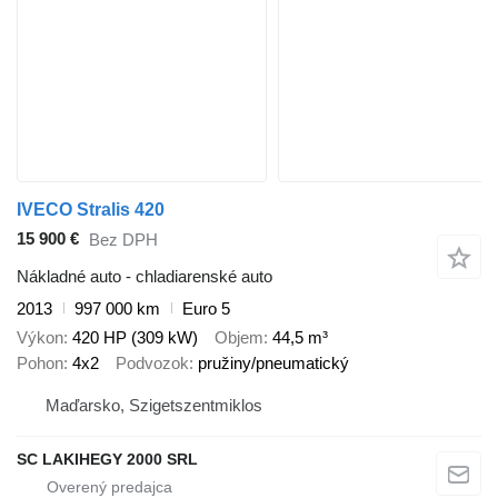
IVECO Stralis 420
15 900 €
Bez DPH
Nákladné auto - chladiarenské auto
2013
997 000 km
Euro 5
Výkon
420 HP (309 kW)
Objem
44,5 m³
Pohon
4x2
Podvozok
pružiny/pneumatický
Maďarsko, Szigetszentmiklos
SC LAKIHEGY 2000 SRL