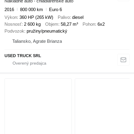
Nákladné auto - chladiarenské auto
2016
800 000 km
Euro 6
Výkon
360 HP (265 kW)
Palivo
diesel
Nosnosť
2 600 kg
Objem
58,27 m³
Pohon
6x2
Podvozok
pružiny/pneumatický
Taliansko, Agrate Brianza
USED TRUCK SRL