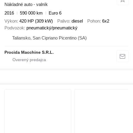
Nákladné auto - valník
2016
590 000 km
Euro 6
Výkon
420 HP (309 kW)
Palivo
diesel
Pohon
6x2
Podvozok
pneumatický/pneumatický
Taliansko, San Cipriano Picentino (SA)
Procida Macchine S.R.L.