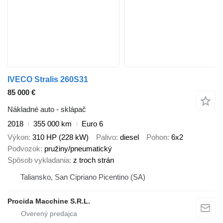
IVECO Stralis 260S31
85 000 €
Nákladné auto - sklápač
2018
355 000 km
Euro 6
Výkon
310 HP (228 kW)
Palivo
diesel
Pohon
6x2
Podvozok
pružiny/pneumatický
Spôsob vykladania
z troch strán
Taliansko, San Cipriano Picentino (SA)
Procida Macchine S.R.L.