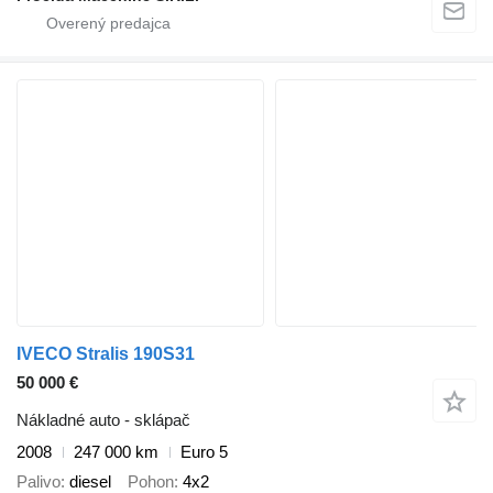
IVECO Stralis 190S31
50 000 €
Nákladné auto - sklápač
2008
247 000 km
Euro 5
Palivo
diesel
Pohon
4x2