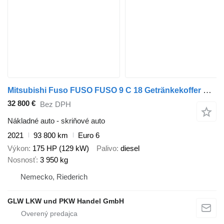
Mitsubishi Fuso FUSO FUSO 9 C 18 Getränkekoffer m. 4,7 m Rolläden
32 800 €
Bez DPH
Nákladné auto - skriňové auto
2021
93 800 km
Euro 6
Výkon
175 HP (129 kW)
Palivo
diesel
Nosnosť
3 950 kg
Nemecko, Riederich
GLW LKW und PKW Handel GmbH