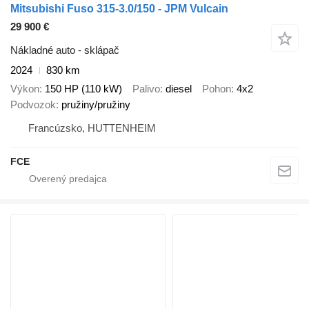
Mitsubishi Fuso 315-3.0/150 - JPM Vulcain
29 900 €
Nákladné auto - sklápač
2024
830 km
Výkon
150 HP (110 kW)
Palivo
diesel
Pohon
4x2
Podvozok
pružiny/pružiny
Francúzsko, HUTTENHEIM
FCE