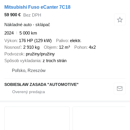
Mitsubishi Fuso eCanter 7C18
59 900 €
Bez DPH
Nákladné auto - sklápač
2024
5 000 km
Výkon
176 HP (129 kW)
Palivo
elektr.
Nosnosť
2 910 kg
Objem
12 m³
Pohon
4x2
Podvozok
pružiny/pružiny
Spôsob vykladania
z troch strán
Poľsko, Rzeszów
SOBIESŁAW ZASADA "AUTOMOTIVE"