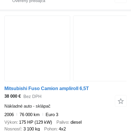
Mitsubishi Fuso Camion ampliroll 6,5T
38 000 €
Bez DPH
Nákladné auto - sklápač
2006
76 000 km
Euro 3
Výkon
175 HP (129 kW)
Palivo
diesel
Nosnosť
3 100 kg
Pohon
4x2