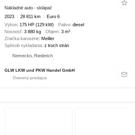
Nákladné auto - sklápač
2023
28 811 km
Euro 6
Výkon
175 HP (129 kW)
Palivo
diesel
Nosnosť
3 880 kg
Objem
3 m³
Značka karosérie
Meiller
Spôsob vykladania
z troch strán
Nemecko, Riederich
GLW LKW und PKW Handel GmbH