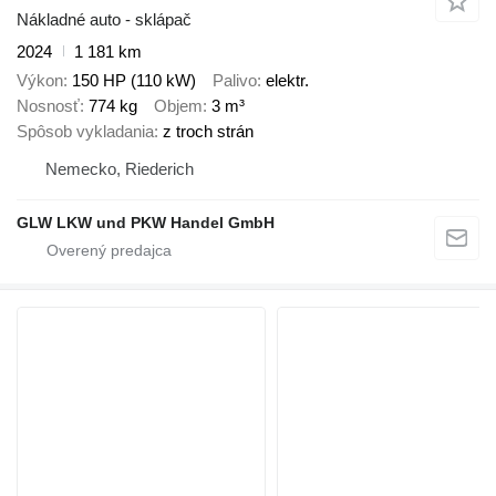
Nákladné auto - sklápač
2024
1 181 km
Výkon
150 HP (110 kW)
Palivo
elektr.
Nosnosť
774 kg
Objem
3 m³
Spôsob vykladania
z troch strán
Nemecko, Riederich
GLW LKW und PKW Handel GmbH