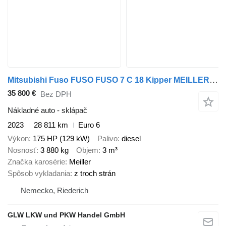
Mitsubishi Fuso FUSO FUSO 7 C 18 Kipper MEILLER 3-Seiten*AHK*NL 3,8 T
35 800 €
Bez DPH
Nákladné auto - sklápač
2023
28 811 km
Euro 6
Výkon
175 HP (129 kW)
Palivo
diesel
Nosnosť
3 880 kg
Objem
3 m³
Značka karosérie
Meiller
Spôsob vykladania
z troch strán
Nemecko, Riederich
GLW LKW und PKW Handel GmbH