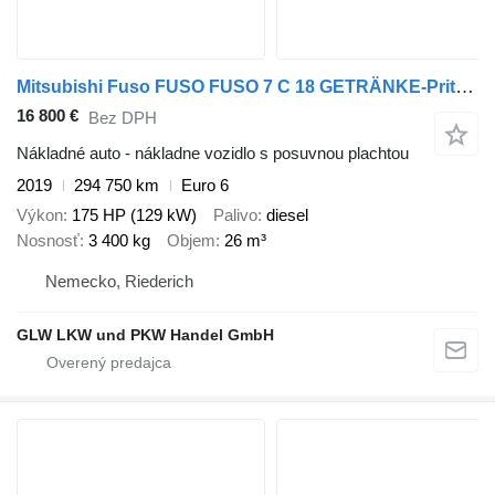
Mitsubishi Fuso FUSO FUSO 7 C 18 GETRÄNKE-Pritsche 4,35 m LBW BÄR 1 T
16 800 €
Bez DPH
Nákladné auto - nákladne vozidlo s posuvnou plachtou
2019
294 750 km
Euro 6
Výkon
175 HP (129 kW)
Palivo
diesel
Nosnosť
3 400 kg
Objem
26 m³
Nemecko, Riederich
GLW LKW und PKW Handel GmbH