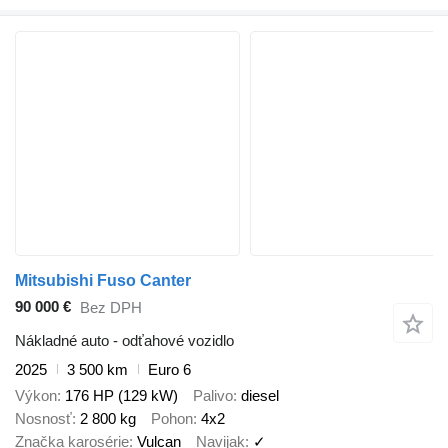
Mitsubishi Fuso Canter
90 000 €
Bez DPH
Nákladné auto - odťahové vozidlo
2025
3 500 km
Euro 6
Výkon
176 HP (129 kW)
Palivo
diesel
Nosnosť
2 800 kg
Pohon
4x2
Značka karosérie
Vulcan
Navijak
✓