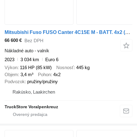
Mitsubishi Fuso FUSO Canter 4C15E M - BATT. 4x2
(15150G4005)
66 600 €
Bez DPH
Nákladné auto - valník
2023
3 034 km
Euro 6
Výkon
116 HP (85 kW)
Nosnosť
445 kg
Objem
3,4 m³
Pohon
4x2
Podvozok
pružiny/pružiny
Rakúsko, Laakirchen
TruckStore Voralpenkreuz