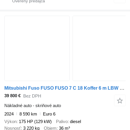
Mitsubishi Fuso FUSO FUSO 7 C 18 Koffer 6 m LBW 1 T*KLIMA*Automatik
39 800 €
Bez DPH
Nákladné auto - skriňové auto
2024
8 590 km
Euro 6
Výkon
175 HP (129 kW)
Palivo
diesel
Nosnosť
3 220 kg
Objem
36 m³