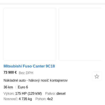
Mitsubishi Fuso Canter 9C18
73 900 €
Bez DPH
Nákladné auto - hákový nosič kontajnerov
36 km
Euro 6
Výkon
175 HP (129 kW)
Palivo
diesel
Nosnosť
4 735 kg
Pohon
4x2