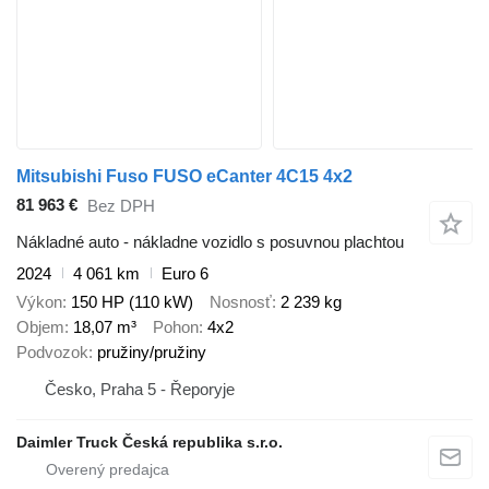
Mitsubishi Fuso FUSO eCanter 4C15 4x2
81 963 €
Bez DPH
Nákladné auto - nákladne vozidlo s posuvnou plachtou
2024
4 061 km
Euro 6
Výkon
150 HP (110 kW)
Nosnosť
2 239 kg
Objem
18,07 m³
Pohon
4x2
Podvozok
pružiny/pružiny
Česko, Praha 5 - Řeporyje
Daimler Truck Česká republika s.r.o.