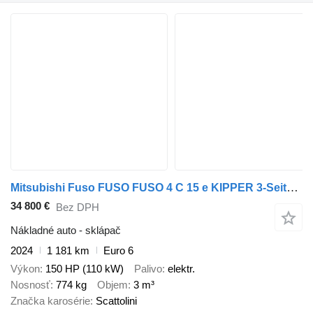
Mitsubishi Fuso FUSO FUSO 4 C 15 e KIPPER 3-Seiten*3-Sitzer*NEU
34 800 €
Bez DPH
Nákladné auto - sklápač
2024
1 181 km
Euro 6
Výkon
150 HP (110 kW)
Palivo
elektr.
Nosnosť
774 kg
Objem
3 m³
Značka karosérie
Scattolini