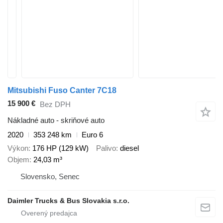
Mitsubishi Fuso Canter 7C18
15 900 €
Bez DPH
Nákladné auto - skriňové auto
2020
353 248 km
Euro 6
Výkon
176 HP (129 kW)
Palivo
diesel
Objem
24,03 m³
Slovensko, Senec
Daimler Trucks & Bus Slovakia s.r.o.