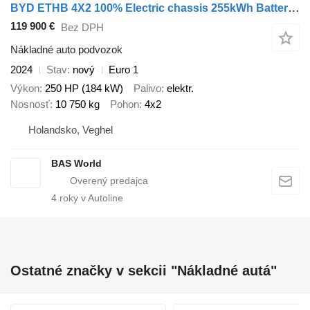
BYD ETHB 4X2 100% Electric chassis 255kWh Battery 200km WLTP range
119 900 €
Bez DPH
Nákladné auto podvozok
2024
Stav
nový
Euro 1
Výkon
250 HP (184 kW)
Palivo
elektr.
Nosnosť
10 750 kg
Pohon
4x2
Holandsko, Veghel
BAS World
4
roky v Autoline
Ostatné značky v sekcii "Nákladné autá"