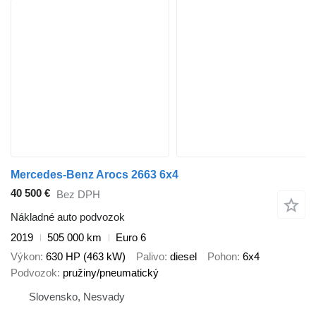
Mercedes-Benz Arocs 2663 6x4
40 500 €
Bez DPH
Nákladné auto podvozok
2019
505 000 km
Euro 6
Výkon
630 HP (463 kW)
Palivo
diesel
Pohon
6x4
Podvozok
pružiny/pneumatický
Slovensko, Nesvady