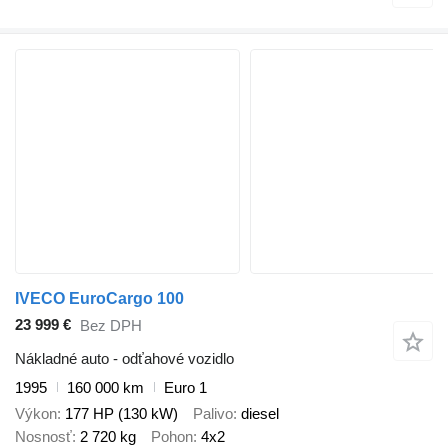
IVECO EuroCargo 100
23 999 €
Bez DPH
Nákladné auto - odťahové vozidlo
1995
160 000 km
Euro 1
Výkon
177 HP (130 kW)
Palivo
diesel
Nosnosť
2 720 kg
Pohon
4x2