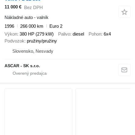
11 000 €
Bez DPH
Nákladné auto - valník
1996
266 000 km
Euro 2
Výkon
380 HP (279 kW)
Palivo
diesel
Pohon
6x4
Podvozok
pružiny/pružiny
Slovensko, Nesvady
ASCAR - SK s.r.o.