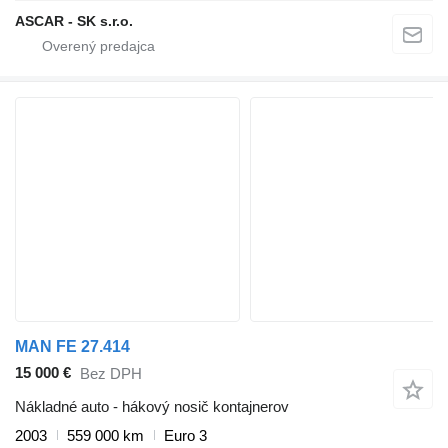
ASCAR - SK s.r.o.
MAN FE 27.414
15 000 €
Bez DPH
Nákladné auto - hákový nosič kontajnerov
2003
559 000 km
Euro 3