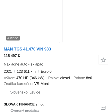
VIDEO
MAN TGS 41.470 VIN 983
115 497 €
Nákladné auto - sklápač
2021
123 611 km
Euro 6
Výkon
470 HP (346 kW)
Palivo
diesel
Pohon
8x6
Značka karosérie
VS-Mont
Slovensko, Levice
SLOVAK FINANCE s.r.o.