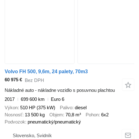
Volvo FH 500, 9,6m, 24 palety, 70m3
60 975 €
Bez DPH
Nákladné auto - nákladne vozidlo s posuvnou plachtou
2017
699 600 km
Euro 6
Výkon
510 HP (375 kW)
Palivo
diesel
Nosnosť
13 500 kg
Objem
70,8 m³
Pohon
6x2
Podvozok
pneumatický/pneumatický
Slovensko, Svidník