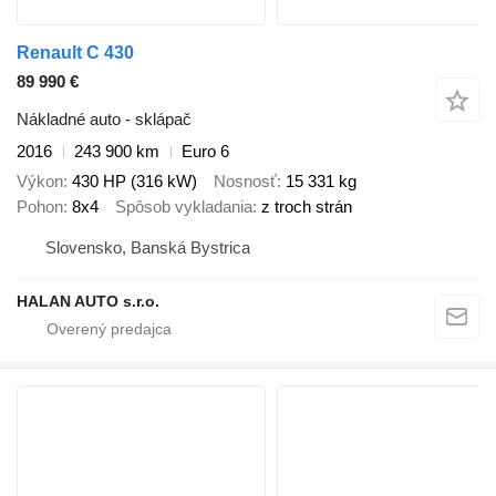
Renault C 430
89 990 €
Nákladné auto - sklápač
2016
243 900 km
Euro 6
Výkon
430 HP (316 kW)
Nosnosť
15 331 kg
Pohon
8x4
Spôsob vykladania
z troch strán
Slovensko, Banská Bystrica
HALAN AUTO s.r.o.