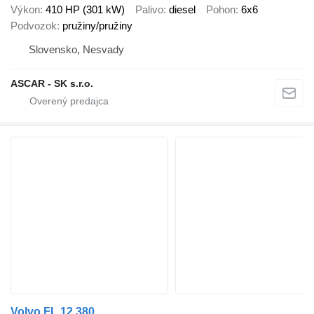
Výkon
410 HP (301 kW)
Palivo
diesel
Pohon
6x6
Podvozok
pružiny/pružiny
Slovensko, Nesvady
ASCAR - SK s.r.o.
Volvo FL 12 380