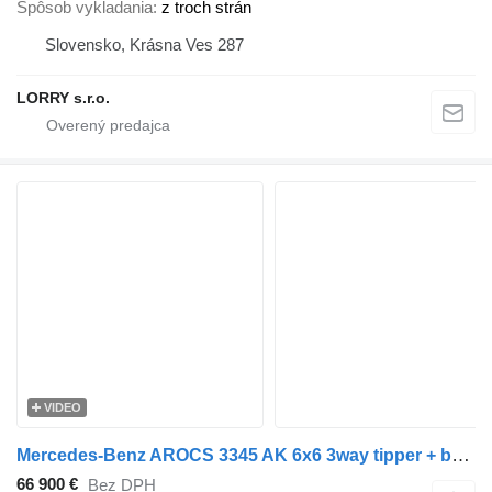
Spôsob vykladania
z troch strán
Slovensko, Krásna Ves 287
LORRY s.r.o.
VIDEO
Mercedes-Benz AROCS 3345 AK 6x6 3way tipper + bordmatic
66 900 €
Bez DPH