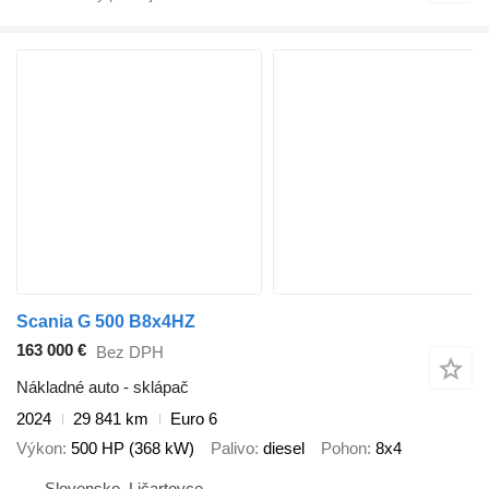
Scania G 500 B8x4HZ
163 000 €
Bez DPH
Nákladné auto - sklápač
2024
29 841 km
Euro 6
Výkon
500 HP (368 kW)
Palivo
diesel
Pohon
8x4
Slovensko, Ličartovce