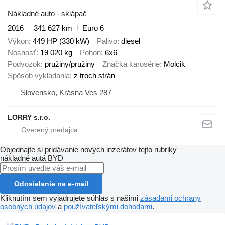
Nákladné auto - sklápač
2016
341 627 km
Euro 6
Výkon
449 HP (330 kW)
Palivo
diesel
Nosnosť
19 020 kg
Pohon
6x6
Podvozok
pružiny/pružiny
Značka karosérie
Molcik
Spôsob vykladania
z troch strán
Slovensko, Krásna Ves 287
LORRY s.r.o.
Objednajte si pridávanie nových inzerátov tejto rubriky
nákladné autá
BYD
Odosielanie na e-mail
Kliknutím sem vyjadrujete súhlas s našimi
zásadami ochrany
osobných údajov
a
používateľskými dohodami
.