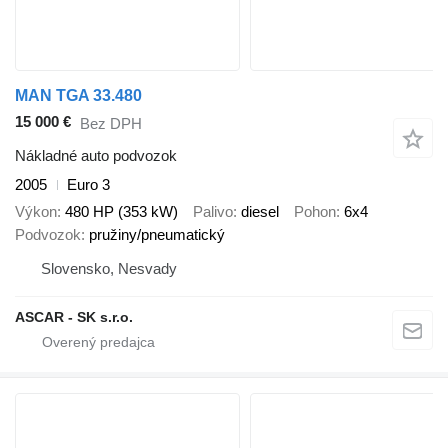
MAN TGA 33.480
15 000 €
Bez DPH
Nákladné auto podvozok
2005
Euro 3
Výkon
480 HP (353 kW)
Palivo
diesel
Pohon
6x4
Podvozok
pružiny/pneumatický
Slovensko, Nesvady
ASCAR - SK s.r.o.