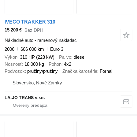
IVECO TRAKKER 310
15 200 €
Bez DPH
Nákladné auto - ramenový nakladač
2006
606 000 km
Euro 3
Výkon
310 HP (228 kW)
Palivo
diesel
Nosnosť
18 000 kg
Pohon
4x2
Podvozok
pružiny/pružiny
Značka karosérie
Fornal
Slovensko, Nové Zámky
LA-JO TRANS s.r.o.