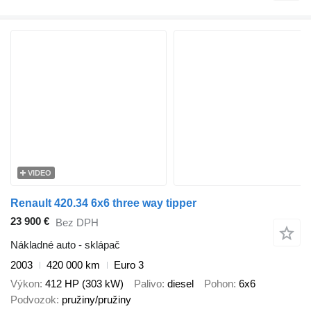
VIDEO
Renault 420.34 6x6 three way tipper
23 900 €
Bez DPH
Nákladné auto - sklápač
2003
420 000 km
Euro 3
Výkon
412 HP (303 kW)
Palivo
diesel
Pohon
6x6
Podvozok
pružiny/pružiny