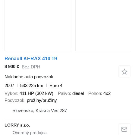
Renault KERAX 410.19
8 900 €
Bez DPH
Nákladné auto podvozok
2007
533 225 km
Euro 4
Výkon
411 HP (302 kW)
Palivo
diesel
Pohon
4x2
Podvozok
pružiny/pružiny
Slovensko, Krásna Ves 287
LORRY s.r.o.