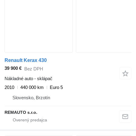
Renault Kerax 430
39 900 €
Bez DPH
Nákladné auto - sklápač
2010
440 000 km
Euro 5
Slovensko, Brzotín
REMAUTO s.r.o.