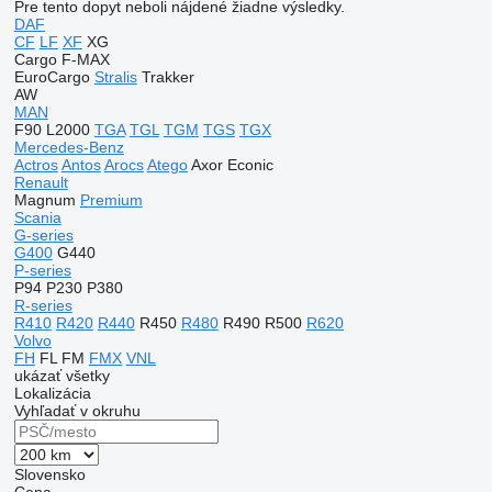
Pre tento dopyt neboli nájdené žiadne výsledky.
DAF
CF
LF
XF
XG
Cargo
F-MAX
EuroCargo
Stralis
Trakker
AW
MAN
F90
L2000
TGA
TGL
TGM
TGS
TGX
Mercedes-Benz
Actros
Antos
Arocs
Atego
Axor
Econic
Renault
Magnum
Premium
Scania
G-series
G400
G440
P-series
P94
P230
P380
R-series
R410
R420
R440
R450
R480
R490
R500
R620
Volvo
FH
FL
FM
FMX
VNL
ukázať všetky
Lokalizácia
Vyhľadať v okruhu
Slovensko