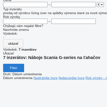
Cena
–
Typ inzerátu
predaj
od výrobcu
lízing
úver
na splátky
výmena staré za nové
výme
Rok výroby
–
Chýbajú vám nejaké filtre?
Navrhnite zmenu
Výsledok:
-
ukázať
Výsledok:
7 inzerátov
Ukázať
7 inzerátov:
Náboje Scania G-series na ťahačov
Filter
Druh
:
Dátum umiestnenia
Dátum umiestnenia
Najdrahšie hore
Najlacnejšie hore
Rok výroby - 