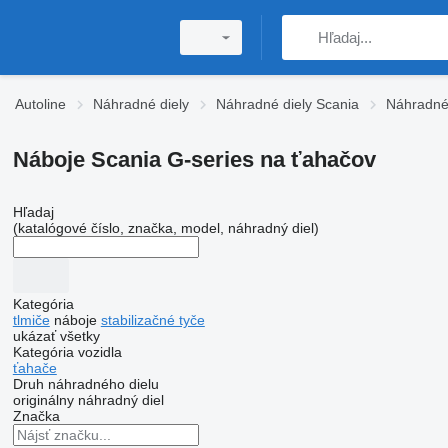
Autoline
Náhradné diely
Náhradné diely Scania
Náhradné 
Náboje Scania G-series na ťahačov
Hľadaj
(katalógové číslo, značka, model, náhradný diel)
Kategória
tlmiče
náboje
stabilizačné tyče
ukázať všetky
Kategória vozidla
ťahače
Druh náhradného dielu
originálny náhradný diel
Značka