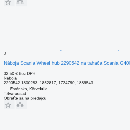
3
Náboja Scania Wheel hub 2290542 na ťahača Scania G40
32,50 €
Bez DPH
Náboja
2290542 1800283, 1852817, 1724790, 1889543
Estónsko, Kõrveküla
TSvaruosad
Obráťte sa na predajcu