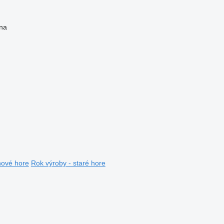
na
nové hore
Rok výroby - staré hore