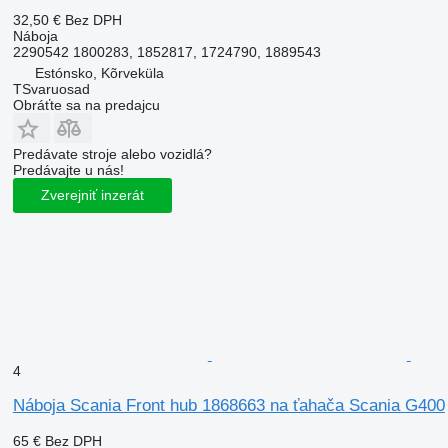
32,50 €
Bez DPH
Náboja
2290542 1800283, 1852817, 1724790, 1889543
Estónsko, Kõrveküla
TSvaruosad
Obráťte sa na predajcu
Predávate stroje alebo vozidlá?
Predávajte u nás!
Zverejniť inzerát
4
Náboja Scania Front hub 1868663 na ťahača Scania G400
65 €
Bez DPH