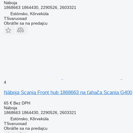
Náboja
1868663 1864430, 2290526, 2603321
Estónsko, Kõrveküla
TSvaruosad
Obráťte sa na predajcu
4
Náboja Scania Front hub 1868663 na ťahača Scania G400
65 €
Bez DPH
Náboja
1868663 1864430, 2290526, 2603321
Estónsko, Kõrveküla
TSvaruosad
Obráťte sa na predajcu