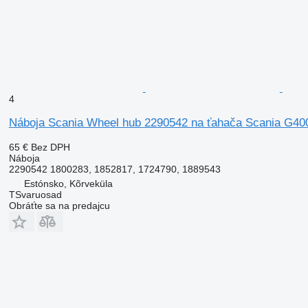
4
Náboja Scania Wheel hub 2290542 na ťahača Scania G40
65 €
Bez DPH
Náboja
2290542 1800283, 1852817, 1724790, 1889543
Estónsko, Kõrveküla
TSvaruosad
Obráťte sa na predajcu