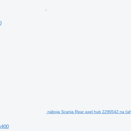
0
náboja Scania Rear axel hub 2290542 na ťa
G400