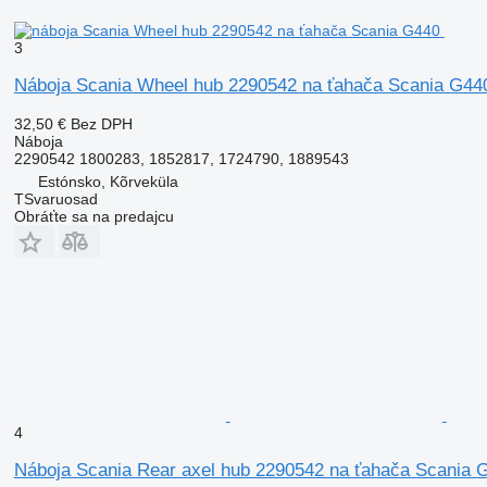
3
Náboja Scania Wheel hub 2290542 na ťahača Scania G44
32,50 €
Bez DPH
Náboja
2290542 1800283, 1852817, 1724790, 1889543
Estónsko, Kõrveküla
TSvaruosad
Obráťte sa na predajcu
4
Náboja Scania Rear axel hub 2290542 na ťahača Scania 