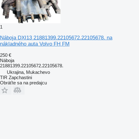
1
Náboja DXI13 21881399.22105672.22105678. na
nákladného auta Volvo FH FM
250 €
Náboja
21881399.22105672.22105678.
Ukrajina, Mukachevo
TIR Zapchastini
Obráťte sa na predajcu