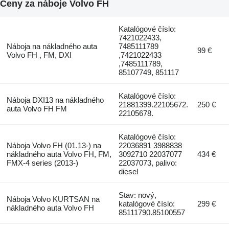
Ceny za náboje Volvo FH
Katalógové číslo:
7421022433,
Náboja na nákladného auta
7485111789
99 €
Volvo FH , FM, DXI
,7421022433
,7485111789,
85107749, 851117
Katalógové číslo:
Náboja DXI13 na nákladného
21881399.22105672.
250 €
auta Volvo FH FM
22105678.
Katalógové číslo:
Náboja Volvo FH (01.13-) na
22036891 3988838
nákladného auta Volvo FH, FM,
3092710 22037077
434 €
FMX-4 series (2013-)
22037073, palivo:
diesel
Stav: nový,
Náboja Volvo KURTSAN na
katalógové číslo:
299 €
nákladného auta Volvo FH
85111790.85100557