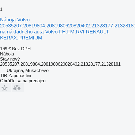
1
Náboja Volvo
20535207.20819804.2081980620820402.21328177.2132818
na nákladného auta Volvo FH.FM,RVI RENAULT
KERAX.PREMIUM
199 €
Bez DPH
Náboja
Stav
nový
20535207.20819804.2081980620820402.21328177.21328181
Ukrajina, Mukachevo
TIR Zapchastini
Obráťte sa na predajcu