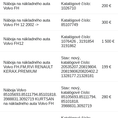
Náboja na nákladného auta
Katalógové číslo:
200 €
Volvo FH
1026710
Náboja na nákladného auta
Katalógové číslo:
300 €
Volvo FH 12 2002 ->
85107749
Katalógové číslo:
Náboja na nákladného auta
1076426 , 3191854
1 500 €
Volvo FH12
3191862
Stav: nový,
Náboja na nákladného auta
katalógové číslo:
Volvo FH.FM,RVI RENAULT
20535207.20819804.
199 €
KERAX.PREMIUM
2081980620820402.2
1328177.21328181
Stav: nový,
Náboja Volvo
katalógové číslo:
85105693.85111794.85101818.
85105693.85111794.
280 €
3988831.3092719 KURTSAN
85101818.
na nákladného auta Volvo FH
3988831.3092719
Katalógové číslo: