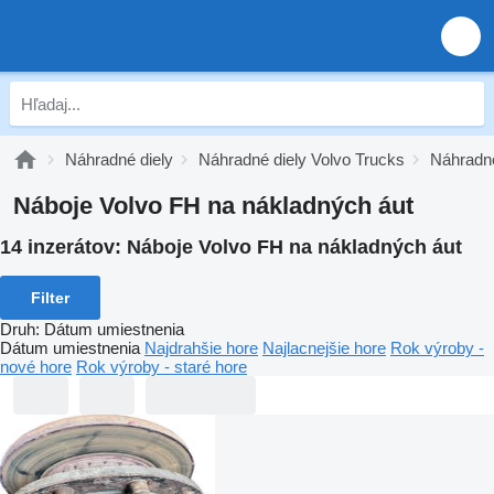
Náhradné diely
Náhradné diely Volvo Trucks
Náhradné
Náboje Volvo FH na nákladných áut
14 inzerátov:
Náboje Volvo FH na nákladných áut
Filter
Druh
:
Dátum umiestnenia
Dátum umiestnenia
Najdrahšie hore
Najlacnejšie hore
Rok výroby -
nové hore
Rok výroby - staré hore