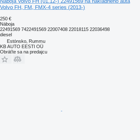
Náboja Volvo FH (01.12-) 22491569 na nákladného auta
Volvo FH, FM, FMX-4 series (2013-)
250 €
Náboja
22491569 7422491569 22007408 22018115 22036498
diesel
Estónsko, Rummu
KB AUTO EESTI OÜ
Obráťte sa na predajcu