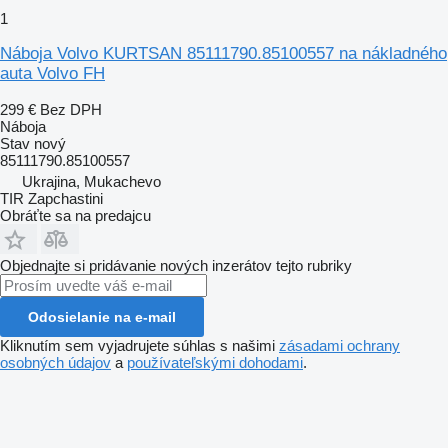
1
Náboja Volvo KURTSAN 85111790.85100557 na nákladného
auta Volvo FH
299 €
Bez DPH
Náboja
Stav
nový
85111790.85100557
Ukrajina, Mukachevo
TIR Zapchastini
Obráťte sa na predajcu
Objednajte si pridávanie nových inzerátov tejto rubriky
Odosielanie na e-mail
Kliknutím sem vyjadrujete súhlas s našimi
zásadami ochrany
osobných údajov
a
používateľskými dohodami
.