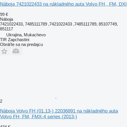
Náboja 7421022433 na nákladného auta Volvo FH , FM, DXI
99 €
Náboja
7421022433, 7485111789 ,7421022433 ,7485111789, 85107749,
851117
Ukrajina, Mukachevo
TIR Zapchastini
Obráťte sa na predajcu
2
Náboja Volvo FH (01.13-) 22036891 na nákladného auta
Volvo FH, FM, FMX-4 series (2013-)
434 €