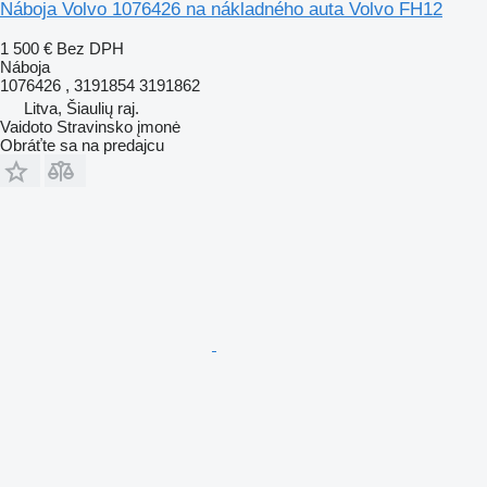
Náboja Volvo 1076426 na nákladného auta Volvo FH12
1 500 €
Bez DPH
Náboja
1076426 , 3191854 3191862
Litva, Šiaulių raj.
Vaidoto Stravinsko įmonė
Obráťte sa na predajcu