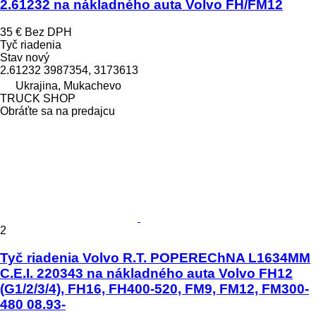
2.61232 na nákladného auta Volvo FH/FM12
35 €
Bez DPH
Tyč riadenia
Stav
nový
2.61232 3987354, 3173613
Ukrajina, Mukachevo
TRUCK SHOP
Obráťte sa na predajcu
2
Tyč riadenia Volvo R.T. POPEREChNA L1634MM
C.E.I. 220343 na nákladného auta Volvo FH12
(G1/2/3/4), FH16, FH400-520, FM9, FM12, FM300-
480 08.93-