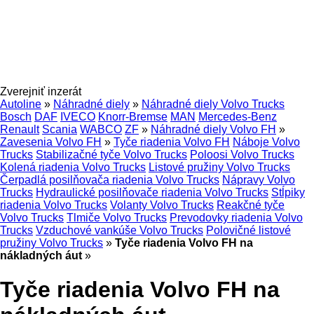
Zverejniť inzerát
Autoline
»
Náhradné diely
»
Náhradné diely Volvo Trucks
Bosch
DAF
IVECO
Knorr-Bremse
MAN
Mercedes-Benz
Renault
Scania
WABCO
ZF
»
Náhradné diely Volvo FH
»
Zavesenia Volvo FH
»
Tyče riadenia Volvo FH
Náboje Volvo
Trucks
Stabilizačné tyče Volvo Trucks
Poloosi Volvo Trucks
Kolená riadenia Volvo Trucks
Listové pružiny Volvo Trucks
Čerpadlá posilňovača riadenia Volvo Trucks
Nápravy Volvo
Trucks
Hydraulické posilňovače riadenia Volvo Trucks
Stĺpiky
riadenia Volvo Trucks
Volanty Volvo Trucks
Reakčné tyče
Volvo Trucks
Tlmiče Volvo Trucks
Prevodovky riadenia Volvo
Trucks
Vzduchové vankúše Volvo Trucks
Polovičné listové
pružiny Volvo Trucks
»
Tyče riadenia Volvo FH na
nákladných áut
»
Tyče riadenia Volvo FH na