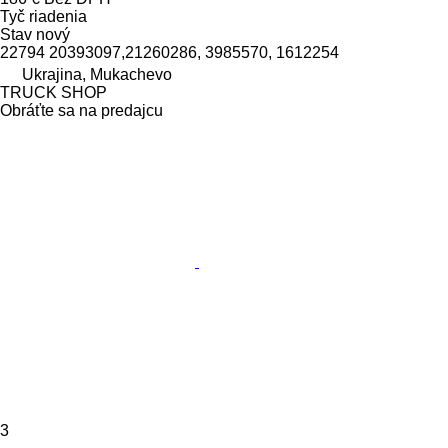
Tyč riadenia
Stav
nový
22794 20393097,21260286, 3985570, 1612254
Ukrajina, Mukachevo
TRUCK SHOP
Obráťte sa na predajcu
3