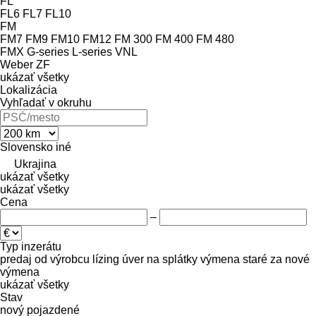
FL
FL6
FL7
FL10
FM
FM7
FM9
FM10
FM12
FM 300
FM 400
FM 480
FMX
G-series
L-series
VNL
Weber
ZF
ukázať všetky
Lokalizácia
Vyhľadať v okruhu
Slovensko
iné
Ukrajina
ukázať všetky
ukázať všetky
Cena
–
Typ inzerátu
predaj
od výrobcu
lízing
úver
na splátky
výmena staré za nové
výmena
ukázať všetky
Stav
nový
pojazdené