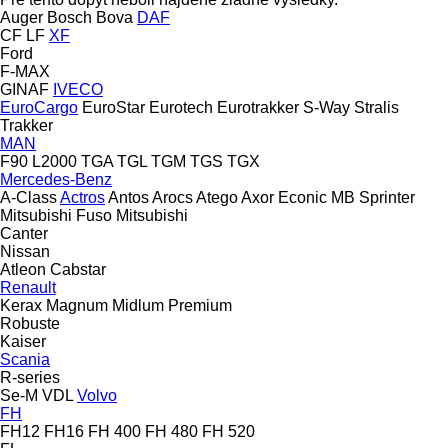
Auger
Bosch
Bova
DAF
CF
LF
XF
Ford
F-MAX
GINAF
IVECO
EuroCargo
EuroStar
Eurotech
Eurotrakker
S-Way
Stralis
Trakker
MAN
F90
L2000
TGA
TGL
TGM
TGS
TGX
Mercedes-Benz
A-Class
Actros
Antos
Arocs
Atego
Axor
Econic
MB
Sprinter
Mitsubishi Fuso
Mitsubishi
Canter
Nissan
Atleon
Cabstar
Renault
Kerax
Magnum
Midlum
Premium
Robuste
Kaiser
Scania
R-series
Se-M
VDL
Volvo
FH
FH12
FH16
FH 400
FH 480
FH 520