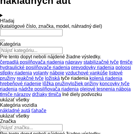
nákladných áut
Hľadaj
(katalógové číslo, značka, model, náhradný diel)
Kategória
Pre tento dopyt neboli nájdené žiadne výsledky.
čerpadlá posilňovača riadenia
nápravy
stabilizačné tyče
tlmiče
hydraulické posilňovače riadenia
prevodovky riadenia
poloosi
stĺpiky riadenia
volanty
náboje
vzduchové vankúše
listové
pružiny
reakčné tyče
ložiská
tyče riadenia
kolená riadenia
hrebeňové riadenie
lôžka pružinyložiek prižiny
koncovky tyče
riadenia
nádrže posilňovača riadenia
olejové tesnenia náboja
tlmiče nárazov
držiaky tlmiča
Iné diely podvozku
ukázať všetky
Kategória vozidla
nákladné autá
ťahače
ukázať všetky
Značka
Pre tento dopyt neboli nájdené žiadne výsledky.