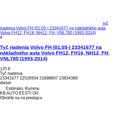
tyč
riadenia Volvo FH (01.05-) 23341677 na nákladného auta
Volvo FH12, FH16, NH12, FH, VNL780 (1993-2014)
4
Tyč riadenia Volvo FH (01.05-) 23341677 na
nákladného auta Volvo FH12, FH16, NH12, FH,
VNL780 (1993-2014)
125 €
Tyč riadenia
23341677 22526504 21698607 23834389
diesel
Estónsko, Rummu
KB AUTO EESTI OÜ
Obráťte sa na predajcu