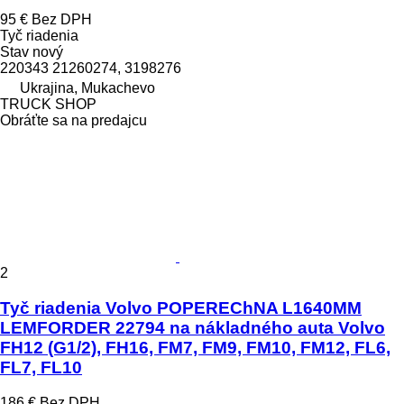
95 €
Bez DPH
Tyč riadenia
Stav
nový
220343 21260274, 3198276
Ukrajina, Mukachevo
TRUCK SHOP
Obráťte sa na predajcu
2
Tyč riadenia Volvo POPEREChNA L1640MM
LEMFORDER 22794 na nákladného auta Volvo
FH12 (G1/2), FH16, FM7, FM9, FM10, FM12, FL6,
FL7, FL10
186 €
Bez DPH