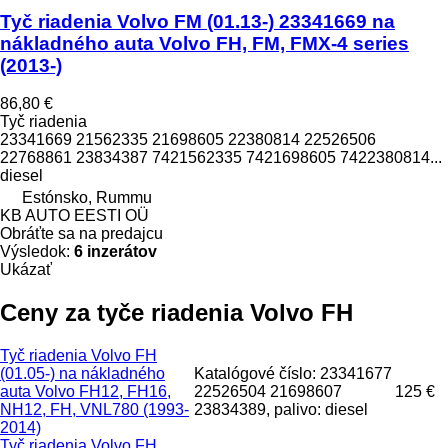
Tyč riadenia Volvo FM (01.13-) 23341669 na
nákladného auta Volvo FH, FM, FMX-4 series
(2013-)
86,80 €
Tyč riadenia
23341669 21562335 21698605 22380814 22526506
22768861 23834387 7421562335 7421698605 7422380814...
diesel
Estónsko, Rummu
KB AUTO EESTI OÜ
Obráťte sa na predajcu
Výsledok:
6 inzerátov
Ukázať
Ceny za tyče riadenia Volvo FH
Tyč riadenia Volvo FH
(01.05-) na nákladného
Katalógové číslo: 23341677
auta Volvo FH12, FH16,
22526504 21698607
125 €
NH12, FH, VNL780 (1993-
23834389, palivo: diesel
2014)
Tyč riadenia Volvo FH