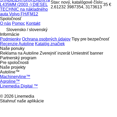
Stav: nový, katalógové číslo:
L435MM (2003 -) DIESEL
35 €
2.61232 3987354, 3173613
TECHNIC na nákladného
auta Volvo FH/FM12
Spoločnosť
O nás
Pomoc
Kontakt
Slovensko / slovenský
Informácie
Podmienky
Ochrana osobných údajov
Tipy pre bezpečnosť
Recenzie Autoline
Katalóg značiek
Naše ponuky
Reklama na Autoline
Zverejniť inzerát
Umiestniť banner
Partnerský program
Pre spoločnosti
Naše projekty
Autoline™
Machineryline™
Agroline™
Linemedia Digital ™
© 2026 Linemedia
Stiahnuť naše aplikácie