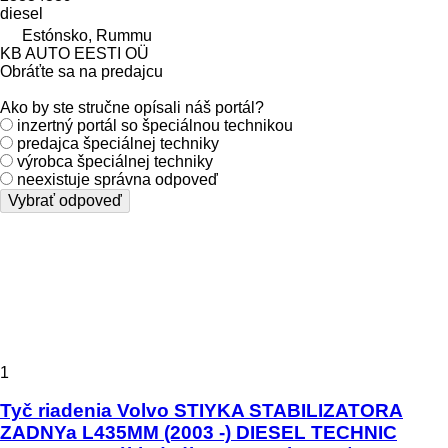
diesel
Estónsko, Rummu
KB AUTO EESTI OÜ
Obráťte sa na predajcu
Ako by ste stručne opísali náš portál?
inzertný portál so špeciálnou technikou
predajca špeciálnej techniky
výrobca špeciálnej techniky
neexistuje správna odpoveď
Vybrať odpoveď
1
Tyč riadenia Volvo STIYKA STABILIZATORA
ZADNYa L435MM (2003 -) DIESEL TECHNIC