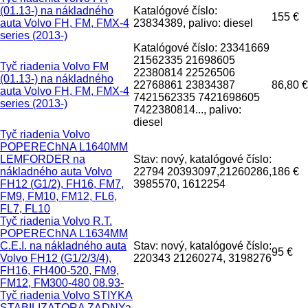
(01.13-) na nákladného
Katalógové číslo:
155 €
auta Volvo FH, FM, FMX-4
23834389, palivo: diesel
series (2013-)
Katalógové číslo: 23341669
21562335 21698605
Tyč riadenia Volvo FM
22380814 22526506
(01.13-) na nákladného
22768861 23834387
86,80 €
auta Volvo FH, FM, FMX-4
7421562335 7421698605
series (2013-)
7422380814..., palivo:
diesel
Tyč riadenia Volvo
POPEREChNA L1640MM
LEMFORDER na
Stav: nový, katalógové číslo:
nákladného auta Volvo
22794 20393097,21260286,
186 €
FH12 (G1/2), FH16, FM7,
3985570, 1612254
FM9, FM10, FM12, FL6,
FL7, FL10
Tyč riadenia Volvo R.T.
POPEREChNA L1634MM
C.E.I. na nákladného auta
Stav: nový, katalógové číslo:
95 €
Volvo FH12 (G1/2/3/4),
220343 21260274, 3198276
FH16, FH400-520, FM9,
FM12, FM300-480 08.93-
Tyč riadenia Volvo STIYKA
STABILIZATORA ZADNYa