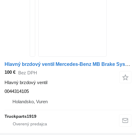
Hlavný brzdový ventil Mercedes-Benz MB Brake System Voetremventiel Atego 0044314105 na nákladného auta
100 €
Bez DPH
Hlavný brzdový ventil
0044314105
Holandsko, Vuren
Truckparts1919