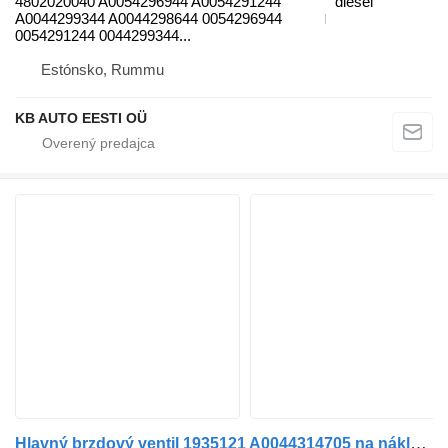
4802020040 A0054296944 A0054291244
diesel
A0044299344 A0044298644 0054296944
0054291244 0044299344...
Estónsko, Rummu
KB AUTO EESTI OÜ
Hlavný brzdový ventil 1935121 A0044314705 na nákladného auta Mercedes-Benz ACTROS / ATEGO