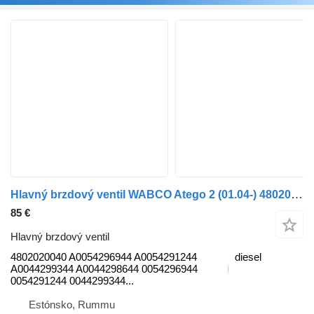
Hlavný brzdový ventil WABCO Atego 2 (01.04-) 4802020040 na nákladného auta Mercedes-Benz Atego, Atego 2, Atego 3 (1996-)
85 €
Hlavný brzdový ventil
4802020040 A0054296944 A0054291244
diesel
A0044299344 A0044298644 0054296944
0054291244 0044299344...
Estónsko, Rummu