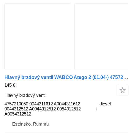
Hlavný brzdový ventil WABCO Atego 2 (01.04-) 4757210050 na nákladného auta Mercedes-Benz Atego, Atego 2, Atego 3 (1996-)
145 €
Hlavný brzdový ventil
4757210050 0044311612 A0044311612
diesel
0044312512 A0044312512 0054312512
A0054312512
Estónsko, Rummu