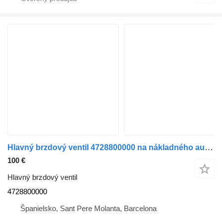
Hlavný brzdový ventil 4728800000 na nákladného auta Mercedes-Benz Atego 2 4-Cil. 4x2 BM 970/2/4/6 (2005->)
100 €
Hlavný brzdový ventil
4728800000
Španielsko, Sant Pere Molanta, Barcelona