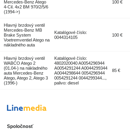
Mercedes-Benz Atego
100 €
4-Cil. 4x2 BM 970/2/5/6
(1994->)
Hlavný brzdový ventil
Mercedes-Benz MB
Katalógové číslo:
Brake System
100 €
0044314105
Voetremventiel Atego na
nákladného auta
Hlavný brzdový ventil
Katalógové číslo:
WABCO Atego 2
4802020040 A0054296944
(01.04-) na nákladného
A0054291244 A0044299344
85 €
auta Mercedes-Benz
A0044298644 0054296944
Atego, Atego 2, Atego 3
0054291244 0044299344...,
(1996-)
palivo: diesel
Spoločnosť