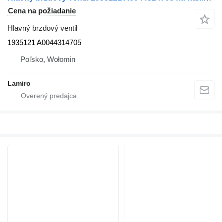
Cena na požiadanie
Hlavný brzdový ventil
1935121 A0044314705
Poľsko, Wołomin
Lamiro