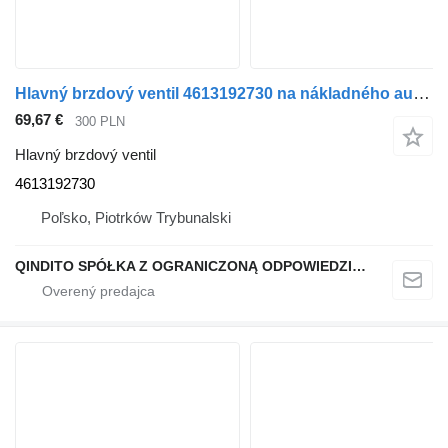
Hlavný brzdový ventil 4613192730 na nákladného auta Mercedes-Benz ATEGO ACTROS AXOR
69,67 €
300 PLN
Hlavný brzdový ventil
4613192730
Poľsko, Piotrków Trybunalski
QINDITO SPÓŁKA Z OGRANICZONĄ ODPOWIEDZIALNOŚCIĄ