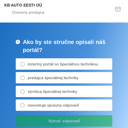
KB AUTO EESTI OÜ
Ako by ste stručne opísali náš
portál?
inzertný portál so špeciálnou technikou
predajca špeciálnej techniky
výrobca špeciálnej techniky
neexistuje správna odpoveď
Vybrať odpoveď