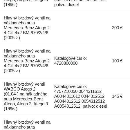
(1996-)
palivo: diesel
Hlavný brzdový ventil na
nákladného auta
Mercedes-Benz Atego 2
300 €
4-Cil. 4x2 BM 970/2/4/6
(2005->)
Hlavný brzdový ventil na
nákladného auta
Katalógové číslo:
Mercedes-Benz Atego 2
100 €
4728800000
4-Cil. 4x2 BM 970/2/4/6
(2005->)
Hlavný brzdový ventil
Katalógové číslo:
WABCO Atego 2
4757210050 0044311612
(01.04-) na nákladného
A0044311612 0044312512
145 €
auta Mercedes-Benz
A0044312512 0054312512
Atego, Atego 2, Atego 3
A0054312512, palivo: diesel
(1996-)
Hlavný brzdový ventil na
nákladného auta