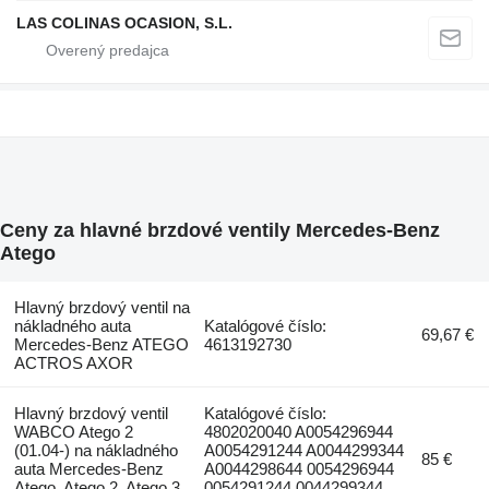
LAS COLINAS OCASION, S.L.
Ceny za hlavné brzdové ventily Mercedes-Benz
Atego
Hlavný brzdový ventil na
nákladného auta
Katalógové číslo:
69,67 €
Mercedes-Benz ATEGO
4613192730
ACTROS AXOR
Hlavný brzdový ventil
Katalógové číslo:
WABCO Atego 2
4802020040 A0054296944
(01.04-) na nákladného
A0054291244 A0044299344
85 €
auta Mercedes-Benz
A0044298644 0054296944
Atego, Atego 2, Atego 3
0054291244 0044299344...,