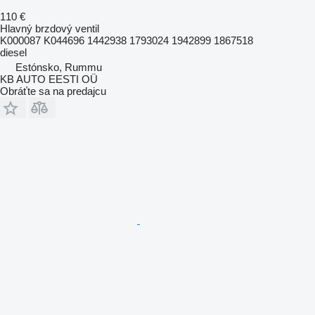
110 €
Hlavný brzdový ventil
K000087 K044696 1442938 1793024 1942899 1867518
diesel
Estónsko, Rummu
KB AUTO EESTI OÜ
Obráťte sa na predajcu