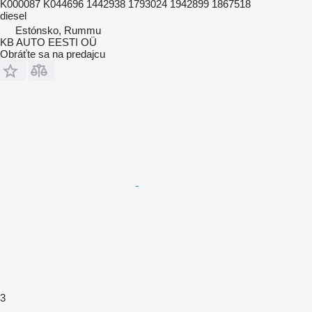
K000087 K044696 1442938 1793024 1942899 1867518
diesel
Estónsko, Rummu
KB AUTO EESTI OÜ
Obráťte sa na predajcu
3