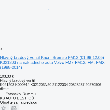
3
Hlavný brzdový ventil Knorr-Bremse FM12 (01.98-12.05)
K021203 na nákladného auta Volvo FM7-FM12, FM, FMX
(1998-2014)
103,33 €
Hlavný brzdový ventil
K021203 K000914 K021203N50 21122034 20828237 20570906
diesel
Estónsko, Rummu
KB AUTO EESTI OÜ
Obráťte sa na predajcu