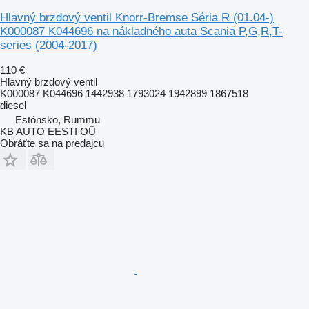
Hlavný brzdový ventil Knorr-Bremse Séria R (01.04-)
K000087 K044696 na nákladného auta Scania P,G,R,T-
series (2004-2017)
110 €
Hlavný brzdový ventil
K000087 K044696 1442938 1793024 1942899 1867518
diesel
Estónsko, Rummu
KB AUTO EESTI OÜ
Obráťte sa na predajcu