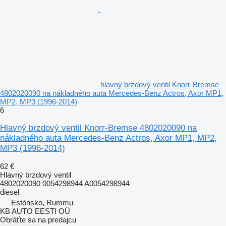
hlavný brzdový ventil Knorr-Bremse
4802020090 na nákladného auta Mercedes-Benz Actros, Axor MP1,
MP2, MP3 (1996-2014)
6
Hlavný brzdový ventil Knorr-Bremse 4802020090 na
nákladného auta Mercedes-Benz Actros, Axor MP1, MP2,
MP3 (1996-2014)
62 €
Hlavný brzdový ventil
4802020090 0054298944 A0054298944
diesel
Estónsko, Rummu
KB AUTO EESTI OÜ
Obráťte sa na predajcu