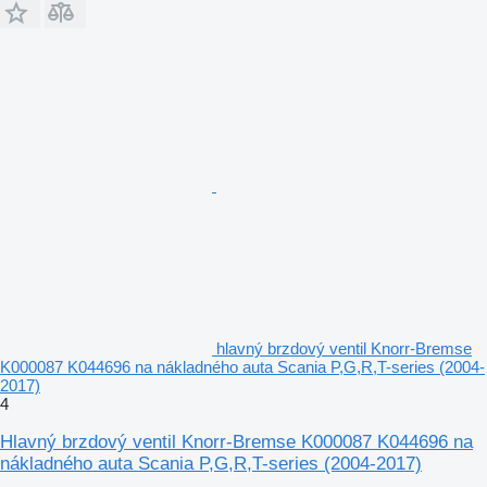
hlavný brzdový ventil Knorr-Bremse
K000087 K044696 na nákladného auta Scania P,G,R,T-series (2004-
2017)
4
Hlavný brzdový ventil Knorr-Bremse K000087 K044696 na
nákladného auta Scania P,G,R,T-series (2004-2017)