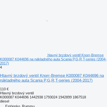
hlavný brzdový ventil Knorr-Bremse
K000087 K044696 na nákladného auta Scania P,G,R,T-series (2004-
2017)
4
Hlavný brzdový ventil Knorr-Bremse K000087 K044696 na
nákladného auta Scania P,G,R,T-series (2004-2017)
110 €
Hlavný brzdový ventil
K000087 K044696 1442938 1793024 1942899 1867518
diesel
Estónsko, Rummu