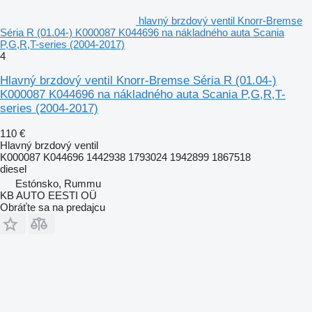
hlavný brzdový ventil Knorr-Bremse
Séria R (01.04-) K000087 K044696 na nákladného auta Scania
P,G,R,T-series (2004-2017)
4
Hlavný brzdový ventil Knorr-Bremse Séria R (01.04-)
K000087 K044696 na nákladného auta Scania P,G,R,T-
series (2004-2017)
110 €
Hlavný brzdový ventil
K000087 K044696 1442938 1793024 1942899 1867518
diesel
Estónsko, Rummu
KB AUTO EESTI OÜ
Obráťte sa na predajcu