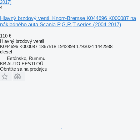
2017)
4
Hlavný brzdový ventil Knorr-Bremse K044696 K000087 na
nákladného auta Scania P,G,R,T-series (2004-2017)
110 €
Hlavný brzdový ventil
K044696 K000087 1867518 1942899 1793024 1442938
diesel
Estónsko, Rummu
KB AUTO EESTI OÜ
Obráťte sa na predajcu