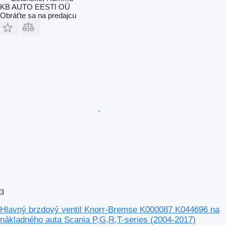
KB AUTO EESTI OÜ
Obráťte sa na predajcu
3
Hlavný brzdový ventil Knorr-Bremse K000087 K044696 na
nákladného auta Scania P,G,R,T-series (2004-2017)