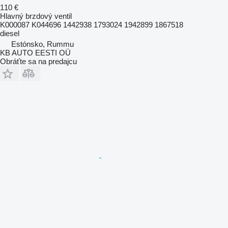
110 €
Hlavný brzdový ventil
K000087 K044696 1442938 1793024 1942899 1867518
diesel
Estónsko, Rummu
KB AUTO EESTI OÜ
Obráťte sa na predajcu