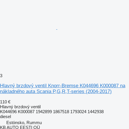
3
Hlavný brzdový ventil Knorr-Bremse K044696 K000087 na
nákladného auta Scania P,G,R,T-series (2004-2017)
110 €
Hlavný brzdový ventil
K044696 K000087 1942899 1867518 1793024 1442938
diesel
Estónsko, Rummu
KB AUTO EESTI OÜ