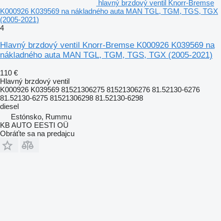
hlavný brzdový ventil Knorr-Bremse
K000926 K039569 na nákladného auta MAN TGL, TGM, TGS, TGX
(2005-2021)
4
Hlavný brzdový ventil Knorr-Bremse K000926 K039569 na
nákladného auta MAN TGL, TGM, TGS, TGX (2005-2021)
110 €
Hlavný brzdový ventil
K000926 K039569 81521306275 81521306276 81.52130-6276
81.52130-6275 81521306298 81.52130-6298
diesel
Estónsko, Rummu
KB AUTO EESTI OÜ
Obráťte sa na predajcu