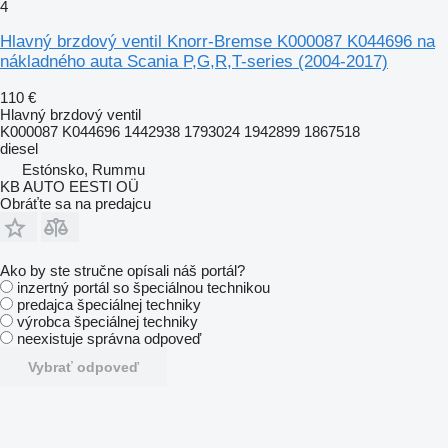
4
Hlavný brzdový ventil Knorr-Bremse K000087 K044696 na
nákladného auta Scania P,G,R,T-series (2004-2017)
110 €
Hlavný brzdový ventil
K000087 K044696 1442938 1793024 1942899 1867518
diesel
Estónsko, Rummu
KB AUTO EESTI OÜ
Obráťte sa na predajcu
Ako by ste stručne opísali náš portál?
inzertný portál so špeciálnou technikou
predajca špeciálnej techniky
výrobca špeciálnej techniky
neexistuje správna odpoveď
Vybrať odpoveď