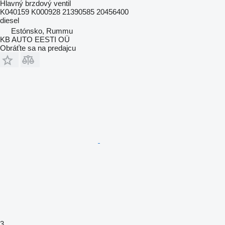
Hlavný brzdový ventil
K040159 K000928 21390585 20456400
diesel
Estónsko, Rummu
KB AUTO EESTI OÜ
Obráťte sa na predajcu
3