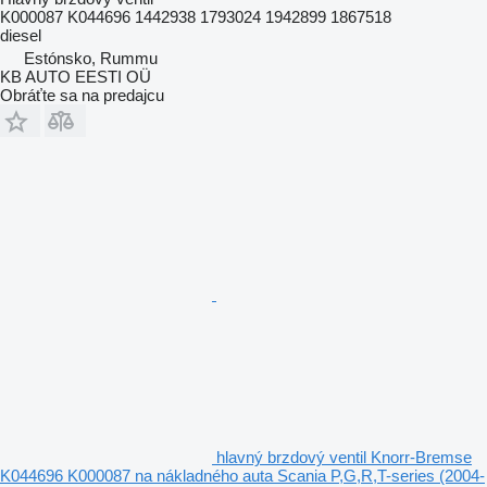
K000087 K044696 1442938 1793024 1942899 1867518
diesel
Estónsko, Rummu
KB AUTO EESTI OÜ
Obráťte sa na predajcu
hlavný brzdový ventil Knorr-Bremse
K044696 K000087 na nákladného auta Scania P,G,R,T-series (2004-