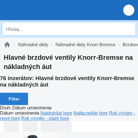
Náhradné diely
Náhradné diely Knorr-Bremse
Brzdov
Hlavné brzdové ventily Knorr-Bremse na
nákladných áut
76 inzerátov:
Hlavné brzdové ventily Knorr-Bremse
na nákladných áut
Filter
Druh
:
Dátum umiestnenia
Dátum umiestnenia
Najdrahšie hore
Najlacnejšie hore
Rok výroby -
nové hore
Rok výroby - staré hore