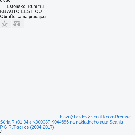
Estónsko, Rummu
KB AUTO EESTI OÜ
Obráťte sa na predajcu
hlavný brzdový ventil Knorr-Bremse
Séria R (01.04-) K000087 K044696 na nákladného auta Scania
P,G,R,T-series (2004-2017)
4