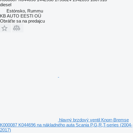
diesel
Estónsko, Rummu
KB AUTO EESTI OÜ
Obráťte sa na predajcu
hlavný brzdový ventil Knorr-Bremse
K000087 K044696 na nákladného auta Scania P,G,R,T-series (2004-
2017)