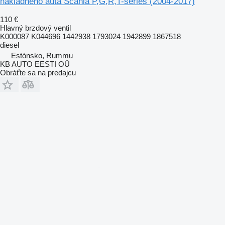
nákladného auta Scania P,G,R,T-series (2004-2017)
110 €
Hlavný brzdový ventil
K000087 K044696 1442938 1793024 1942899 1867518
diesel
Estónsko, Rummu
KB AUTO EESTI OÜ
Obráťte sa na predajcu