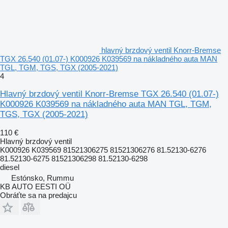
hlavný brzdový ventil Knorr-Bremse
TGX 26.540 (01.07-) K000926 K039569 na nákladného auta MAN
TGL, TGM, TGS, TGX (2005-2021)
4
Hlavný brzdový ventil Knorr-Bremse TGX 26.540 (01.07-)
K000926 K039569 na nákladného auta MAN TGL, TGM,
TGS, TGX (2005-2021)
110 €
Hlavný brzdový ventil
K000926 K039569 81521306275 81521306276 81.52130-6276
81.52130-6275 81521306298 81.52130-6298
diesel
Estónsko, Rummu
KB AUTO EESTI OÜ
Obráťte sa na predajcu