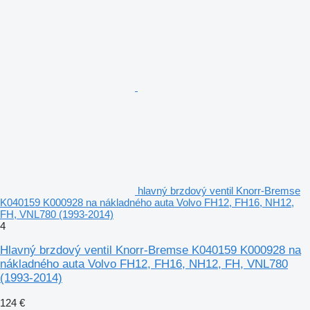
hlavný brzdový ventil Knorr-Bremse
K040159 K000928 na nákladného auta Volvo FH12, FH16, NH12,
FH, VNL780 (1993-2014)
4
Hlavný brzdový ventil Knorr-Bremse K040159 K000928 na
nákladného auta Volvo FH12, FH16, NH12, FH, VNL780
(1993-2014)
124 €