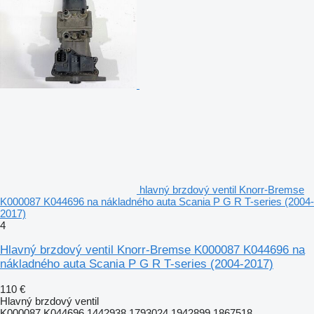
hlavný brzdový ventil Knorr-Bremse
K000087 K044696 na nákladného auta Scania P G R T-series (2004-
2017)
4
Hlavný brzdový ventil Knorr-Bremse K000087 K044696 na
nákladného auta Scania P G R T-series (2004-2017)
110 €
Hlavný brzdový ventil
K000087 K044696 1442938 1793024 1942899 1867518