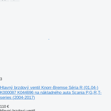
3
Hlavný brzdový ventil Knorr-Bremse Séria R (01.04-)
K000087 K044696 na nákladného auta Scania P,G,R,T-
series (2004-2017)
110 €
Hlavný brzdový ventil