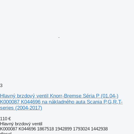
3
Hlavný brzdový ventil Knorr-Bremse Séria P (01.04-)
K000087 K044696 na nákladného auta Scania P,G,R,T-
series (2004-2017)
110 €
Hlavný brzdový ventil
K000087 K044696 1867518 1942899 1793024 1442938
diesel