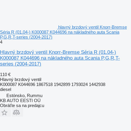
hlavný brzdový ventil Knorr-Bremse
Séria R (01.04-) K000087 K044696 na nákladného auta Scania
P,G,R,T-series (2004-2017)
4
Hlavný brzdový ventil Knorr-Bremse Séria R (01.04-)
K000087 K044696 na nákladného auta Scania P,G,R,T-
series (2004-2017)
110 €
Hlavný brzdový ventil
K000087 K044696 1867518 1942899 1793024 1442938
diesel
Estónsko, Rummu
KB AUTO EESTI OÜ
Obráťte sa na predajcu