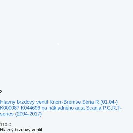
3
Hlavný brzdový ventil Knorr-Bremse Séria R (01.04-)
K000087 K044696 na nákladného auta Scania P,G,R,T-
series (2004-2017)
110 €
Hlavný brzdový ventil