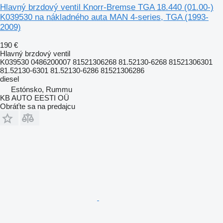
Hlavný brzdový ventil Knorr-Bremse TGA 18.440 (01.00-)
K039530 na nákladného auta MAN 4-series, TGA (1993-
2009)
190 €
Hlavný brzdový ventil
K039530 0486200007 81521306268 81.52130-6268 81521306301
81.52130-6301 81.52130-6286 81521306286
diesel
Estónsko, Rummu
KB AUTO EESTI OÜ
Obráťte sa na predajcu