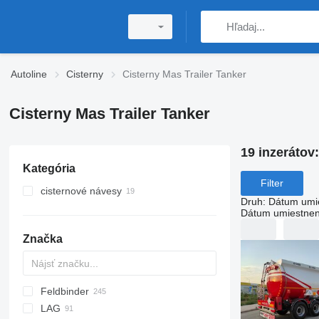
Autoline
Cisterny
Cisterny Mas Trailer Tanker
Cisterny Mas Trailer Tanker
19 inzerátov
Kategória
Filter
cisternové návesy
Druh
:
Dátum umi
autocisterny návesy
Dátum umiestnen
cisternové návesy pre dopravu
plynu
Značka
cisterny na prepravu chemikálií
cisterny PHM
potravinové cisterny
Feldbinder
SVM
NCG
CB
T-series
SAPL
KIS
STF
ADR
CK
SOA
K series
LPG
45
AMMONIA
Carrytank
silo cisterny
LAG
NG
BPDO
LPG
TF
EUT
ASW
TX
Stralis
Modulo
TSA
SSK