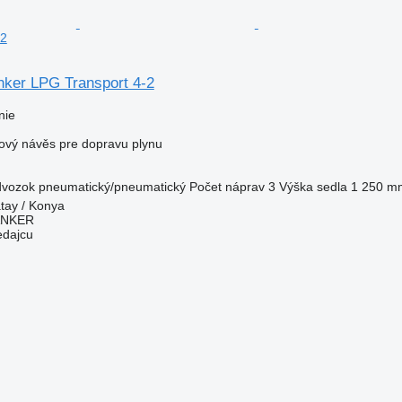
-2
nker LPG Transport 4-2
nie
nový návěs pre dopravu plynu
dvozok
pneumatický/pneumatický
Počet náprav
3
Výška sedla
1 250 m
tay / Konya
ANKER
edajcu