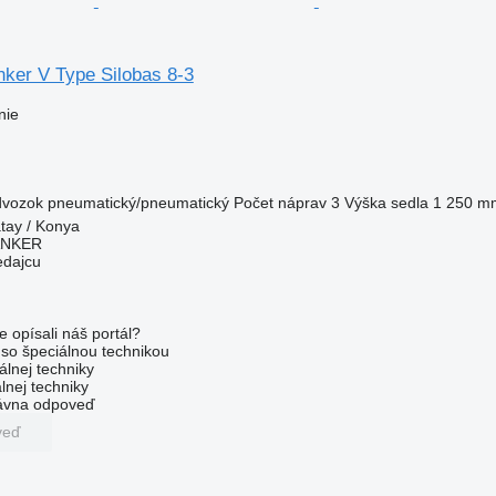
nker V Type Silobas 8-3
nie
dvozok
pneumatický/pneumatický
Počet náprav
3
Výška sedla
1 250 m
tay / Konya
ANKER
edajcu
e opísali náš portál?
l so špeciálnou technikou
álnej techniky
lnej techniky
rávna odpoveď
veď