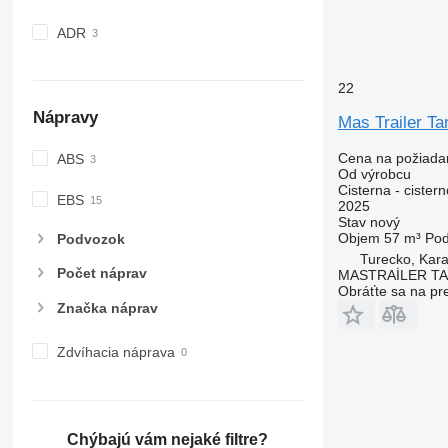
ADR
22
Nápravy
Mas Trailer Ta
Cena na požiada
ABS
Od výrobcu
Cisterna - cister
EBS
2025
Stav
nový
Objem
57 m³
Po
Podvozok
Turecko, Kara
Počet náprav
MASTRAİLER T
Obráťte sa na pr
Značka náprav
Zdvíhacia náprava
Chýbajú vám nejaké filtre?