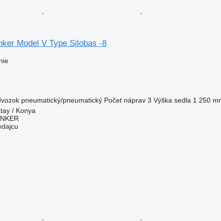
nker Model V Type Silobas -8
nie
dvozok
pneumatický/pneumatický
Počet náprav
3
Výška sedla
1 250 m
tay / Konya
ANKER
edajcu