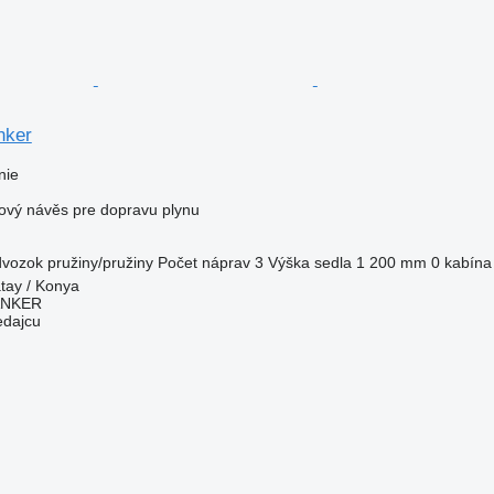
nker
nie
nový návěs pre dopravu plynu
dvozok
pružiny/pružiny
Počet náprav
3
Výška sedla
1 200 mm
0 kabína
tay / Konya
ANKER
edajcu