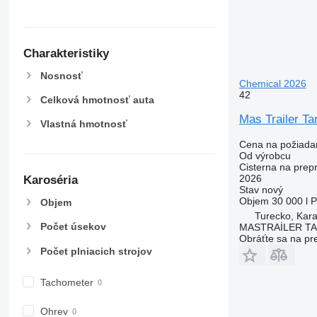
Charakteristiky
Nosnosť
Chemical 2026
42
Celková hmotnosť auta
Mas Trailer T
Vlastná hmotnosť
Cena na požiada
Od výrobcu
Cisterna na prep
2026
Karoséria
Stav
nový
Objem
30 000 l
P
Objem
Turecko, Kara
Počet úsekov
MASTRAİLER T
Obráťte sa na pr
Počet plniacich strojov
Tachometer
Ohrev