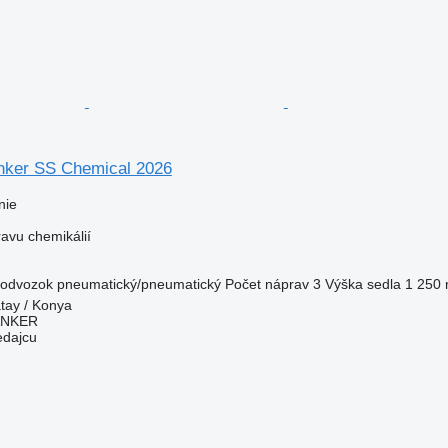
anker SS Chemical 2026
nie
ravu chemikálií
odvozok
pneumatický/pneumatický
Počet náprav
3
Výška sedla
1 250
tay / Konya
ANKER
edajcu