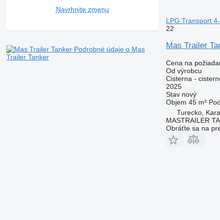
Navrhnite zmenu
LPG Transport 4
22
Mas Trailer Ta
Podrobné údaje o Mas
Trailer Tanker
Cena na požiada
Od výrobcu
Cisterna - cister
2025
Stav
nový
Objem
45 m³
Po
Turecko, Kara
MASTRAİLER T
Obráťte sa na pr