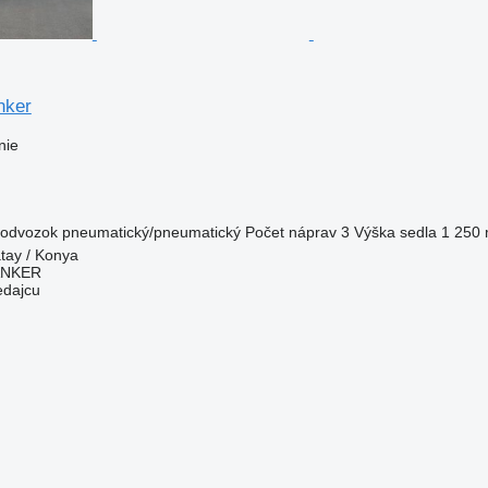
nker
nie
odvozok
pneumatický/pneumatický
Počet náprav
3
Výška sedla
1 250
tay / Konya
ANKER
edajcu