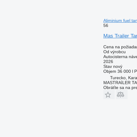
Aliminium fuel ta
56
Mas Trailer Ta
Cena na požiada
Od výrobcu
Autocisterna náv
2026
Stav
nový
Objem
36 000 l
P
Turecko, Kara
MASTRAİLER T
Obráťte sa na pr