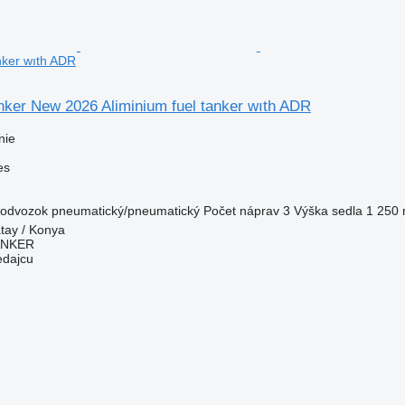
nker wıth ADR
nker New 2026 Aliminium fuel tanker wıth ADR
nie
es
odvozok
pneumatický/pneumatický
Počet náprav
3
Výška sedla
1 250
tay / Konya
ANKER
edajcu