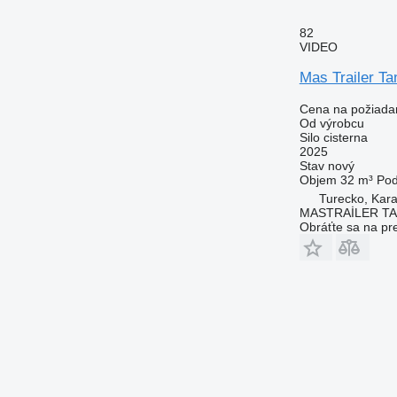
82
VIDEO
Mas Trailer Ta
Cena na požiada
Od výrobcu
Silo cisterna
2025
Stav
nový
Objem
32 m³
Po
Turecko, Kara
MASTRAİLER T
Obráťte sa na pr