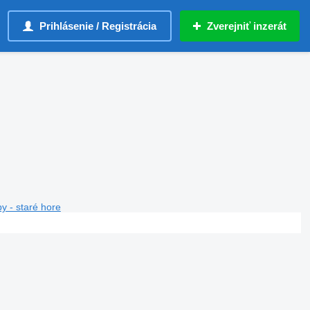
Prihlásenie / Registrácia
Zverejniť inzerát
y - staré hore