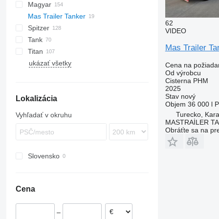
cisterny na cement
Magyar
BPO
KIP
SSL
0-3
TGS
Mas Trailer Tanker
TSA
STB
GSA
S-series
62
Spitzer
STS
O-3
SR
SA
L-series
CM
MACOLA
SCT
TS
VIDEO
Tank
SL
SF
LPG
Mas Trailer Ta
Titan
SK
OPL 38
ukázať všetky
SP
ADR
97
NS
LPG
Cena na požiada
Od výrobcu
TX
Cisterna PHM
2025
Stav
nový
Lokalizácia
Objem
36 000 l
P
Turecko, Kara
Vyhľadať v okruhu
MASTRAİLER T
Obráťte sa na pr
Slovensko
Cena
–