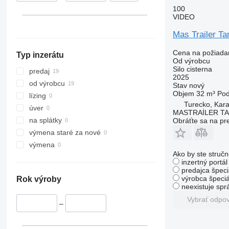
100
VIDEO
Mas Trailer Ta
Cena na požiada
Typ inzerátu
Od výrobcu
Silo cisterna
predaj
2025
od výrobcu
Stav
nový
Objem
32 m³
Po
lízing
Turecko, Kara
úver
MASTRAİLER T
na splátky
Obráťte sa na pr
výmena staré za nové
výmena
Ako by ste stručn
inzertný portá
predajca špeci
výrobca špeciá
Rok výroby
neexistuje sp
Vybrať odpo
–