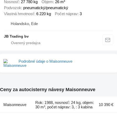
Nosnosť
27 780 kg
Objem
26 m³
Podvozok
pneumatický/pneumatický
Vlastná hmotnosť
6 220 kg
Počet náprav
3
Holandsko, Ede
JB Trading bv
Podrobné údaje o Maisonneuve
Ceny za autocisterny návesy Maisonneuve
Rok: 1988, nosnosť: 24 kg, objem:
Maisonneuve
10 390 €
30 m³, počet náprav: 3, : 3 kabína