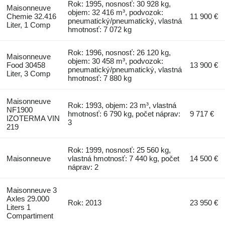
Rok: 1995, nosnosť: 30 928 kg,
Maisonneuve
objem: 32 416 m³, podvozok:
Chemie 32.416
11 900 €
pneumatický/pneumatický, vlastná
Liter, 1 Comp
hmotnosť: 7 072 kg
Rok: 1996, nosnosť: 26 120 kg,
Maisonneuve
objem: 30 458 m³, podvozok:
Food 30458
13 900 €
pneumatický/pneumatický, vlastná
Liter, 3 Comp
hmotnosť: 7 880 kg
Maisonneuve
Rok: 1993, objem: 23 m³, vlastná
NF1900
hmotnosť: 6 790 kg, počet náprav:
9 717 €
IZOTERMA VIN
3
219
Rok: 1999, nosnosť: 25 560 kg,
Maisonneuve
vlastná hmotnosť: 7 440 kg, počet
14 500 €
náprav: 2
Maisonneuve 3
Axles 29.000
Rok: 2013
23 950 €
Liters 1
Compartiment