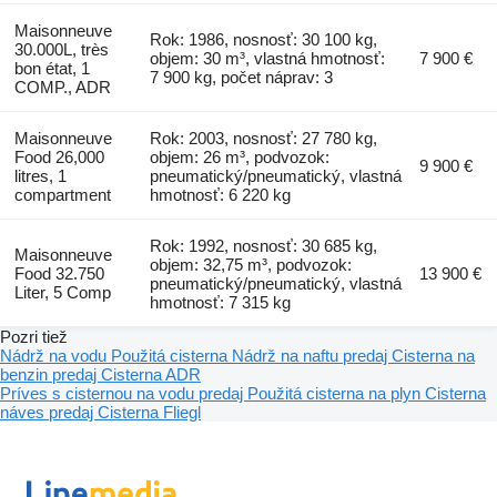
Maisonneuve
Rok: 1986, nosnosť: 30 100 kg,
30.000L, très
objem: 30 m³, vlastná hmotnosť:
7 900 €
bon état, 1
7 900 kg, počet náprav: 3
COMP., ADR
Maisonneuve
Rok: 2003, nosnosť: 27 780 kg,
Food 26,000
objem: 26 m³, podvozok:
9 900 €
litres, 1
pneumatický/pneumatický, vlastná
compartment
hmotnosť: 6 220 kg
Rok: 1992, nosnosť: 30 685 kg,
Maisonneuve
objem: 32,75 m³, podvozok:
Food 32.750
13 900 €
pneumatický/pneumatický, vlastná
Liter, 5 Comp
hmotnosť: 7 315 kg
Pozri tiež
Nádrž na vodu
Použitá cisterna
Nádrž na naftu predaj
Cisterna na
benzin predaj
Cisterna ADR
Príves s cisternou na vodu predaj
Použitá cisterna na plyn
Cisterna
náves predaj
Cisterna Fliegl