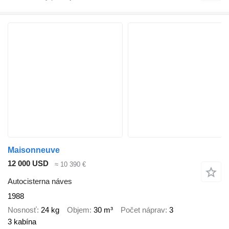
Maisonneuve
12 000 USD
≈ 10 390 €
Autocisterna náves
1988
Nosnosť
24 kg
Objem
30 m³
Počet náprav
3
3 kabína