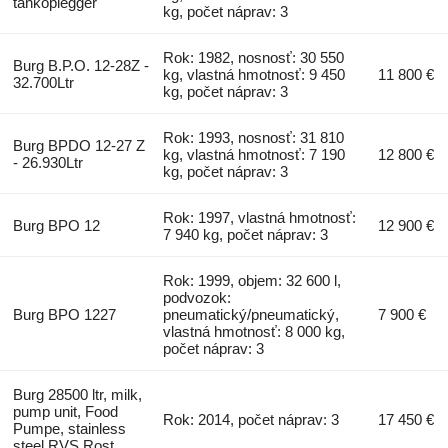
tankoplegger
kg, počet náprav: 3
Rok: 1982, nosnosť: 30 550
Burg B.P.O. 12-28Z -
kg, vlastná hmotnosť: 9 450
11 800 €
32.700Ltr
kg, počet náprav: 3
Rok: 1993, nosnosť: 31 810
Burg BPDO 12-27 Z
kg, vlastná hmotnosť: 7 190
12 800 €
- 26.930Ltr
kg, počet náprav: 3
Rok: 1997, vlastná hmotnosť:
Burg BPO 12
12 900 €
7 940 kg, počet náprav: 3
Rok: 1999, objem: 32 600 l,
podvozok:
Burg BPO 1227
pneumatický/pneumatický,
7 900 €
vlastná hmotnosť: 8 000 kg,
počet náprav: 3
Burg 28500 ltr, milk,
pump unit, Food
Rok: 2014, počet náprav: 3
17 450 €
Pumpe, stainless
steel RVS Rost