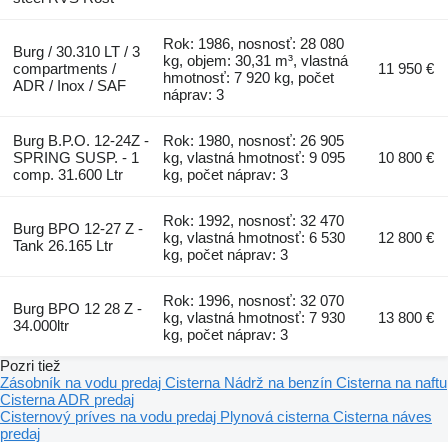
Rok: 1986, nosnosť: 28 080
Burg / 30.310 LT / 3
kg, objem: 30,31 m³, vlastná
compartments /
11 950 €
hmotnosť: 7 920 kg, počet
ADR / Inox / SAF
náprav: 3
Burg B.P.O. 12-24Z -
Rok: 1980, nosnosť: 26 905
SPRING SUSP. - 1
kg, vlastná hmotnosť: 9 095
10 800 €
comp. 31.600 Ltr
kg, počet náprav: 3
Rok: 1992, nosnosť: 32 470
Burg BPO 12-27 Z -
kg, vlastná hmotnosť: 6 530
12 800 €
Tank 26.165 Ltr
kg, počet náprav: 3
Rok: 1996, nosnosť: 32 070
Burg BPO 12 28 Z -
kg, vlastná hmotnosť: 7 930
13 800 €
34.000ltr
kg, počet náprav: 3
Pozri tiež
Zásobník na vodu predaj
Cisterna
Nádrž na benzín
Cisterna na naftu
Cisterna ADR predaj
Cisternový príves na vodu predaj
Plynová cisterna
Cisterna náves
predaj