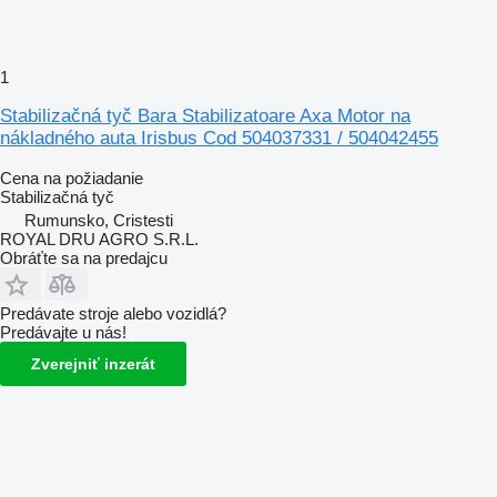
1
Stabilizačná tyč Bara Stabilizatoare Axa Motor na
nákladného auta Irisbus Cod 504037331 / 504042455
Cena na požiadanie
Stabilizačná tyč
Rumunsko, Cristesti
ROYAL DRU AGRO S.R.L.
Obráťte sa na predajcu
Predávate stroje alebo vozidlá?
Predávajte u nás!
Zverejniť inzerát