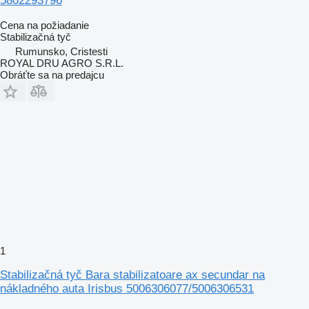
5802293796
Cena na požiadanie
Stabilizačná tyč
Rumunsko, Cristesti
ROYAL DRU AGRO S.R.L.
Obráťte sa na predajcu
1
Stabilizačná tyč Bara stabilizatoare ax secundar na
nákladného auta Irisbus 5006306077/5006306531