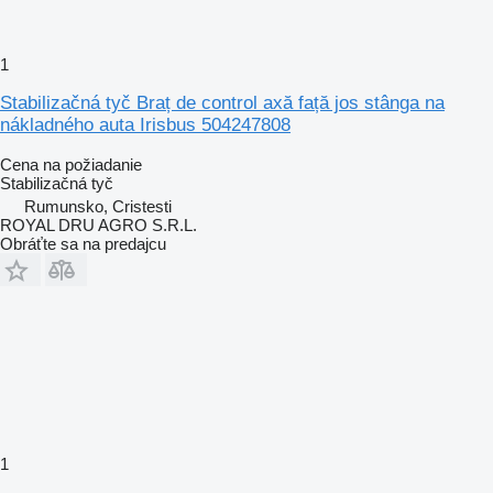
1
Stabilizačná tyč Braț de control axă față jos stânga na
nákladného auta Irisbus 504247808
Cena na požiadanie
Stabilizačná tyč
Rumunsko, Cristesti
ROYAL DRU AGRO S.R.L.
Obráťte sa na predajcu
1