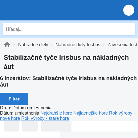
Náhradné diely
Náhradné diely Irisbus
Zavesenia Iris
Stabilizačné tyče Irisbus na nákladných
áut
6 inzerátov:
Stabilizačné tyče Irisbus na nákladných
áut
Filter
Druh
:
Dátum umiestnenia
Dátum umiestnenia
Najdrahšie hore
Najlacnejšie hore
Rok výroby -
nové hore
Rok výroby - staré hore