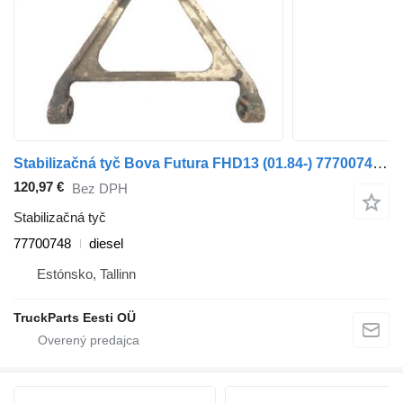
Stabilizačná tyč Bova Futura FHD13 (01.84-) 77700748 na autobusa Bova Futura FHD, FLD (1982-)
120,97 €
Bez DPH
Stabilizačná tyč
77700748
diesel
Estónsko, Tallinn
TruckParts Eesti OÜ