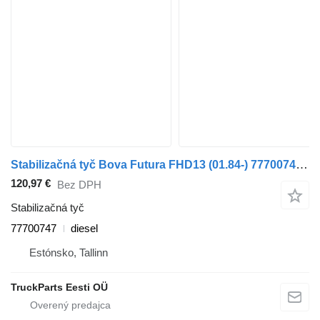
Stabilizačná tyč Bova Futura FHD13 (01.84-) 77700747 na autobusa Bova Futura FHD, FLD (1982-)
120,97 €
Bez DPH
Stabilizačná tyč
77700747
diesel
Estónsko, Tallinn
TruckParts Eesti OÜ