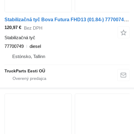
Stabilizačná tyč Bova Futura FHD13 (01.84-) 77700749 na autobusa Bova Futura FHD, FLD (1982-)
120,97 €
Bez DPH
Stabilizačná tyč
77700749
diesel
Estónsko, Tallinn
TruckParts Eesti OÜ