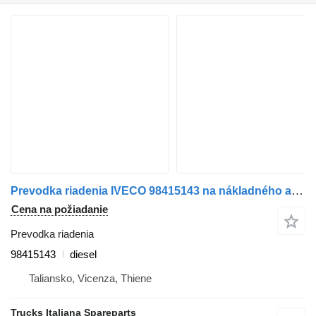
Prevodka riadenia IVECO 98415143 na nákladného auta IVECO EUROCARGO 1994>2000
Cena na požiadanie
Prevodka riadenia
98415143
diesel
Taliansko, Vicenza, Thiene
Trucks Italiana Spareparts