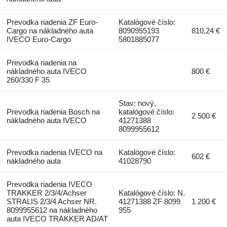
Prevodka riadenia ZF Euro-
Katalógové číslo:
Cargo na nákladného auta
8090955193
810,24 €
IVECO Euro-Cargo
5801885077
Prevodka riadenia na
nákladného auta IVECO
800 €
260/330 F 35
Stav: nový,
Prevodka riadenia Bosch na
katalógové číslo:
2 500 €
nákladného auta IVECO
41271388
8099955612
Prevodka riadenia IVECO na
Katalógové číslo:
602 €
nákladného auta
41028790
Prevodka riadenia IVECO
TRAKKER 2/3/4/Achser
Katalógové číslo: N.
STRALIS 2/3/4 Achser NR.
41271388 ZF 8099
1 200 €
8099955612 na nákladného
955
auta IVECO TRAKKER AD/AT