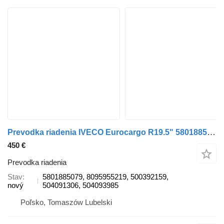
Prevodka riadenia IVECO Eurocargo R19.5" 5801885079 na nákladného auta IVECO Eurocargo 120E28 19.5"
450 €
Prevodka riadenia
Stav
5801885079, 8095955219, 500392159,
nový
504091306, 504093985
Poľsko, Tomaszów Lubelski