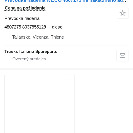
Prevodka riadenia IVECO 4807275 na nákladného auta IVECO Gamma Zeta
Cena na požiadanie
Prevodka riadenia
4807275 8037955129
diesel
Taliansko, Vicenza, Thiene
Trucks Italiana Spareparts