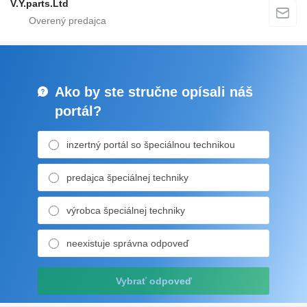
V.Y.parts.Ltd
Ako by ste stručne opísali náš
portál?
inzertný portál so špeciálnou technikou
predajca špeciálnej techniky
výrobca špeciálnej techniky
neexistuje správna odpoveď
Vybrať odpoveď