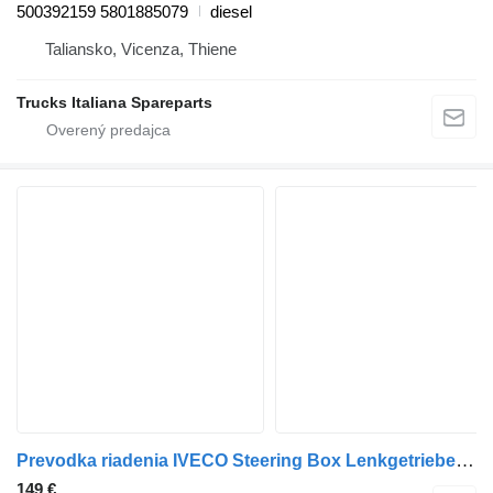
500392159 5801885079
diesel
Taliansko, Vicenza, Thiene
Trucks Italiana Spareparts
Prevodka riadenia IVECO Steering Box Lenkgetriebe Stralis S-Way Hi-Way 6x2 Bosch RHD Rec 500346299 na nákladného auta IVECO Przekładnia Kierownicza Steering Box Lenkgetriebe Iveco Stralis S-Way Hi-Way 6x2 Bosch RHD Rechtslenker Right Hand Drive
149 €