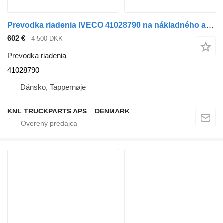
Prevodka riadenia IVECO 41028790 na nákladného auta
602 €
4 500 DKK
Prevodka riadenia
41028790
Dánsko, Tappernøje
KNL TRUCKPARTS APS – DENMARK