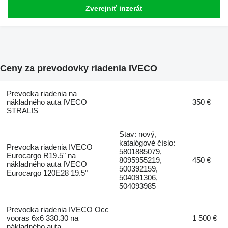
Zverejniť inzerát
Ceny za prevodovky riadenia IVECO
Prevodka riadenia na
nákladného auta IVECO
350 €
STRALIS
Stav: nový,
katalógové číslo:
Prevodka riadenia IVECO
5801885079,
Eurocargo R19.5" na
8095955219,
450 €
nákladného auta IVECO
500392159,
Eurocargo 120E28 19.5"
504091306,
504093985
Prevodka riadenia IVECO Occ
vooras 6x6 330.30 na
1 500 €
nákladného auta