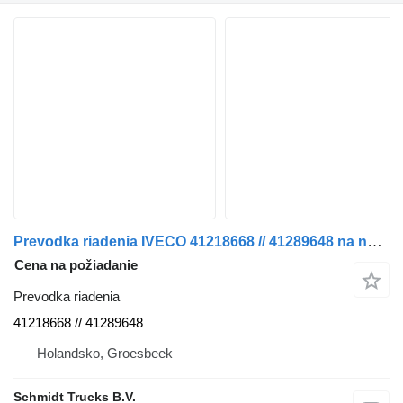
Prevodka riadenia IVECO 41218668 // 41289648 na nákladného auta
Cena na požiadanie
Prevodka riadenia
41218668 // 41289648
Holandsko, Groesbeek
Schmidt Trucks B.V.