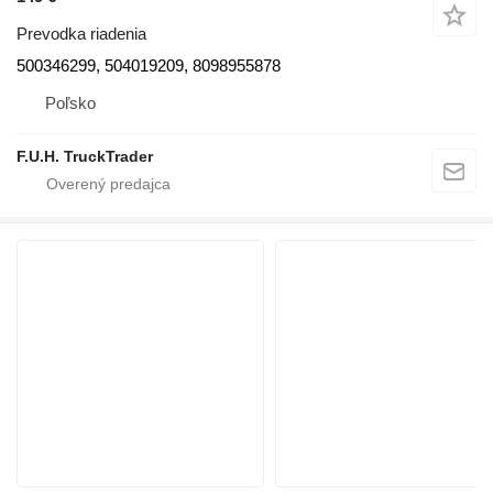
Prevodka riadenia
500346299, 504019209, 8098955878
Poľsko
F.U.H. TruckTrader