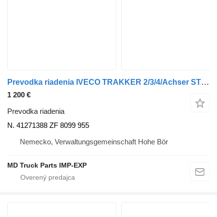
Prevodka riadenia IVECO TRAKKER 2/3/4/Achser STRALIS 2/3/4 Achser NR. 8099955612 N. 41271388 na nákladného auta IVECO TRAKKER AD/AT
1 200 €
Prevodka riadenia
N. 41271388 ZF 8099 955
Nemecko, Verwaltungsgemeinschaft Hohe Bör
MD Truck Parts IMP-EXP