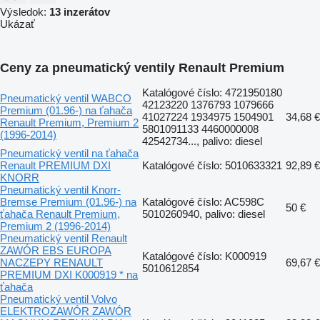
Výsledok:
13 inzerátov
Ukázať
Ceny za pneumatický ventily Renault Premium
Katalógové číslo: 4721950180
Pneumatický ventil WABCO
42123220 1376793 1079666
Premium (01.96-) na ťahača
41027224 1934975 1504901
34,68 €
Renault Premium, Premium 2
5801091133 4460000008
(1996-2014)
42542734..., palivo: diesel
Pneumatický ventil na ťahača
Renault PREMIUM DXI
Katalógové číslo: 5010633321
92,89 €
KNORR
Pneumatický ventil Knorr-
Bremse Premium (01.96-) na
Katalógové číslo: AC598C
50 €
ťahača Renault Premium,
5010260940, palivo: diesel
Premium 2 (1996-2014)
Pneumatický ventil Renault
ZAWÓR EBS EUROPA
Katalógové číslo: K000919
NACZEPY RENAULT
69,67 €
5010612854
PREMIUM DXI K000919 * na
ťahača
Pneumatický ventil Volvo
ELEKTROZAWÓR ZAWÓR