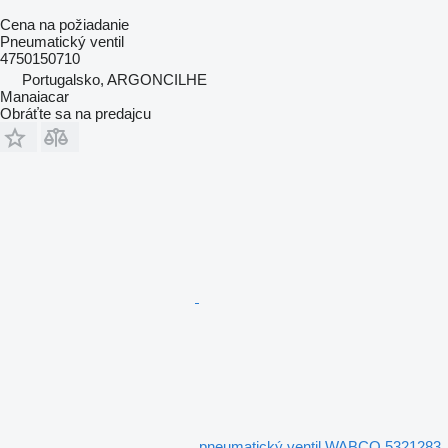
Cena na požiadanie
Pneumatický ventil
4750150710
Portugalsko, ARGONCILHE
Manaiacar
Obráťte sa na predajcu
pneumatický ventil WABCO 5321283