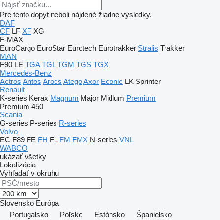
Pre tento dopyt neboli nájdené žiadne výsledky.
DAF
CF
LF
XF
XG
F-MAX
EuroCargo
EuroStar
Eurotech
Eurotrakker
Stralis
Trakker
MAN
F90
LE
TGA
TGL
TGM
TGS
TGX
Mercedes-Benz
Actros
Antos
Arocs
Atego
Axor
Econic
LK
Sprinter
Renault
K-series
Kerax
Magnum
Major
Midlum
Premium
Premium 450
Scania
G-series
P-series
R-series
Volvo
EC
F89
FE
FH
FL
FM
FMX
N-series
VNL
WABCO
ukázať všetky
Lokalizácia
Vyhľadať v okruhu
Slovensko
Európa
Portugalsko
Poľsko
Estónsko
Španielsko