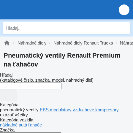
Náhradné diely
Náhradné diely Renault Trucks
Náhrad
Pneumatický ventily Renault Premium
na ťahačov
Hľadaj
(katalógové číslo, značka, model, náhradný diel)
Kategória
pneumatický ventily
EBS modulátory
vzduchove kompresory
ukázať všetky
Kategória vozidla
nákladné autá
ťahače
Značka