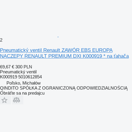
2
Pneumatický ventil Renault ZAWÓR EBS EUROPA
NACZEPY RENAULT PREMIUM DXI K000919 * na ťahača
69,67 €
300 PLN
Pneumatický ventil
K000919 5010612854
Poľsko, Michałów
QINDITO SPÓŁKA Z OGRANICZONĄ ODPOWIEDZIALNOŚCIĄ
Obráťte sa na predajcu