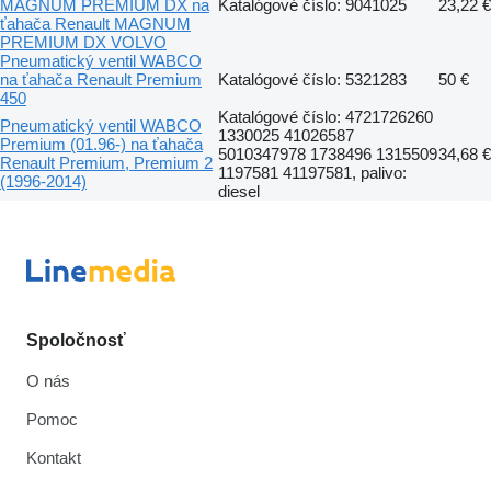
MAGNUM PREMIUM DX na
Katalógové číslo: 9041025
23,22 €
ťahača Renault MAGNUM
PREMIUM DX VOLVO
Pneumatický ventil WABCO
na ťahača Renault Premium
Katalógové číslo: 5321283
50 €
450
Katalógové číslo: 4721726260
Pneumatický ventil WABCO
1330025 41026587
Premium (01.96-) na ťahača
5010347978 1738496 1315509
34,68 €
Renault Premium, Premium 2
1197581 41197581, palivo:
(1996-2014)
diesel
Spoločnosť
O nás
Pomoc
Kontakt