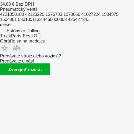
34,68 €
Bez DPH
Pneumatický ventil
4721950180 42123220 1376793 1079666 41027224 1934975
1504901 5801091133 4460000008 42542734...
diesel
Estónsko, Tallinn
TruckParts Eesti OÜ
Obráťte sa na predajcu
Predávate stroje alebo vozidlá?
Predávajte u nás!
Zverejniť inzerát