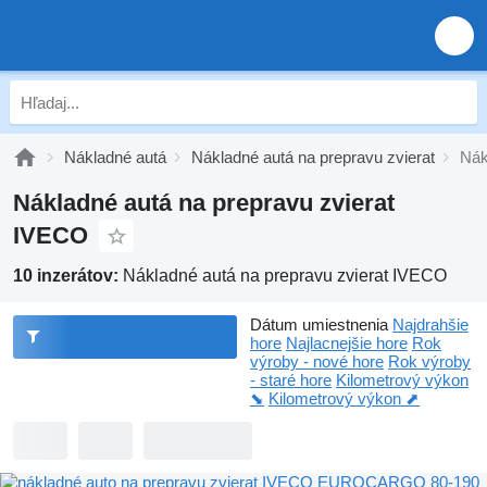
Nákladné autá
Nákladné autá na prepravu zvierat
Nák
Nákladné autá na prepravu zvierat
IVECO
10 inzerátov:
Nákladné autá na prepravu zvierat IVECO
Dátum umiestnenia
Najdrahšie
hore
Najlacnejšie hore
Rok
výroby - nové hore
Rok výroby
- staré hore
Kilometrový výkon
⬊
Kilometrový výkon ⬈