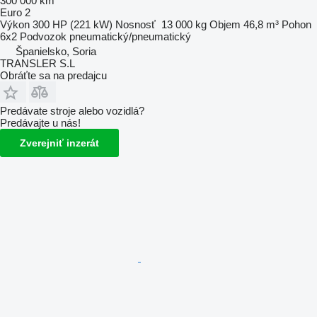
300 000 km
Euro 2
Výkon
300 HP (221 kW)
Nosnosť
13 000 kg
Objem
46,8 m³
Pohon
6x2
Podvozok
pneumatický/pneumatický
Španielsko, Soria
TRANSLER S.L
Obráťte sa na predajcu
Predávate stroje alebo vozidlá?
Predávajte u nás!
Zverejniť inzerát