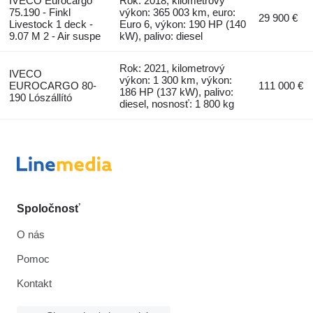
IVECO Eurocargo
Rok: 2018, kilometrový
75.190 - Finkl
výkon: 365 003 km, euro:
29 900 €
Livestock 1 deck -
Euro 6, výkon: 190 HP (140
9.07 M 2 - Air suspe
kW), palivo: diesel
Rok: 2021, kilometrový
IVECO
výkon: 1 300 km, výkon:
EUROCARGO 80-
111 000 €
186 HP (137 kW), palivo:
190 Lószállító
diesel, nosnosť: 1 800 kg
Spoločnosť
O nás
Pomoc
Kontakt